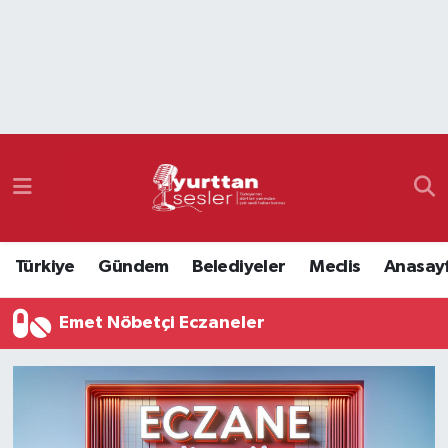
Nöbetçi Eczaneler
Hava Durumu
Namaz Vakitleri
Trafik Durumu
Türkiye
Gündem
Belediyeler
Meclis
Anasay
Süper Lig Puan Durumu ve Fikstür
Emet Nöbetçi Eczaneler
Tüm Manşetler
Son Dakika Haberleri
Haber Arşivi