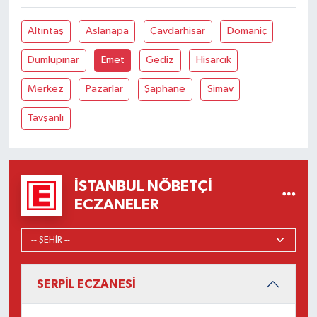
Altıntaş
Aslanapa
Çavdarhisar
Domaniç
Dumlupınar
Emet
Gediz
Hisarcık
Merkez
Pazarlar
Şaphane
Simav
Tavşanlı
İSTANBUL NÖBETÇI
ECZANELER
SERPİL ECZANESİ