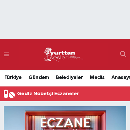
Nöbetçi Eczaneler
Hava Durumu
Namaz Vakitleri
Trafik Durumu
Türkiye
Gündem
Belediyeler
Meclis
Anasay
Süper Lig Puan Durumu ve Fikstür
Gediz Nöbetçi Eczaneler
Tüm Manşetler
Son Dakika Haberleri
Haber Arşivi