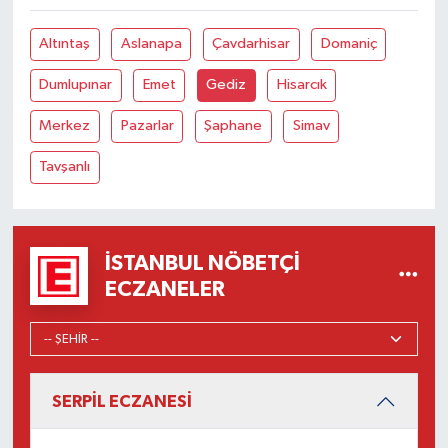
Altıntaş
Aslanapa
Çavdarhisar
Domaniç
Dumlupınar
Emet
Gediz
Hisarcık
Merkez
Pazarlar
Şaphane
Simav
Tavşanlı
İSTANBUL NÖBETÇI
ECZANELER
SERPİL ECZANESİ