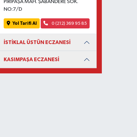
PİRİPAŞA MAH. ŞABANDERE SOK.
NO:7/D
Yol Tarifi Al
0 (212) 369 95 85
İSTİKLAL ÜSTÜN ECZANESİ
KASIMPAŞA ECZANESİ