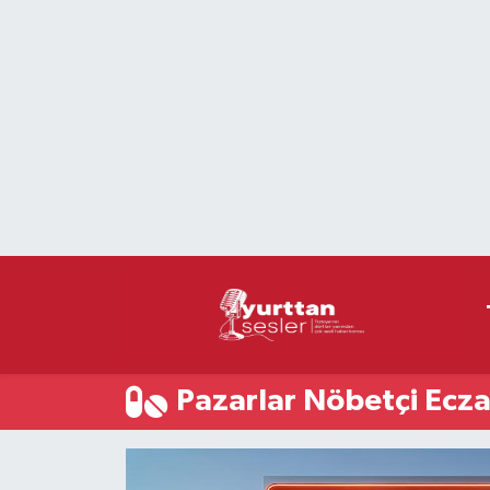
Nöbetçi Eczaneler
Hava Durumu
Namaz Vakitleri
Trafik Durumu
Süper Lig Puan Durumu ve Fikstür
Tüm Manşetler
Pazarlar Nöbetçi Ecza
Son Dakika Haberleri
Haber Arşivi