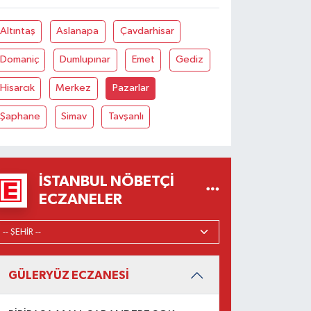
Altıntaş
Aslanapa
Çavdarhisar
Domaniç
Dumlupınar
Emet
Gediz
Hisarcık
Merkez
Pazarlar
Şaphane
Simav
Tavşanlı
İSTANBUL NÖBETÇI
ECZANELER
GÜLERYÜZ ECZANESİ