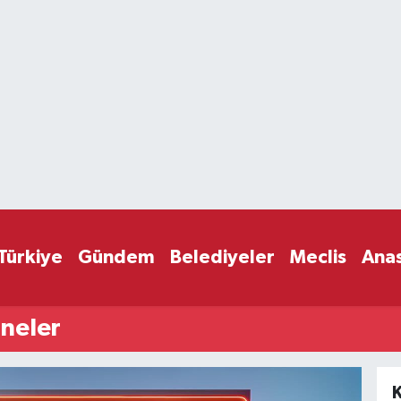
Türkiye
Gündem
Belediyeler
Meclis
Ana
neler