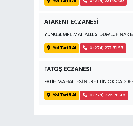
Yol Tarifi Al
0 (274) 231 00 09
ATAKENT ECZANESİ
YUNUSEMRE MAHALLESİ DUMLUPINAR B
Yol Tarifi Al
0 (274) 271 51 55
FATOŞ ECZANESİ
FATİH MAHALLESİ NURETTİN OK CADDE
Yol Tarifi Al
0 (274) 226 28 48