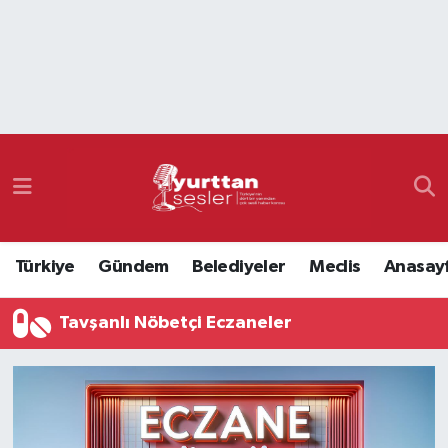
Nöbetçi Eczaneler
Hava Durumu
Namaz Vakitleri
Trafik Durumu
Türkiye
Gündem
Belediyeler
Meclis
Anasay
Süper Lig Puan Durumu ve Fikstür
Tavşanlı Nöbetçi Eczaneler
Tüm Manşetler
Son Dakika Haberleri
Haber Arşivi