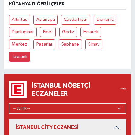
KÜTAHYA DIĞER İLÇELER
Altıntaş
Aslanapa
Çavdarhisar
Domaniç
Dumlupınar
Emet
Gediz
Hisarcık
Merkez
Pazarlar
Şaphane
Simav
Tavşanlı
İSTANBUL NÖBETÇI
ECZANELER
İSTANBUL CİTY ECZANESİ