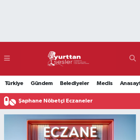
Nöbetçi Eczaneler
Hava Durumu
Namaz Vakitleri
Trafik Durumu
Türkiye
Gündem
Belediyeler
Meclis
Anasay
Süper Lig Puan Durumu ve Fikstür
Şaphane Nöbetçi Eczaneler
Tüm Manşetler
Son Dakika Haberleri
Haber Arşivi