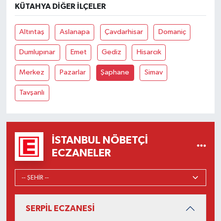
KÜTAHYA DIĞER İLÇELER
Altıntaş
Aslanapa
Çavdarhisar
Domaniç
Dumlupınar
Emet
Gediz
Hisarcık
Merkez
Pazarlar
Şaphane
Simav
Tavşanlı
İSTANBUL NÖBETÇI
ECZANELER
SERPİL ECZANESİ