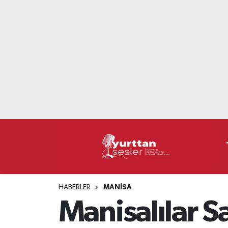
Nöbetçi Eczaneler
Hava Durumu
Namaz Vakitleri
Trafik Durumu
Süper Lig Puan Durumu ve Fikstür
Tüm Manşetler
HABERLER
MANISA
Son Dakika Haberleri
Manisalılar S
Haber Arşivi