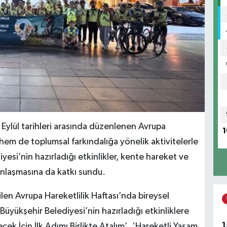
 Eylül tarihleri arasında düzenlenen Avrupa
1
 hem de toplumsal farkındalığa yönelik aktivitelerle
esi’nin hazırladığı etkinlikler, kente hareket ve
gınlaşmasına da katkı sundu.
ilen Avrupa Hareketlilik Haftası’nda bireysel
Büyükşehir Belediyesi’nin hazırladığı etkinliklere
1
ecek İçin İlk Adımı Birlikte Atalım’, ‘Hareketli Yaşam