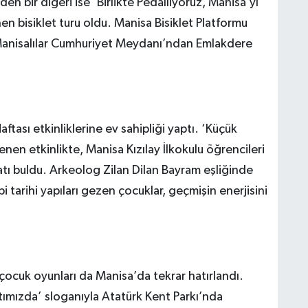
en bir diğeri ise ‘Birlikte Pedallıyoruz, Manisa’yı
n bisiklet turu oldu. Manisa Bisiklet Platformu
te Manisalılar Cumhuriyet Meydanı’ndan Emlakdere
ftası etkinliklerine ev sahipliği yaptı. ‘Küçük
nen etkinlikte, Manisa Kızılay İlkokulu öğrencileri
rsatı buldu. Arkeolog Zilan Dilan Bayram eşliğinde
i tarihi yapıları gezen çocuklar, geçmişin enerjisini
çocuk oyunları da Manisa’da tekrar hatırlandı.
ımızda’ sloganıyla Atatürk Kent Parkı’nda