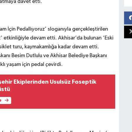
atmaya davet etti.
şam İçin Pedallıyoruz’ sloganıyla gerçekleştirilen
z’ etkinliğiyle devam etti. Akhisar’da bulunan ‘Eski
siklet turu, kaymakamlığa kadar devam etti.
şkanı Besim Dutlulu ve Akhisar Belediye Başkanı
ıklı yaşam için pedal çevirdi.
ehir Ekiplerinden Usulsüz Foseptik
üstü
e