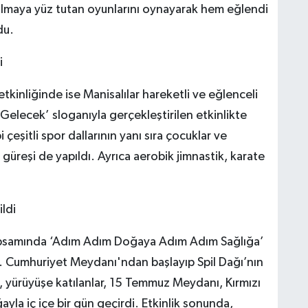
tulmaya yüz tutan oyunlarını oynayarak hem eğlendi
du.
i
kinliğinde ise Manisalılar hareketli ve eğlenceli
Bir Gelecek’ sloganıyla gerçekleştirilen etkinlikte
çeşitli spor dallarının yanı sıra çocuklar ve
güreşi de yapıldı. Ayrıca aerobik jimnastik, karate
ildi
apsamında ‘Adım Adım Doğaya Adım Adım Sağlığa’
i. Cumhuriyet Meydanı'ndan başlayıp Spil Dağı’nın
 yürüyüşe katılanlar, 15 Temmuz Meydanı, Kırmızı
yla iç içe bir gün geçirdi. Etkinlik sonunda,