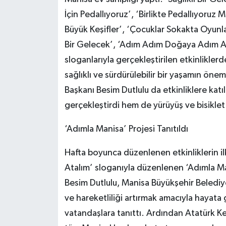
İçin Pedallıyoruz’, ‘Birlikte Pedallıyoruz
Büyük Keşifler’, ‘Çocuklar Sokakta Oyunlar
Bir Gelecek’, ‘Adım Adım Doğaya Adım Ad
sloganlarıyla gerçekleştirilen etkinlikler
sağlıklı ve sürdürülebilir bir yaşamın ön
Başkanı Besim Dutlulu da etkinliklere katı
gerçekleştirdi hem de yürüyüş ve bisiklet e
‘Adımla Manisa’ Projesi Tanıtıldı
Hafta boyunca düzenlenen etkinliklerin ilki 
Atalım’ sloganıyla düzenlenen ‘Adımla Ma
Besim Dutlulu, Manisa Büyükşehir Belediye
ve hareketliliği artırmak amacıyla hayata
vatandaşlara tanıttı. Ardından Atatürk Ke