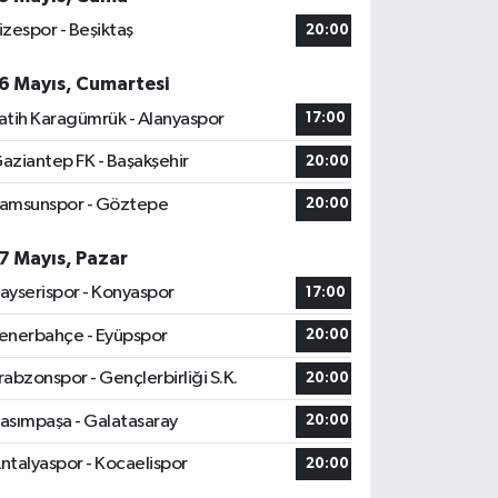
izespor - Beşiktaş
20:00
6 Mayıs, Cumartesi
atih Karagümrük - Alanyaspor
17:00
aziantep FK - Başakşehir
20:00
amsunspor - Göztepe
20:00
7 Mayıs, Pazar
ayserispor - Konyaspor
17:00
enerbahçe - Eyüpspor
20:00
rabzonspor - Gençlerbirliği S.K.
20:00
asımpaşa - Galatasaray
20:00
ntalyaspor - Kocaelispor
20:00