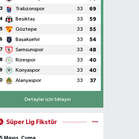
3
Trabzonspor
33
69
4
Beşiktaş
33
59
5
Göztepe
33
55
6
Başakşehir
33
54
7
Samsunspor
33
48
8
Rizespor
33
40
9
Konyaspor
33
40
0
Alanyaspor
33
37
Detaylar için tıklayın
Süper Lig Fikstür
5 Mayıs, Cuma