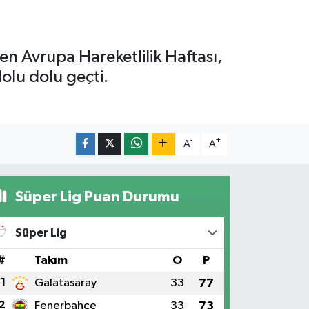
nen Avrupa Hareketlilik Haftası,
olu dolu geçti.
-
+
A
A
Süper Lig Puan Durumu
Süper Lig
#
Takım
O
P
1
Galatasaray
33
77
2
Fenerbahçe
33
73