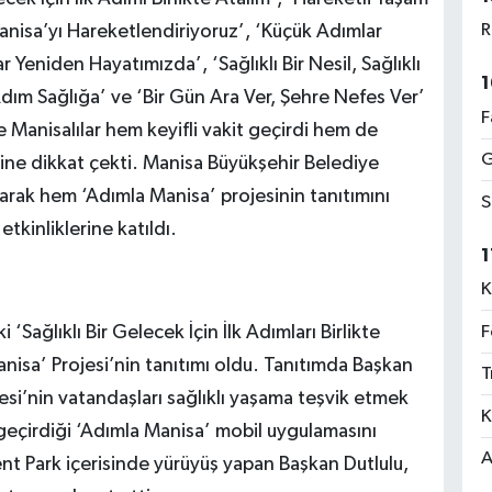
R
 Manisa’yı Hareketlendiriyoruz’, ‘Küçük Adımlar
 Yeniden Hayatımızda’, ‘Sağlıklı Bir Nesil, Sağlıklı
1
ım Sağlığa’ ve ‘Bir Gün Ara Ver, Şehre Nefes Ver’
F
de Manisalılar hem keyifli vakit geçirdi hem de
G
emine dikkat çekti. Manisa Büyükşehir Belediye
larak hem ‘Adımla Manisa’ projesinin tanıtımını
S
tkinliklerine katıldı.
1
K
F
‘Sağlıklı Bir Gelecek İçin İlk Adımları Birlikte
nisa’ Projesi’nin tanıtımı oldu. Tanıtımda Başkan
T
si’nin vatandaşları sağlıklı yaşama teşvik etmek
K
 geçirdiği ‘Adımla Manisa’ mobil uygulamasını
A
nt Park içerisinde yürüyüş yapan Başkan Dutlulu,