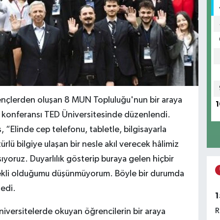
gençlerden oluşan 8 MUN Topluluğu'nun bir araya
1
k konferansı TED Üniversitesinde düzenlendi.
, “Elinde cep telefonu, tabletle, bilgisayarla
lü bilgiye ulaşan bir nesle akıl verecek hâlimiz
ıyoruz. Duyarlılık gösterip buraya gelen hiçbir
nekli olduğumu düşünmüyorum. Böyle bir durumda
dedi.
1
R
niversitelerde okuyan öğrencilerin bir araya