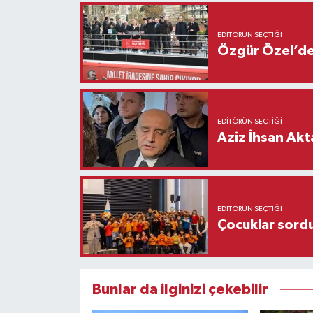
EDITÖRÜN SEÇTIĞI
Özgür Özel’den
EDITÖRÜN SEÇTIĞI
Aziz İhsan Akt
EDITÖRÜN SEÇTIĞI
Çocuklar sordu
Bunlar da ilginizi çekebilir