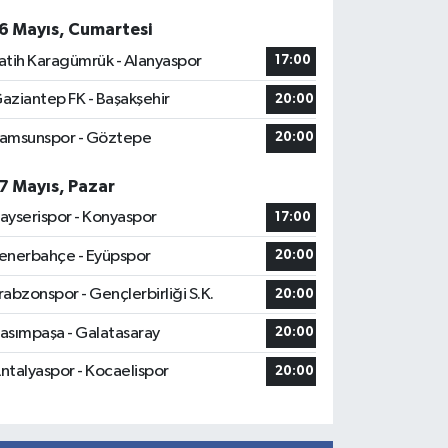
6 Mayıs, Cumartesi
atih Karagümrük - Alanyaspor
17:00
aziantep FK - Başakşehir
20:00
amsunspor - Göztepe
20:00
7 Mayıs, Pazar
ayserispor - Konyaspor
17:00
enerbahçe - Eyüpspor
20:00
rabzonspor - Gençlerbirliği S.K.
20:00
asımpaşa - Galatasaray
20:00
ntalyaspor - Kocaelispor
20:00