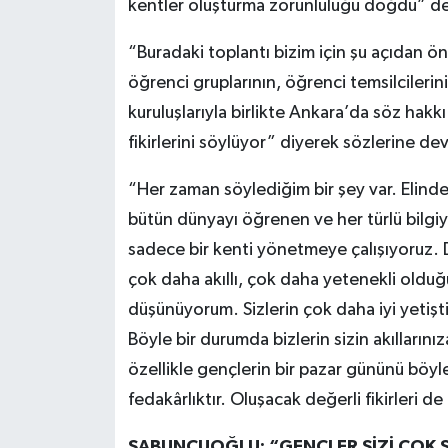
kentler oluşturma zorunluluğu doğdu” de
“Buradaki toplantı bizim için şu açıdan 
öğrenci gruplarının, öğrenci temsilcilerini
kuruluşlarıyla birlikte Ankara’da söz hakkı
fikirlerini söylüyor” diyerek sözlerine d
“Her zaman söylediğim bir şey var. Elinde
bütün dünyayı öğrenen ve her türlü bilgiye
sadece bir kenti yönetmeye çalışıyoruz. D
çok daha akıllı, çok daha yetenekli old
düşünüyorum. Sizlerin çok daha iyi yetişti
Böyle bir durumda bizlerin sizin akıllarını
özellikle gençlerin bir pazar gününü böyl
fedakârlıktır. Oluşacak değerli fikirleri 
SABUNCUOĞLU: “GENÇLER SİZİ ÇOK 