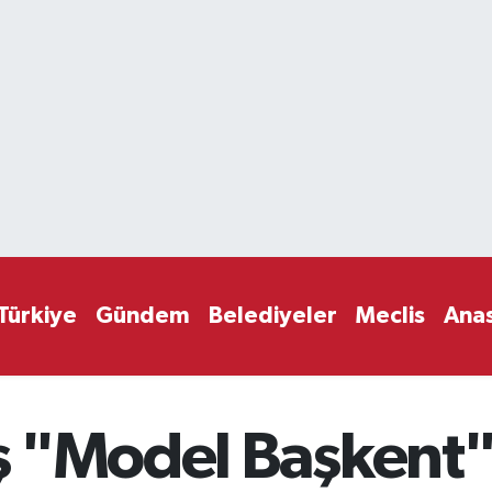
Türkiye
Gündem
Belediyeler
Meclis
Ana
ş "Model Başkent