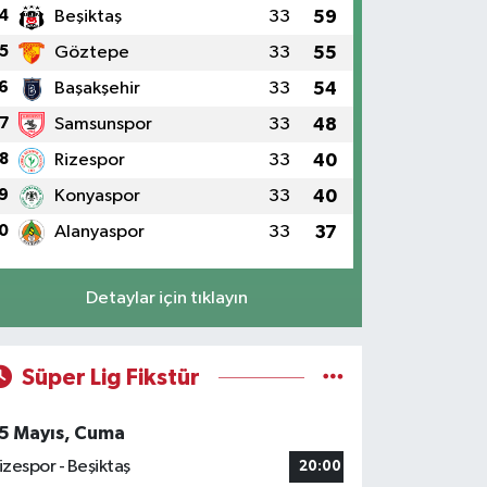
4
Beşiktaş
33
59
5
Göztepe
33
55
6
Başakşehir
33
54
7
Samsunspor
33
48
8
Rizespor
33
40
9
Konyaspor
33
40
0
Alanyaspor
33
37
Detaylar için tıklayın
Süper Lig Fikstür
5 Mayıs, Cuma
izespor - Beşiktaş
20:00