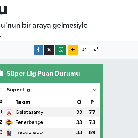
u
ğu'nun bir araya gelmesiyle
.
-
+
A
A
Süper Lig Puan Durumu
Süper Lig
#
Takım
O
P
1
Galatasaray
33
77
2
Fenerbahçe
33
73
3
Trabzonspor
33
69