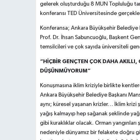
gelerek oluşturduğu 8 MUN Topluluğu tara
konferansı TED Üniversitesinde gerçekleş
Konferansa; Ankara Büyükşehir Belediye 
Prof. Dr. İhsan Sabuncuoğlu, Başkent Genç
temsilcileri ve çok sayıda üniversiteli genç
“HİÇBİR GENÇTEN ÇOK DAHA AKILLI
DÜŞÜNMÜYORUM”
Konuşmasına iklim kriziyle birlikte kentl
Ankara Büyükşehir Belediye Başkanı Mans
aynı; küresel yaşanan krizler… İklim krizi
yağış kalmayıp hep sağanak şeklinde ya
gibi kuraklıklar olacak. Orman yangınları ş
nedeniyle dünyamız bir felakete doğru gid