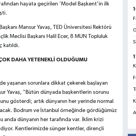
fından hayata geçirilen ‘Model Başkent'in ilk
1
ti.
F
Başkanı Mansur Yavaş, TED Üniversitesi Rektörü
G
lik Meclisi Başkanı Halil Ecer, 8 MUN Topluluk
S
 katıldı.
1
, ÇOK DAHA YETENEKLİ OLDUĞUMU
K
F
erde yaşanan sorunlara dikkat çekerek başlayan
T
ur Yavaş, “Bütün dünyada başkentlerin sorunu
K
 şunu gösterdi; artık dünyanın her yerinde normal
ğacak. Bodrum ve İstanbul örneğinde gördüğümüz
A
u anda dünyanın her tarafında var. İklim krizi
iyor. Kentlerimizde sünger kentler, dirençli