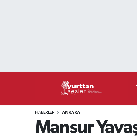
Nöbetçi Eczaneler
Hava Durumu
Namaz Vakitleri
Trafik Durumu
Süper Lig Puan Durumu ve Fikstür
Tüm Manşetler
HABERLER
ANKARA
Son Dakika Haberleri
Mansur Yava
Haber Arşivi