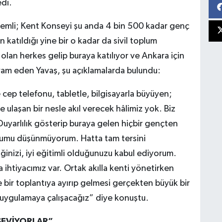
di.
önemli; Kent Konseyi şu anda 4 bin 500 kadar genç
n katıldığı yine bir o kadar da sivil toplum
 olan herkes gelip buraya katılıyor ve Ankara için
evam eden Yavaş, şu açıklamalarda bulundu:
 cep telefonu, tabletle, bilgisayarla büyüyen;
 ulaşan bir nesle akıl verecek hâlimiz yok. Biz
uyarlılık gösterip buraya gelen hiçbir gençten
uğumu düşünmüyorum. Hatta tam tersini
ğinizi, iyi eğitimli olduğunuzu kabul ediyorum.
za ihtiyacımız var. Ortak akılla kenti yönetirken
e bir toplantıya ayırıp gelmesi gerçekten büyük bir
de uygulamaya çalışacağız” diye konuştu.
SEVİYORLAR”