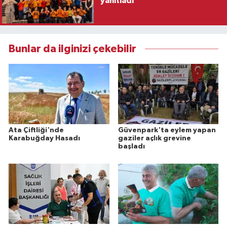
yanıtladı
Bunlar da ilginizi çekebilir
Ata Çiftliği'nde
Güvenpark'ta eylem yapan
Karabuğday Hasadı
gaziler açlık grevine
başladı