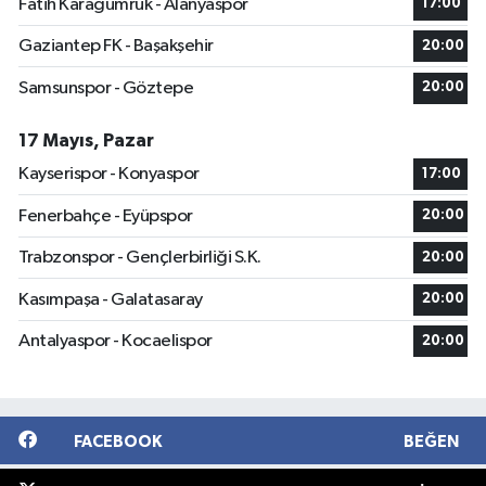
Fatih Karagümrük - Alanyaspor
17:00
Gaziantep FK - Başakşehir
20:00
Samsunspor - Göztepe
20:00
17 Mayıs, Pazar
Kayserispor - Konyaspor
17:00
Fenerbahçe - Eyüpspor
20:00
Trabzonspor - Gençlerbirliği S.K.
20:00
Kasımpaşa - Galatasaray
20:00
Antalyaspor - Kocaelispor
20:00
FACEBOOK
BEĞEN