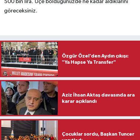
500 bin lira. Üçe böldüğünüzde ne kadar aldıklarını
göreceksiniz.
Özgür Özel’den Aydın çıkışı:
"Ya Hapse Ya Transfer"
Aziz İhsan Aktaş davasında ara
karar açıklandı
Çocuklar sordu, Başkan Tuncer