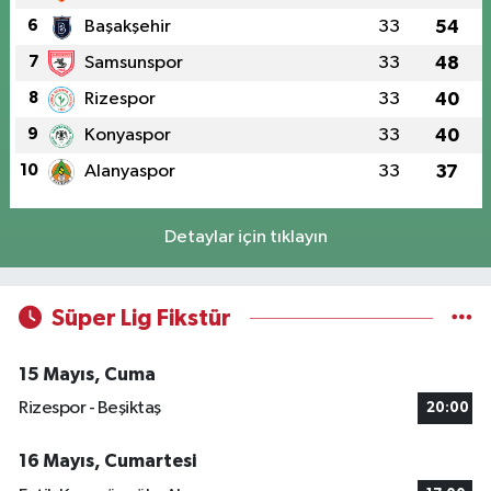
6
Başakşehir
33
54
7
Samsunspor
33
48
8
Rizespor
33
40
9
Konyaspor
33
40
10
Alanyaspor
33
37
Detaylar için tıklayın
Süper Lig Fikstür
15 Mayıs, Cuma
Rizespor - Beşiktaş
20:00
16 Mayıs, Cumartesi