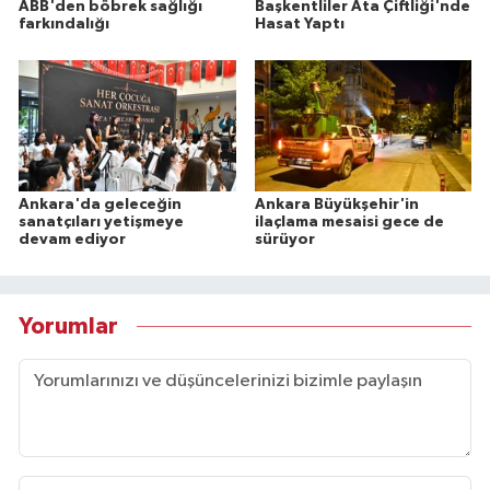
ABB'den böbrek sağlığı
Başkentliler Ata Çiftliği'nde
farkındalığı
Hasat Yaptı
Ankara'da geleceğin
Ankara Büyükşehir'in
sanatçıları yetişmeye
ilaçlama mesaisi gece de
devam ediyor
sürüyor
Yorumlar