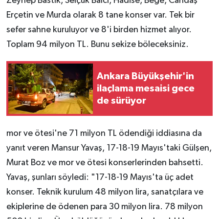
Zeynep Bastık, Selçuk Balcı, Hadise, Bege, Candaş
Erçetin ve Murda olarak 8 tane konser var. Tek bir
sefer sahne kuruluyor ve 8'i birden hizmet alıyor.
Toplam 94 milyon TL. Bunu sekize böleceksiniz.
Ankara Büyükşehir'in
ilaçlama mesaisi gece
de sürüyor
mor ve ötesi'ne 71 milyon TL ödendiği iddiasına da
yanıt veren Mansur Yavaş, 17-18-19 Mayıs'taki Gülşen,
Murat Boz ve mor ve ötesi konserlerinden bahsetti.
Yavaş, şunları söyledi: "17-18-19 Mayıs'ta üç adet
konser. Teknik kurulum 48 milyon lira, sanatçılara ve
ekiplerine de ödenen para 30 milyon lira. 78 milyon