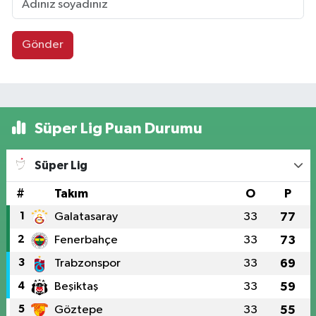
Gönder
Süper Lig Puan Durumu
Süper Lig
#
Takım
O
P
1
Galatasaray
33
77
2
Fenerbahçe
33
73
3
Trabzonspor
33
69
4
Beşiktaş
33
59
5
Göztepe
33
55