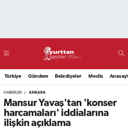
Nöbetçi Eczaneler
Hava Durumu
Namaz Vakitleri
Trafik Durumu
Türkiye
Gündem
Belediyeler
Meclis
Anasay
Süper Lig Puan Durumu ve Fikstür
HABERLER
ANKARA
Tüm Manşetler
Mansur Yavaş'tan 'konser
Son Dakika Haberleri
harcamaları' iddialarına
ilişkin açıklama
Haber Arşivi