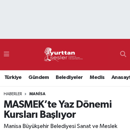
Nöbetçi Eczaneler
Hava Durumu
Namaz Vakitleri
Trafik Durumu
Türkiye
Gündem
Belediyeler
Meclis
Anasay
Süper Lig Puan Durumu ve Fikstür
HABERLER
MANISA
Tüm Manşetler
MASMEK’te Yaz Dönemi
Son Dakika Haberleri
Kursları Başlıyor
Haber Arşivi
Manisa Büyükşehir Belediyesi Sanat ve Meslek