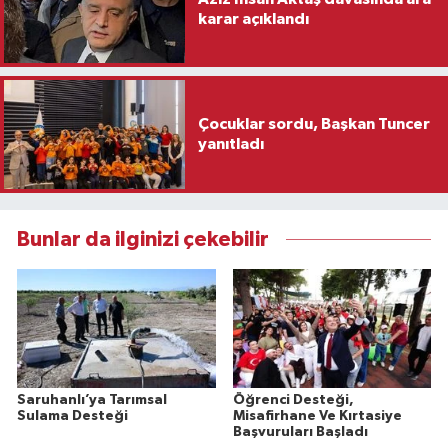
karar açıklandı
Çocuklar sordu, Başkan Tuncer
yanıtladı
Bunlar da ilginizi çekebilir
Saruhanlı’ya Tarımsal
Öğrenci Desteği,
Sulama Desteği
Misafirhane Ve Kırtasiye
Başvuruları Başladı