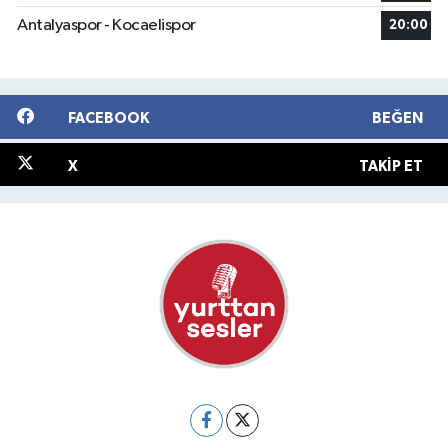
Antalyaspor - Kocaelispor
20:00
FACEBOOK
BEĞEN
X
TAKIP ET