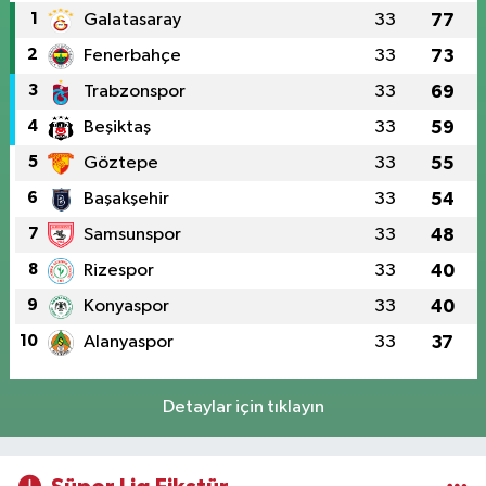
1
Galatasaray
33
77
2
Fenerbahçe
33
73
3
Trabzonspor
33
69
4
Beşiktaş
33
59
5
Göztepe
33
55
6
Başakşehir
33
54
7
Samsunspor
33
48
8
Rizespor
33
40
9
Konyaspor
33
40
10
Alanyaspor
33
37
Detaylar için tıklayın