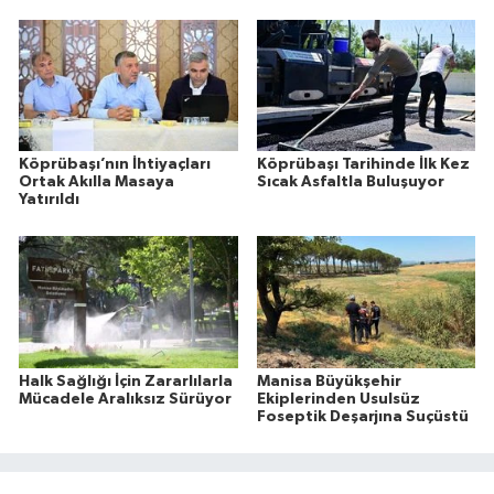
Köprübaşı’nın İhtiyaçları
Köprübaşı Tarihinde İlk Kez
Ortak Akılla Masaya
Sıcak Asfaltla Buluşuyor
Yatırıldı
Halk Sağlığı İçin Zararlılarla
Manisa Büyükşehir
Mücadele Aralıksız Sürüyor
Ekiplerinden Usulsüz
Foseptik Deşarjına Suçüstü