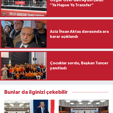
"Ya Hapse Ya Transfer"
Aziz İhsan Aktaş davasında ara
karar açıklandı
Çocuklar sordu, Başkan Tuncer
yanıtladı
Bunlar da ilginizi çekebilir