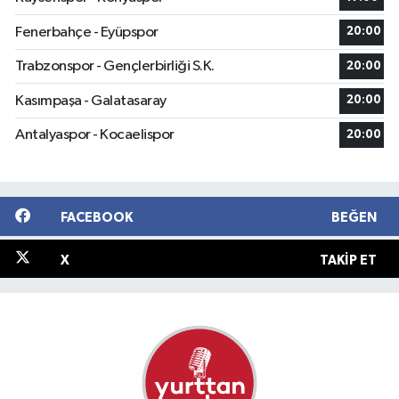
Fenerbahçe - Eyüpspor
20:00
Trabzonspor - Gençlerbirliği S.K.
20:00
Kasımpaşa - Galatasaray
20:00
Antalyaspor - Kocaelispor
20:00
FACEBOOK
BEĞEN
X
TAKIP ET