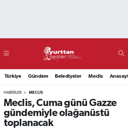
Nöbetçi Eczaneler
Hava Durumu
Namaz Vakitleri
Trafik Durumu
Türkiye
Gündem
Belediyeler
Meclis
Anasay
Süper Lig Puan Durumu ve Fikstür
HABERLER
MECLIS
Tüm Manşetler
Meclis, Cuma günü Gazze
Son Dakika Haberleri
gündemiyle olağanüstü
toplanacak
Haber Arşivi