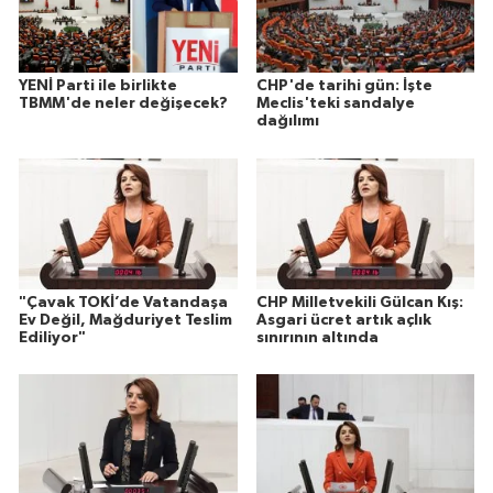
YENİ Parti ile birlikte
CHP'de tarihi gün: İşte
TBMM'de neler değişecek?
Meclis'teki sandalye
dağılımı
"Çavak TOKİ’de Vatandaşa
CHP Milletvekili Gülcan Kış:
Ev Değil, Mağduriyet Teslim
Asgari ücret artık açlık
Ediliyor"
sınırının altında