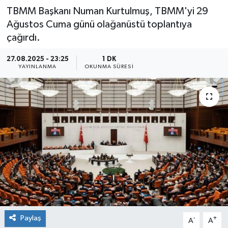
TBMM Başkanı Numan Kurtulmuş, TBMM'yi 29
Ağustos Cuma günü olağanüstü toplantıya
çağırdı.
27.08.2025 - 23:25
1 DK
YAYINLANMA
OKUNMA SÜRESI
Paylaş
-
+
A
A