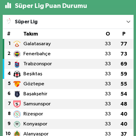
Süper Lig Puan Durumu
Süper Lig
#
Takım
O
P
1
Galatasaray
33
77
2
Fenerbahçe
33
73
3
Trabzonspor
33
69
4
Beşiktaş
33
59
5
Göztepe
33
55
6
Başakşehir
33
54
7
Samsunspor
33
48
8
Rizespor
33
40
9
Konyaspor
33
40
10
Alanyaspor
33
37