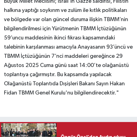
Büyük Millet Meclisini; İsrail’in Gazze saldırısı, Filistin
halkına yaptığı soykırım ve zulüm ile kıtlık politikaları
ve bölgede var olan güncel duruma ilişkin TBMM’nin
bilgilendirilmesi için Yürütmenin TBMM İçtüzüğünün
59’uncu maddesinin ikinci fıkrası kapsamındaki
talebinin karşılanması amacıyla Anayasanın 93’üncü ve
TBMM İçtüzüğünün 7’nci maddeleri gereğince 29
Ağustos 2025 Cuma günü saat 14:00’te olağanüstü
toplantıya çağırmıştır. Bu kapsamda yapılacak
Olağanüstü Toplantıda Dışişleri Bakanı Sayın Hakan
Fidan TBMM Genel Kurulu'nu bilgilendirecektir."
Özgür Özel’den Aydın çıkışı: