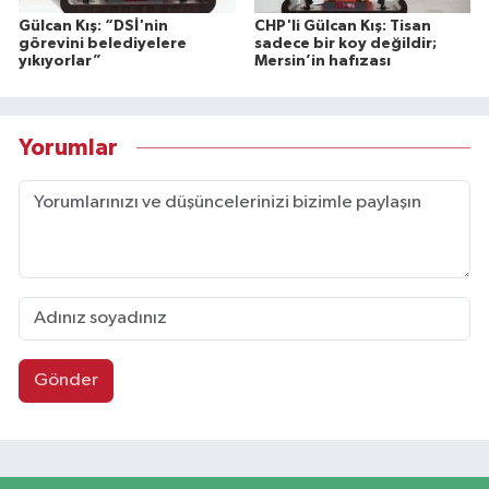
Gülcan Kış: “DSİ'nin
CHP'li Gülcan Kış: Tisan
görevini belediyelere
sadece bir koy değildir;
yıkıyorlar”
Mersin’in hafızası
Yorumlar
Gönder