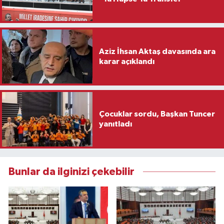
Aziz İhsan Aktaş davasında ara
karar açıklandı
Çocuklar sordu, Başkan Tuncer
yanıtladı
Bunlar da ilginizi çekebilir