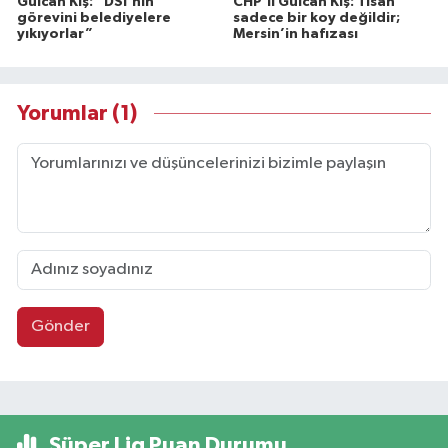
Gülcan Kış: “DSİ'nin
CHP'li Gülcan Kış: Tisan
görevini belediyelere
sadece bir koy değildir;
yıkıyorlar”
Mersin’in hafızası
Yorumlar (1)
Gönder
Süper Lig Puan Durumu