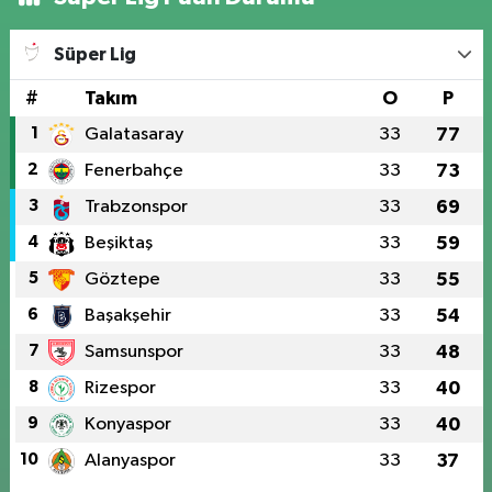
Süper Lig
#
Takım
O
P
1
Galatasaray
33
77
2
Fenerbahçe
33
73
3
Trabzonspor
33
69
4
Beşiktaş
33
59
5
Göztepe
33
55
6
Başakşehir
33
54
7
Samsunspor
33
48
8
Rizespor
33
40
9
Konyaspor
33
40
10
Alanyaspor
33
37