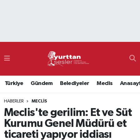
Nöbetçi Eczaneler
Hava Durumu
Namaz Vakitleri
Trafik Durumu
Türkiye
Gündem
Belediyeler
Meclis
Anasay
Süper Lig Puan Durumu ve Fikstür
HABERLER
MECLIS
Tüm Manşetler
Meclis'te gerilim: Et ve Süt
Son Dakika Haberleri
Kurumu Genel Müdürü et
ticareti yapıyor iddiası
Haber Arşivi