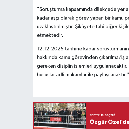
"Soruşturma kapsamında dilekçede yer alan
kadar aşçı olarak görev yapan bir kamu 
uzaklaştırılmıştır. Şikâyete tabi diğer k
etmektedir.
12.12.2025 tarihine kadar soruşturmanın
hakkında kamu görevinden çıkarılma/iş ak
gereken disiplin işlemleri uygulanacaktı
hususlar adli makamlar ile paylaşılacaktır.
EDITÖRÜN SEÇTIĞI
Özgür Özel’den