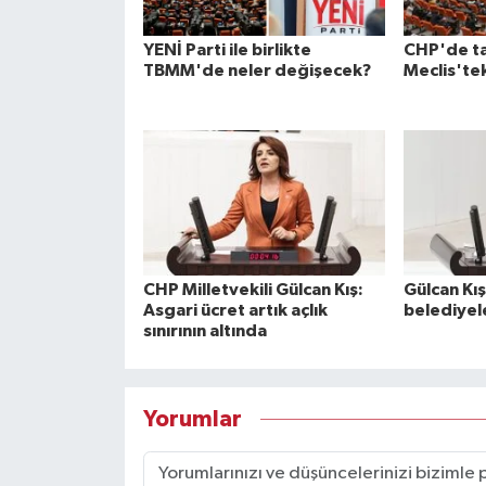
YENİ Parti ile birlikte
CHP'de tar
TBMM'de neler değişecek?
Meclis'tek
CHP Milletvekili Gülcan Kış:
Gülcan Kış
Asgari ücret artık açlık
belediyel
sınırının altında
Yorumlar