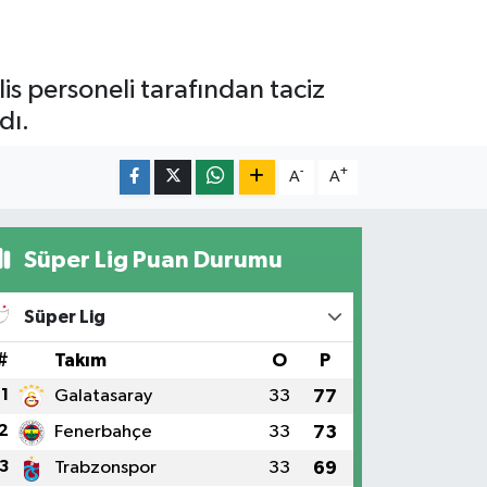
is personeli tarafından taciz
dı.
-
+
A
A
Süper Lig Puan Durumu
Süper Lig
#
Takım
O
P
1
Galatasaray
33
77
2
Fenerbahçe
33
73
3
Trabzonspor
33
69