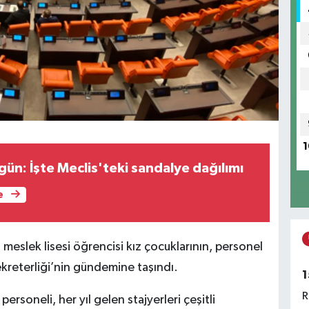
1
gün: İşte Meclis'teki sandalye dağılımı
e
 meslek lisesi öğrencisi kız çocuklarının, personel
kreterliği’nin gündemine taşındı.
1
R
personeli, her yıl gelen stajyerleri çeşitli