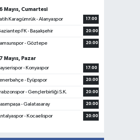
6 Mayıs, Cumartesi
atih Karagümrük - Alanyaspor
17:00
aziantep FK - Başakşehir
20:00
amsunspor - Göztepe
20:00
7 Mayıs, Pazar
ayserispor - Konyaspor
17:00
enerbahçe - Eyüpspor
20:00
rabzonspor - Gençlerbirliği S.K.
20:00
asımpaşa - Galatasaray
20:00
ntalyaspor - Kocaelispor
20:00