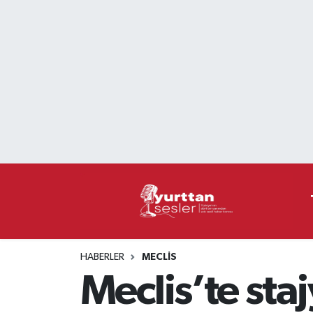
Nöbetçi Eczaneler
Hava Durumu
Namaz Vakitleri
Trafik Durumu
Süper Lig Puan Durumu ve Fikstür
Tüm Manşetler
HABERLER
MECLIS
Son Dakika Haberleri
Meclis’te staj
Haber Arşivi