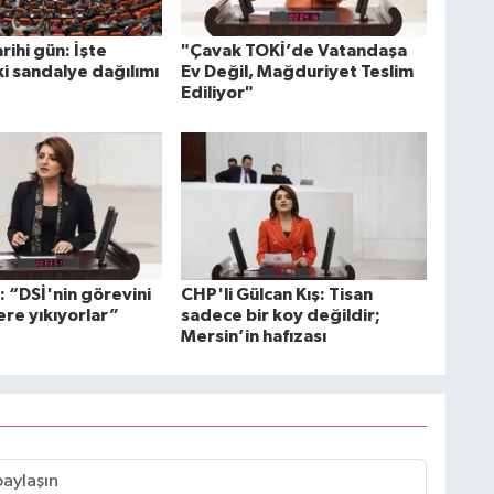
ihi gün: İşte
"Çavak TOKİ’de Vatandaşa
i sandalye dağılımı
Ev Değil, Mağduriyet Teslim
Ediliyor"
: “DSİ'nin görevini
CHP'li Gülcan Kış: Tisan
ere yıkıyorlar”
sadece bir koy değildir;
Mersin’in hafızası