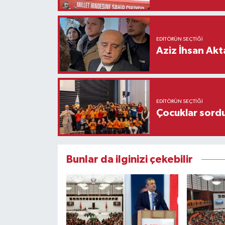
EDITÖRÜN SEÇTIĞI
Aziz İhsan Akt
EDITÖRÜN SEÇTIĞI
Çocuklar sordu
Bunlar da ilginizi çekebilir