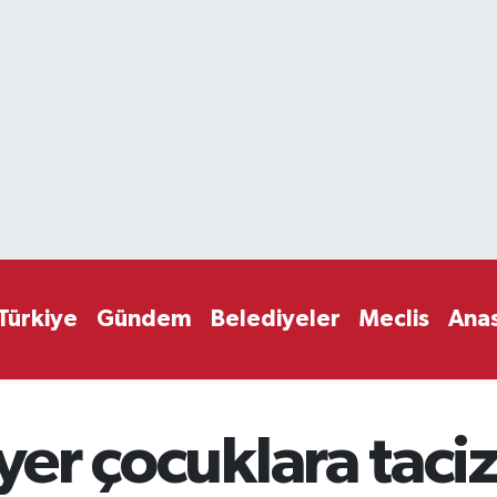
Türkiye
Gündem
Belediyeler
Meclis
Ana
yer çocuklara taciz: