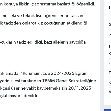
n konuya ilişkin iç soruşturma başlattığı öğrenildi.
1
F
mesleki ve teknik lise öğrencilerine tacizin
tik tacizden onlarca kız çocuğunun etkilendiği
G
S
arın taciz edildiği, bazı ailelerin savcılığa
1
K
F
T
açıklamada, "Kurumumuzda 2024-2025 Eğitim
erin ailesi tarafından TBMM Genel Sekreterliğine
K
ekçesi üzerine vakit kaybetmeksizin 20.11.2025
A
şlatılmıştır" denildi.