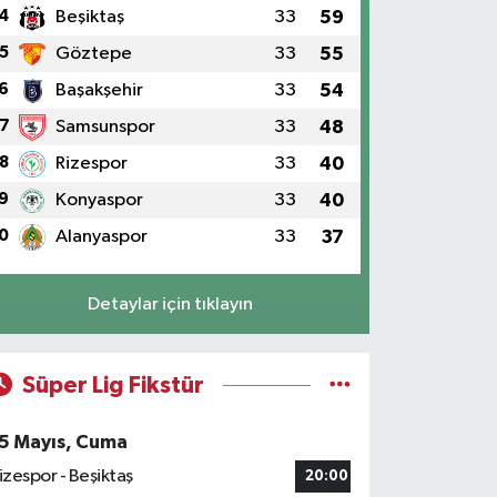
4
Beşiktaş
33
59
5
Göztepe
33
55
6
Başakşehir
33
54
7
Samsunspor
33
48
8
Rizespor
33
40
9
Konyaspor
33
40
0
Alanyaspor
33
37
Detaylar için tıklayın
Süper Lig Fikstür
5 Mayıs, Cuma
izespor - Beşiktaş
20:00