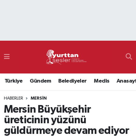
Nöbetçi Eczaneler
Hava Durumu
Namaz Vakitleri
Trafik Durumu
Türkiye
Gündem
Belediyeler
Meclis
Anasay
Süper Lig Puan Durumu ve Fikstür
HABERLER
MERSIN
Tüm Manşetler
Mersin Büyükşehir
Son Dakika Haberleri
üreticinin yüzünü
güldürmeye devam ediyor
Haber Arşivi