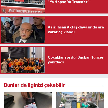
"Ya Hapse Ya Transfer"
Aziz İhsan Aktaş davasında ara
karar açıklandı
Çocuklar sordu, Başkan Tuncer
yanıtladı
Bunlar da ilginizi çekebilir