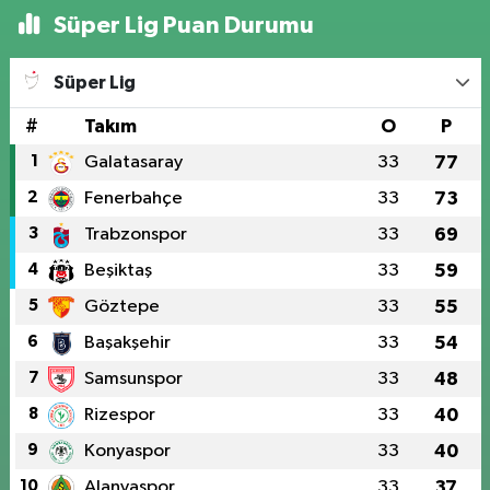
Süper Lig Puan Durumu
Süper Lig
#
Takım
O
P
1
Galatasaray
33
77
2
Fenerbahçe
33
73
3
Trabzonspor
33
69
4
Beşiktaş
33
59
5
Göztepe
33
55
6
Başakşehir
33
54
7
Samsunspor
33
48
8
Rizespor
33
40
9
Konyaspor
33
40
10
Alanyaspor
33
37