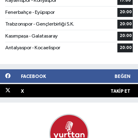
Kayserispor - Konyaspor
17:00
Fenerbahçe - Eyüpspor
20:00
Trabzonspor - Gençlerbirliği S.K.
20:00
Kasımpaşa - Galatasaray
20:00
Antalyaspor - Kocaelispor
20:00
FACEBOOK
BEĞEN
X
TAKIP ET