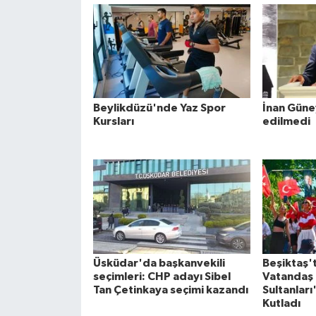
Beylikdüzü'nde Yaz Spor
İnan Güne
Kursları
edilmedi
Üsküdar'da başkanvekili
Beşiktaş'
seçimleri: CHP adayı Sibel
Vatandaş 
Tan Çetinkaya seçimi kazandı
Sultanları'
Kutladı