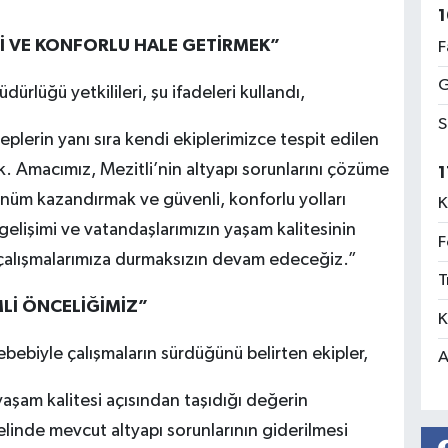
1
İ VE KONFORLU HALE GETİRMEK”
F
G
ürlüğü yetkilileri, şu ifadeleri kullandı,
S
plerin yanı sıra kendi ekiplerimizce tespit edilen
. Amacımız, Mezitli’nin altyapı sorunlarını çözüme
1
nüm kazandırmak ve güvenli, konforlu yolları
K
elişimi ve vatandaşlarımızın yaşam kalitesinin
F
te çalışmalarımıza durmaksızın devam edeceğiz.”
T
Lİ ÖNCELİĞİMİZ”
K
sebebiyle çalışmaların sürdüğünü belirten ekipler,
A
yaşam kalitesi açısından taşıdığı değerin
elinde mevcut altyapı sorunlarının giderilmesi