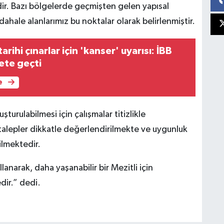
ir. Bazı bölgelerde geçmişten gelen yapısal
ahale alanlarımız bu noktalar olarak belirlenmiştir.
arihi çınarlar için 'kanser' uyarısı: İBB
ete geçti
e
urulabilmesi için çalışmalar titizlikle
alepler dikkatle değerlendirilmekte ve uygunluk
ilmektedir.
lanarak, daha yaşanabilir bir Mezitli için
dir.” dedi.