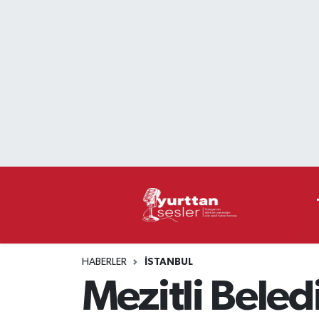
Nöbetçi Eczaneler
Hava Durumu
Namaz Vakitleri
Trafik Durumu
Süper Lig Puan Durumu ve Fikstür
Tüm Manşetler
HABERLER
İSTANBUL
Son Dakika Haberleri
Mezitli Beled
Haber Arşivi