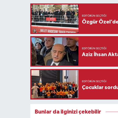
EDITÖRÜN SEÇTIĞI
Özgür Özel’den
EDITÖRÜN SEÇTIĞI
Aziz İhsan Akt
EDITÖRÜN SEÇTIĞI
Çocuklar sordu
Bunlar da ilginizi çekebilir