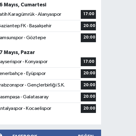
6 Mayıs, Cumartesi
atih Karagümrük - Alanyaspor
17:00
aziantep FK - Başakşehir
20:00
amsunspor - Göztepe
20:00
7 Mayıs, Pazar
ayserispor - Konyaspor
17:00
enerbahçe - Eyüpspor
20:00
rabzonspor - Gençlerbirliği S.K.
20:00
asımpaşa - Galatasaray
20:00
ntalyaspor - Kocaelispor
20:00