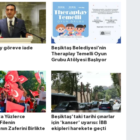
y göreve iade
Beşiktaş Belediyesi’nin
Theraplay Temelli Oyun
Grubu Atölyesi Başlıyor
ta Yüzlerce
Beşiktaş’taki tarihi çınarlar
Filenin
için 'kanser' uyarısı: İBB
nın Zaferini Birlikte
ekipleri harekete geçti