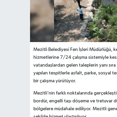
Mezitli Belediyesi Fen İşleri Müdürlüğü, k
hizmetlerine 7/24 çalışma sistemiyle kesi
vatandaşlardan gelen taleplerin yanı sır
yapılan tespitlerle asfalt, parke, sosyal t
bir çalışma yürütüyor.
Mezitli’nin farklı noktalarında gerçekleşti
bordür, engelli taşı döşeme ve tretuvar d
bölgelere müdahale ediliyor. Mezitli genel
şekilde hizmet ulaştırılıyor.