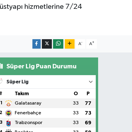
e üstyapı hizmetlerine 7/24
-
+
A
A
Süper Lig Puan Durumu
Süper Lig
#
Takım
O
P
1
Galatasaray
33
77
2
Fenerbahçe
33
73
3
Trabzonspor
33
69