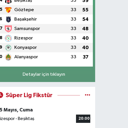
4
Beşiktaş
33
59
5
Göztepe
33
55
6
Başakşehir
33
54
7
Samsunspor
33
48
8
Rizespor
33
40
9
Konyaspor
33
40
0
Alanyaspor
33
37
Detaylar için tıklayın
Süper Lig Fikstür
5 Mayıs, Cuma
izespor - Beşiktaş
20:00