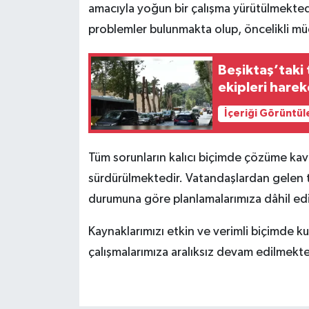
amacıyla yoğun bir çalışma yürütülmekted
problemler bulunmakta olup, öncelikli müd
Beşiktaş’taki t
ekipleri harek
İçeriği Görüntül
Tüm sorunların kalıcı biçimde çözüme kavuşt
sürdürülmektedir. Vatandaşlardan gelen t
durumuna göre planlamalarımıza dâhil ed
Kaynaklarımızı etkin ve verimli biçimde kul
çalışmalarımıza aralıksız devam edilmekte