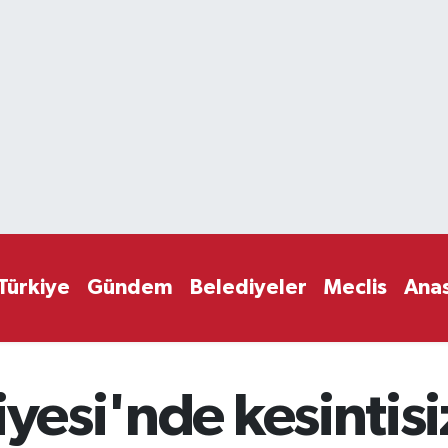
Türkiye
Gündem
Belediyeler
Meclis
Ana
iyesi'nde kesintisi