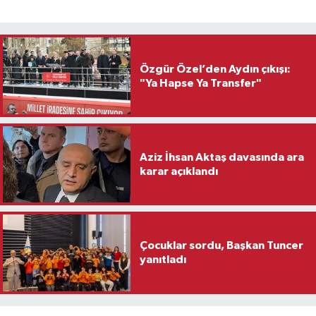
Özgür Özel’den Aydın çıkışı:
"Ya Hapse Ya Transfer"
Aziz İhsan Aktaş davasında ara
karar açıklandı
Çocuklar sordu, Başkan Tuncer
yanıtladı