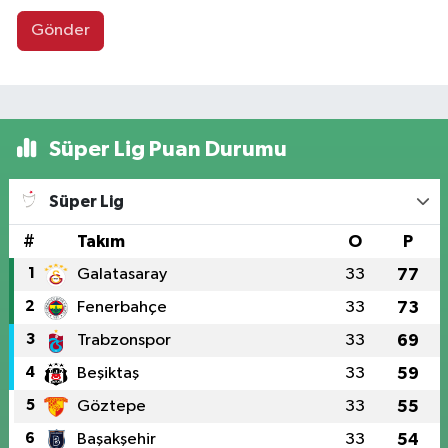
Gönder
Süper Lig Puan Durumu
Süper Lig
#
Takım
O
P
1
Galatasaray
33
77
2
Fenerbahçe
33
73
3
Trabzonspor
33
69
4
Beşiktaş
33
59
5
Göztepe
33
55
6
Başakşehir
33
54