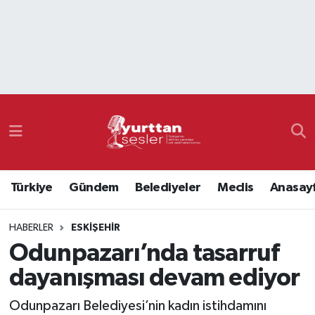
Nöbetçi Eczaneler
Hava Durumu
Namaz Vakitleri
Trafik Durumu
Türkiye
Gündem
Belediyeler
Meclis
Anasay
Süper Lig Puan Durumu ve Fikstür
HABERLER
ESKIŞEHIR
Tüm Manşetler
Odunpazarı’nda tasarruf
Son Dakika Haberleri
dayanışması devam ediyor
Haber Arşivi
Odunpazarı Belediyesi’nin kadın istihdamını