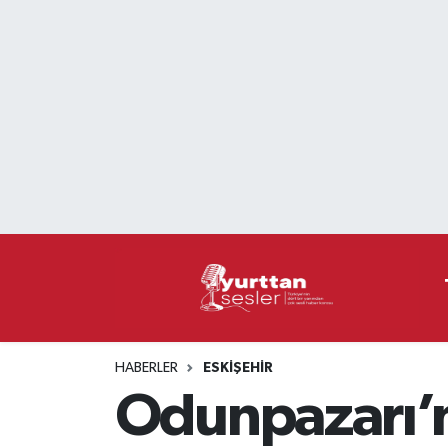
Nöbetçi Eczaneler
Hava Durumu
Namaz Vakitleri
Trafik Durumu
Süper Lig Puan Durumu ve Fikstür
Tüm Manşetler
HABERLER
ESKIŞEHIR
Son Dakika Haberleri
Odunpazarı’n
Haber Arşivi