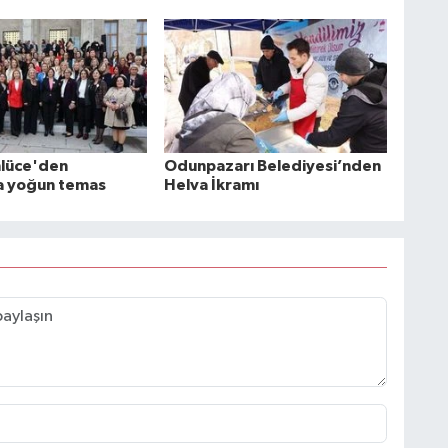
nlüce'den
Odunpazarı Belediyesi’nden
a yoğun temas
Helva İkramı