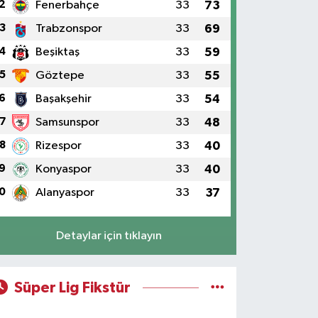
2
Fenerbahçe
33
73
3
Trabzonspor
33
69
4
Beşiktaş
33
59
5
Göztepe
33
55
6
Başakşehir
33
54
7
Samsunspor
33
48
8
Rizespor
33
40
9
Konyaspor
33
40
0
Alanyaspor
33
37
Detaylar için tıklayın
Süper Lig Fikstür