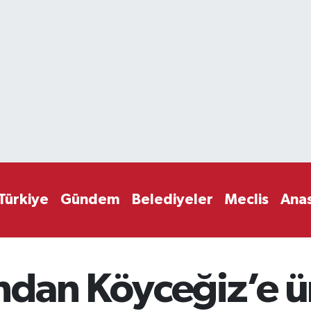
Türkiye
Gündem
Belediyeler
Meclis
Ana
dan Köyceğiz’e ü