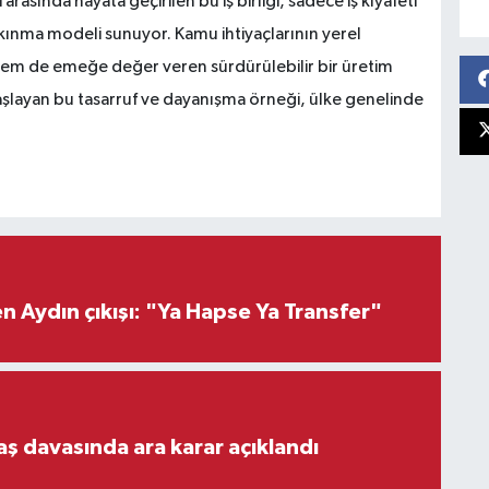
rasında hayata geçirilen bu iş birliği, sadece iş kıyafeti
lkınma modeli sunuyor. Kamu ihtiyaçlarının yerel
 hem de emeğe değer veren sürdürülebilir bir üretim
aşlayan bu tasarruf ve dayanışma örneği, ülke genelinde
 Aydın çıkışı: "Ya Hapse Ya Transfer"
aş davasında ara karar açıklandı