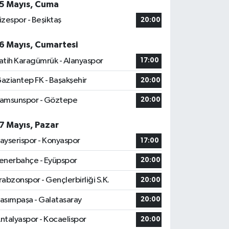
5 Mayıs, Cuma
izespor - Beşiktaş
20:00
6 Mayıs, Cumartesi
atih Karagümrük - Alanyaspor
17:00
aziantep FK - Başakşehir
20:00
amsunspor - Göztepe
20:00
7 Mayıs, Pazar
ayserispor - Konyaspor
17:00
enerbahçe - Eyüpspor
20:00
rabzonspor - Gençlerbirliği S.K.
20:00
asımpaşa - Galatasaray
20:00
ntalyaspor - Kocaelispor
20:00