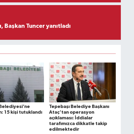
, Başkan Tuncer yanıtladı
Belediyesi’ne
Tepebaşı Belediye Başkanı
 15 kişi tutuklandı
Ataç'tan operasyon
açıklaması: İddialar
tarafımızca dikkatle takip
edilmektedir