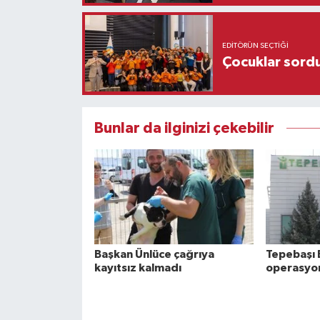
EDITÖRÜN SEÇTIĞI
Çocuklar sordu
Bunlar da ilginizi çekebilir
Başkan Ünlüce çağrıya
Tepebaşı 
kayıtsız kalmadı
operasyon: