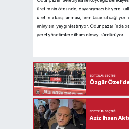
Odunpazarı Belediyesi ile Köyceğiz Belediyesi a
üretiminin ötesinde, dayanışmacı bir yerel ka
üretimle karşılanması, hem tasarruf sağlıyor
anlayışını yaygınlaştırıyor. Odunpazarı’nda b
yerel yönetimlere ilham olmayı sürdürüyor.
EDITÖRÜN SEÇTIĞI
Özgür Özel’den
EDITÖRÜN SEÇTIĞI
Aziz İhsan Akt