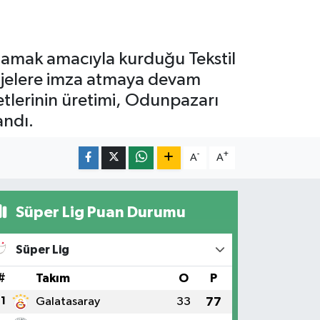
lamak amacıyla kurduğu Tekstil
rojelere imza atmaya devam
etlerinin üretimi, Odunpazarı
andı.
-
+
A
A
Süper Lig Puan Durumu
Süper Lig
#
Takım
O
P
1
Galatasaray
33
77