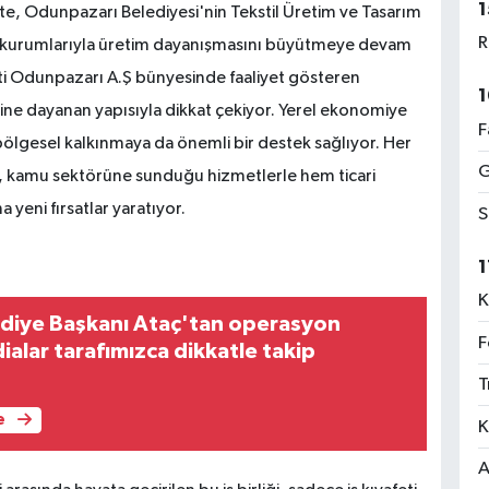
1
irlikte, Odunpazarı Belediyesi'nin Tekstil Üretim ve Tasarım
R
 kurumlarıyla üretim dayanışmasını büyütmeye devam
keti Odunpazarı A.Ş bünyesinde faaliyet gösteren
1
ğine dayanan yapısıyla dikkat çekiyor. Yerel ekonomiye
F
ölgesel kalkınmaya da önemli bir destek sağlıyor. Her
G
z, kamu sektörüne sunduğu hizmetlerle hem ticari
yeni fırsatlar yaratıyor.
S
1
K
diye Başkanı Ataç'tan operasyon
F
dialar tarafımızca dikkatle takip
T
e
K
A