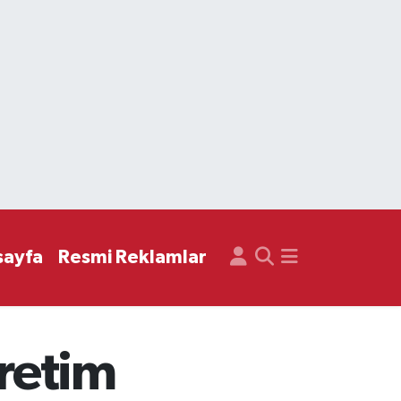
sayfa
Resmi Reklamlar
retim