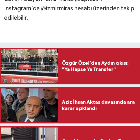
Instagram’da @izmirmiras hesabı üzerinden takip
edilebilir.
Özgür Özel’den Aydın çıkışı:
"Ya Hapse Ya Transfer"
Aziz İhsan Aktaş davasında ara
karar açıklandı