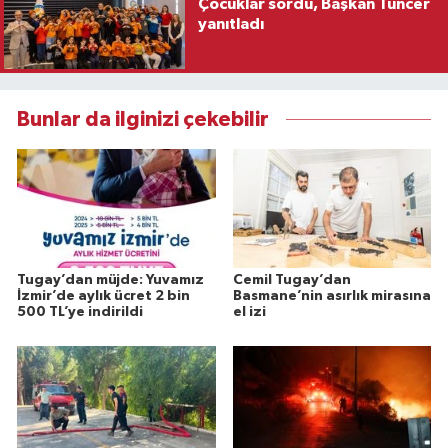
Çocuklar sordu, Başkan Tuncer
yanıtladı
Bunlar da ilginizi çekebilir
Tugay’dan müjde: Yuvamız
Cemil Tugay’dan
İzmir’de aylık ücret 2 bin
Basmane’nin asırlık mirasına
500 TL’ye indirildi
el izi