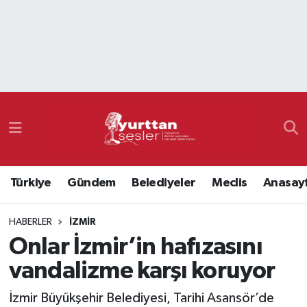
Nöbetçi Eczaneler
Hava Durumu
Namaz Vakitleri
Trafik Durumu
Türkiye
Gündem
Belediyeler
Meclis
Anasay
Süper Lig Puan Durumu ve Fikstür
HABERLER
İZMIR
Tüm Manşetler
Onlar İzmir’in hafızasını
Son Dakika Haberleri
vandalizme karşı koruyor
Haber Arşivi
İzmir Büyükşehir Belediyesi, Tarihi Asansör’de