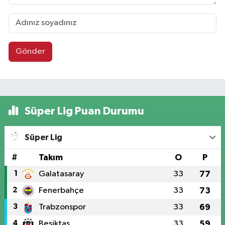
Gönder
Süper Lig Puan Durumu
Süper Lig
#
Takım
O
P
1
Galatasaray
33
77
2
Fenerbahçe
33
73
3
Trabzonspor
33
69
4
Beşiktaş
33
59