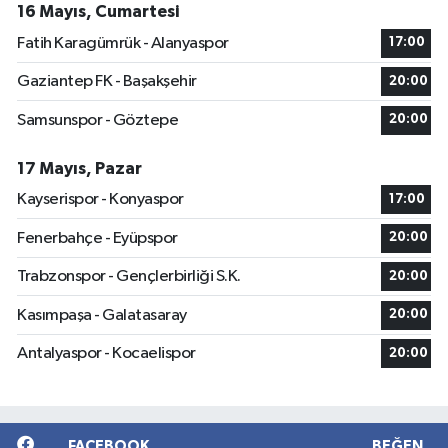
16 Mayıs, Cumartesi
Fatih Karagümrük - Alanyaspor
17:00
Gaziantep FK - Başakşehir
20:00
Samsunspor - Göztepe
20:00
17 Mayıs, Pazar
Kayserispor - Konyaspor
17:00
Fenerbahçe - Eyüpspor
20:00
Trabzonspor - Gençlerbirliği S.K.
20:00
Kasımpaşa - Galatasaray
20:00
Antalyaspor - Kocaelispor
20:00
FACEBOOK
BEĞEN