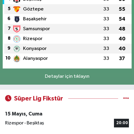
5
Göztepe
33
55
6
Başakşehir
33
54
7
Samsunspor
33
48
8
Rizespor
33
40
9
Konyaspor
33
40
10
Alanyaspor
33
37
Detaylar için tıklayın
Süper Lig Fikstür
15 Mayıs, Cuma
Rizespor - Beşiktaş
20:00