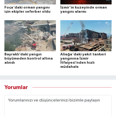
Foça'daki orman yangını
İzmir’in kuzeyinde orman
için ekipler seferber oldu
yangını alarmı
Bayraklı’daki yangın
Aliağa'daki yakıt tankeri
büyümeden kontrol altına
yangınına İzmir
alındı
İtfaiyesi’nden hızlı
müdahale
Yorumlar