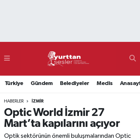
Nöbetçi Eczaneler
Hava Durumu
Namaz Vakitleri
Trafik Durumu
Türkiye
Gündem
Belediyeler
Meclis
Anasay
Süper Lig Puan Durumu ve Fikstür
HABERLER
İZMIR
Tüm Manşetler
Optic World İzmir 27
Son Dakika Haberleri
Mart’ta kapılarını açıyor
Haber Arşivi
Optik sektörünün önemli buluşmalarından Optic