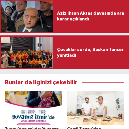
Aziz İhsan Aktaş davasında ara
karar açıklandı
Çocuklar sordu, Başkan Tuncer
yanıtladı
Bunlar da ilginizi çekebilir
Tugay’dan müjde: Yuvamız
Cemil Tugay’dan