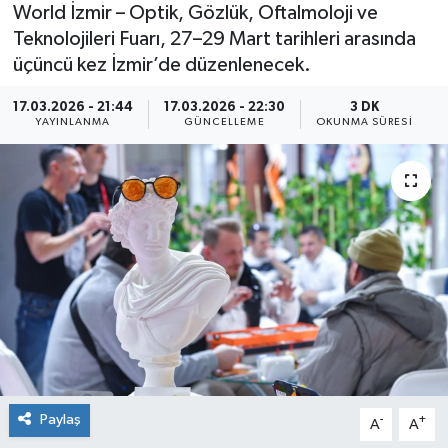
World İzmir – Optik, Gözlük, Oftalmoloji ve
Teknolojileri Fuarı, 27–29 Mart tarihleri arasında
üçüncü kez İzmir’de düzenlenecek.
17.03.2026 - 21:44
17.03.2026 - 22:30
3 DK
YAYINLANMA
GÜNCELLEME
OKUNMA SÜRESI
Paylaş
-
+
A
A