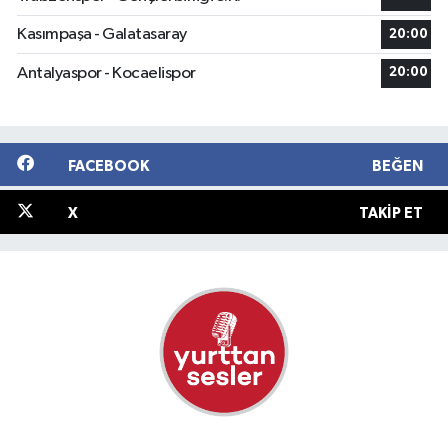
Kasımpaşa - Galatasaray
20:00
Antalyaspor - Kocaelispor
20:00
FACEBOOK
BEĞEN
X
TAKIP ET