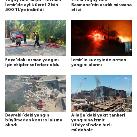
İzmir’de aylık ücret 2 bin
Basmane’nin asırlık mirasına
500 TL’ye indirildi
el izi
Foça'daki orman yangını
İzmir’in kuzeyinde orman
için ekipler seferber oldu
yangını alarmı
Bayraklı’daki yangın
Aliağa'daki yakıt tankeri
büyümeden kontrol altına
yangınına İzmir
alındı
İtfaiyesi’nden hızlı
müdahale