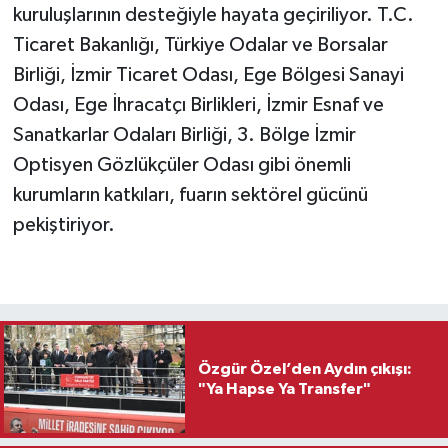
kuruluşlarının desteğiyle hayata geçiriliyor. T.C.
Ticaret Bakanlığı, Türkiye Odalar ve Borsalar
Birliği, İzmir Ticaret Odası, Ege Bölgesi Sanayi
Odası, Ege İhracatçı Birlikleri, İzmir Esnaf ve
Sanatkarlar Odaları Birliği, 3. Bölge İzmir
Optisyen Gözlükçüler Odası gibi önemli
kurumların katkıları, fuarın sektörel gücünü
pekiştiriyor.
Özgür Özel’den Aydın çıkışı:
"Ya Hapse Ya Transfer"