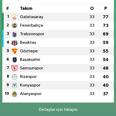
#
Takım
O
P
1
Galatasaray
33
77
2
Fenerbahçe
33
73
3
Trabzonspor
33
69
4
Beşiktaş
33
59
5
Göztepe
33
55
6
Başakşehir
33
54
7
Samsunspor
33
48
8
Rizespor
33
40
9
Konyaspor
33
40
10
Alanyaspor
33
37
Detaylar için tıklayın