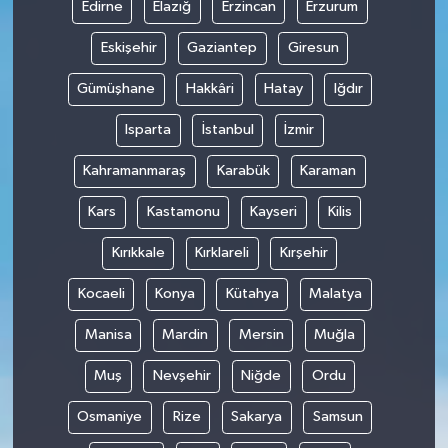
Edirne
Elazığ
Erzincan
Erzurum
Eskişehir
Gaziantep
Giresun
Gümüşhane
Hakkâri
Hatay
Iğdır
Isparta
İstanbul
İzmir
Kahramanmaraş
Karabük
Karaman
Kars
Kastamonu
Kayseri
Kilis
Kırıkkale
Kırklareli
Kırşehir
Kocaeli
Konya
Kütahya
Malatya
Manisa
Mardin
Mersin
Muğla
Muş
Nevşehir
Niğde
Ordu
Osmaniye
Rize
Sakarya
Samsun