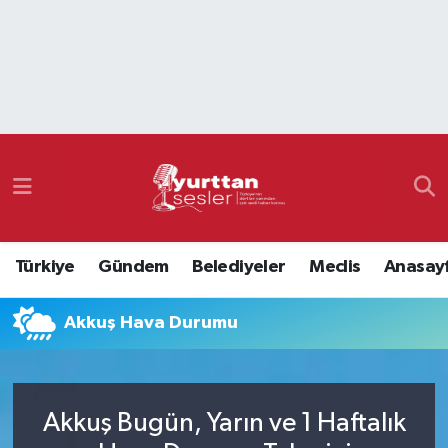
Nöbetçi Eczaneler
Hava Durumu
Namaz Vakitleri
Trafik Durumu
Türkiye
Gündem
Belediyeler
Meclis
Anasay
Süper Lig Puan Durumu ve Fikstür
Akkuş Hava Durumu
Tüm Manşetler
Son Dakika Haberleri
Akkuş Bugün, Yarın ve 1 Haftalık
Haber Arşivi