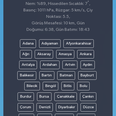
°
Nem: %89, Hissedilen Sıcaklık: 7
,
Basınç: 1011 hPa, Rüzgar: 5 km/s, Çiy
Noktası: 5.5,
Görüş Mesafesi: 10 km, Gün
Doğumu: 6:38, Gün Batımı: 18:43
Adana
Adıyaman
Afyonkarahisar
Ağrı
Aksaray
Amasya
Ankara
Antalya
Ardahan
Artvin
Aydın
Balıkesir
Bartın
Batman
Bayburt
Bilecik
Bingöl
Bitlis
Bolu
Burdur
Bursa
Çanakkale
Çankırı
Çorum
Denizli
Diyarbakır
Düzce