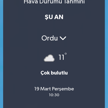
Hava Durumu Tahmini
ŞU AN
Ordu
°
11
Çok bulutlu
19 Mart Perşembe
10:30