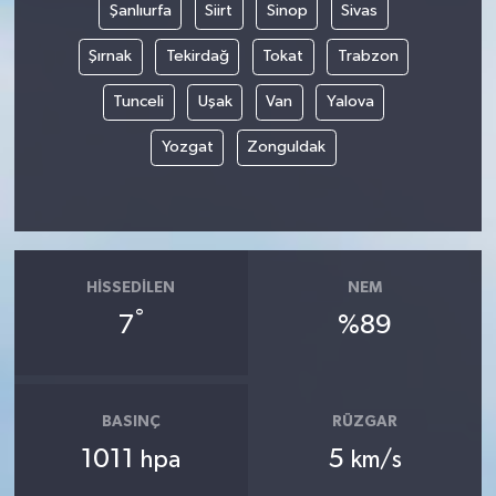
Şanlıurfa
Siirt
Sinop
Sivas
Şırnak
Tekirdağ
Tokat
Trabzon
Tunceli
Uşak
Van
Yalova
Yozgat
Zonguldak
HISSEDILEN
NEM
°
7
%89
BASINÇ
RÜZGAR
1011
5
hpa
km/s