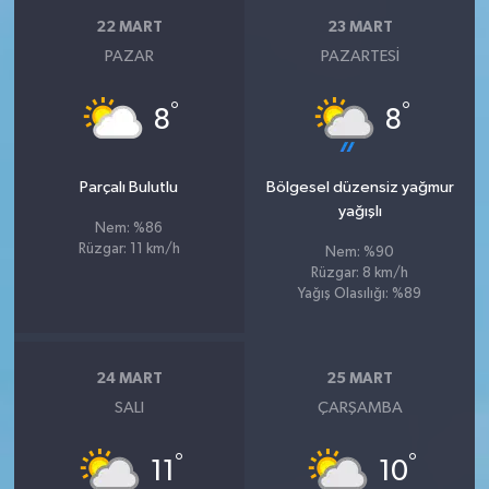
22 MART
23 MART
PAZAR
PAZARTESI
°
°
8
8
Parçalı Bulutlu
Bölgesel düzensiz yağmur
yağışlı
Nem: %86
Rüzgar: 11 km/h
Nem: %90
Rüzgar: 8 km/h
Yağış Olasılığı: %89
24 MART
25 MART
SALI
ÇARŞAMBA
°
°
11
10