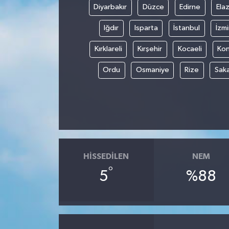
Diyarbakır
Düzce
Edirne
Elaz
Iğdır
Isparta
İstanbul
İzmi
Kırklareli
Kırşehir
Kocaeli
Ko
Ordu
Osmaniye
Rize
Sak
HISSEDILEN
NEM
°
5
%88