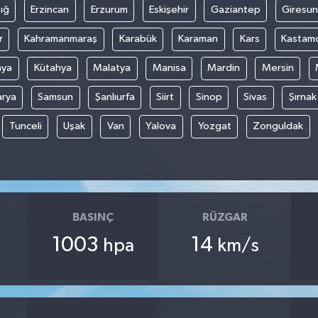
ığ
Erzincan
Erzurum
Eskişehir
Gaziantep
Giresun
r
Kahramanmaraş
Karabük
Karaman
Kars
Kastam
nya
Kütahya
Malatya
Manisa
Mardin
Mersin
arya
Samsun
Şanlıurfa
Siirt
Sinop
Sivas
Şırnak
Tunceli
Uşak
Van
Yalova
Yozgat
Zonguldak
BASINÇ
RÜZGAR
1003
14
hpa
km/s