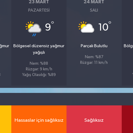
23 MART
24 MART
PAZARTESI
SALI
°
°
9
10
ağmur
Bölgesel düzensiz yağmur
Parçalı Bulutlu
Bölg
yağışlı
Nem: %87
Rüzgar: 11 km/h
Nem: %88
Rüzgar: 9 km/h
8
Yağış Olasılığı: %89
Hassaslar için sağlıksız
Sağlıksız