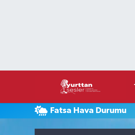
Nöbetçi Eczaneler
Hava Durumu
Namaz Vakitleri
Trafik Durumu
Süper Lig Puan Durumu ve Fikstür
Tüm Manşetler
Fatsa Hava Durumu
Son Dakika Haberleri
Haber Arşivi