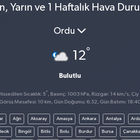
n, Yarın ve 1 Haftalık Hava Dur
Ordu
°
12
Bulutlu
°
ssedilen Sıcaklık: 5
, Basınç: 1003 hPa, Rüzgar: 14 km/s, Çiy 
Görüş Mesafesi: 10 km, Gün Doğumu: 6:32, Gün Batımı: 18:4
ar
Ağrı
Aksaray
Amasya
Ankara
Antalya
Ard
lecik
Bingöl
Bitlis
Bolu
Burdur
Bursa
Çanakka