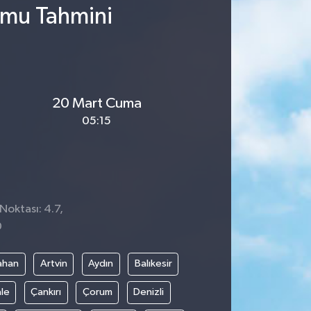
umu Tahmini
20 Mart Cuma
05:15
Noktası: 4.7,
0
ahan
Artvin
Aydın
Balıkesir
le
Çankırı
Çorum
Denizli