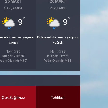
25 MART
26 MART
ÇARŞAMBA
PERŞEMBE
°
°
9
9
esel düzensiz yağmur
Bölgesel düzensiz yağmur
yağışlı
yağışlı
Nem: %90
Nem: %92
Rüzgar: 7 km/h
Rüzgar: 8 km/h
Yağış Olasılığı: %87
Yağış Olasılığı: %88
Çok Sağlıksız
Tehlikeli