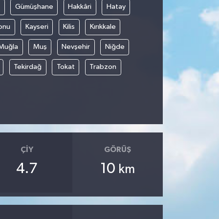
Gümüşhane
Hakkâri
Hatay
onu
Kayseri
Kilis
Kırıkkale
Muğla
Muş
Nevşehir
Niğde
Tekirdağ
Tokat
Trabzon
ÇIY
GÖRÜŞ
4.7
10
km