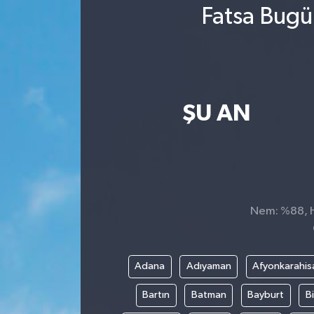
Fatsa Bugü
ŞU AN
Nem: %88, Hi
Adana
Adıyaman
Afyonkarahis
Bartın
Batman
Bayburt
Bi