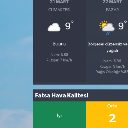
21 MART
22 MART
CUMARTESI
PAZAR
°
°
9
9
Bulutlu
Bölgesel düzensiz y
yağışlı
Nem: %88
Rüzgar: 7 km/h
Nem: %86
Rüzgar: 9 km/h
Yağış Olasılığı: %8
Fatsa Hava Kalitesi
Orta
2
İyi