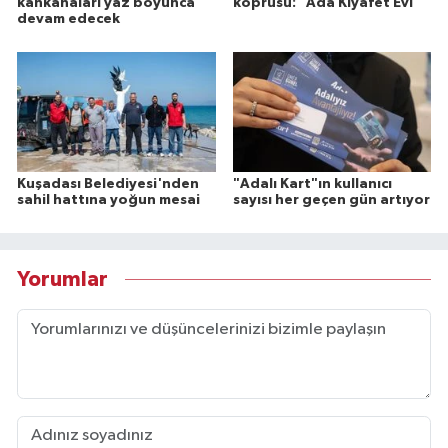
kahkahaları yaz boyunca
köprüsü: "Ada Kıyafet Evi"
devam edecek
Kuşadası Belediyesi'nden
"Adalı Kart"ın kullanıcı
sahil hattına yoğun mesai
sayısı her geçen gün artıyor
Yorumlar