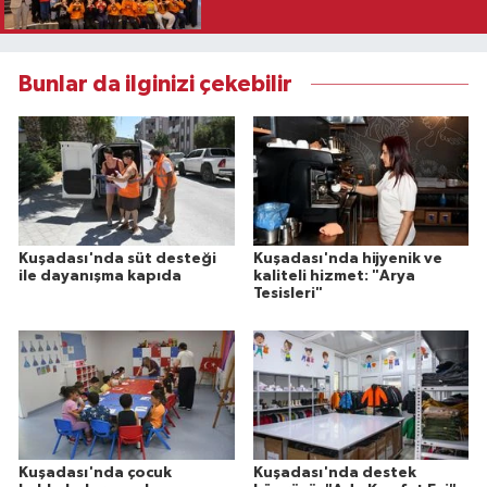
Bunlar da ilginizi çekebilir
Kuşadası'nda süt desteği
Kuşadası'nda hijyenik ve
ile dayanışma kapıda
kaliteli hizmet: "Arya
Tesisleri"
Kuşadası'nda çocuk
Kuşadası'nda destek