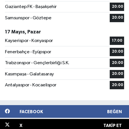
Gaziantep FK - Başakşehir
20:00
Samsunspor - Göztepe
20:00
17 Mayıs, Pazar
Kayserispor - Konyaspor
17:00
Fenerbahçe - Eyüpspor
20:00
Trabzonspor - Gençlerbirliği S.K.
20:00
Kasımpaşa - Galatasaray
20:00
Antalyaspor - Kocaelispor
20:00
FACEBOOK
BEĞEN
X
TAKIP ET