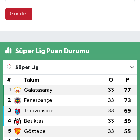
Gönder
Süper Lig Puan Durumu
Süper Lig
#
Takım
O
P
1
Galatasaray
33
77
2
Fenerbahçe
33
73
3
Trabzonspor
33
69
4
Beşiktaş
33
59
5
Göztepe
33
55