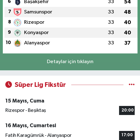
6
Başakşehir
33
54
7
Samsunspor
33
48
8
Rizespor
33
40
9
Konyaspor
33
40
10
Alanyaspor
33
37
Detaylar için tıklayın
Süper Lig Fikstür
15 Mayıs, Cuma
Rizespor - Beşiktaş
20:00
16 Mayıs, Cumartesi
Fatih Karagümrük - Alanyaspor
17:00