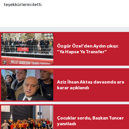
teşekkürlerini iletti.
Özgür Özel’den Aydın çıkışı:
"Ya Hapse Ya Transfer"
Aziz İhsan Aktaş davasında ara
karar açıklandı
Çocuklar sordu, Başkan Tuncer
yanıtladı