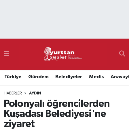
Nöbetçi Eczaneler
Hava Durumu
Namaz Vakitleri
Trafik Durumu
Türkiye
Gündem
Belediyeler
Meclis
Anasay
Süper Lig Puan Durumu ve Fikstür
HABERLER
AYDIN
Tüm Manşetler
Polonyalı öğrencilerden
Son Dakika Haberleri
Kuşadası Belediyesi'ne
ziyaret
Haber Arşivi