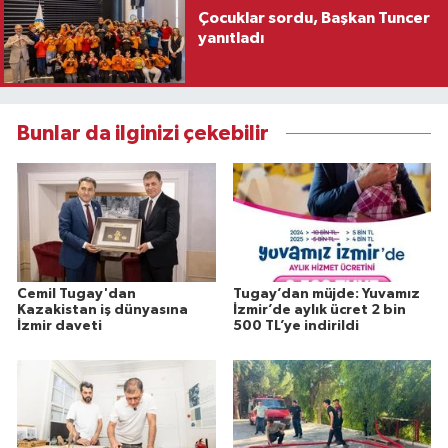
Çocuklar sordu, Başkan Tuncer
yanıtladı
Bunlar da ilginizi çekebilir
Cemil Tugay'dan
Tugay’dan müjde: Yuvamız
Kazakistan iş dünyasına
İzmir’de aylık ücret 2 bin
İzmir daveti
500 TL’ye indirildi