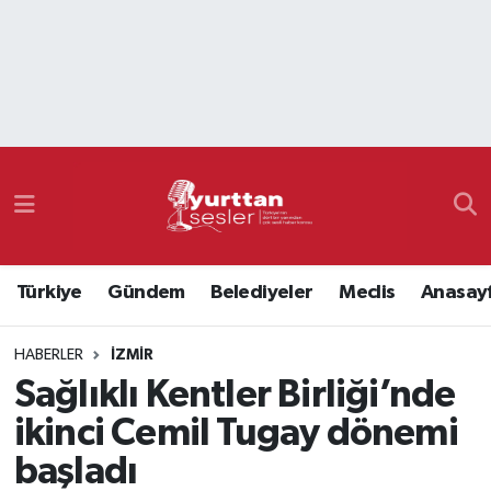
Nöbetçi Eczaneler
Hava Durumu
Namaz Vakitleri
Trafik Durumu
Türkiye
Gündem
Belediyeler
Meclis
Anasay
Süper Lig Puan Durumu ve Fikstür
HABERLER
İZMIR
Tüm Manşetler
Sağlıklı Kentler Birliği’nde
Son Dakika Haberleri
ikinci Cemil Tugay dönemi
başladı
Haber Arşivi