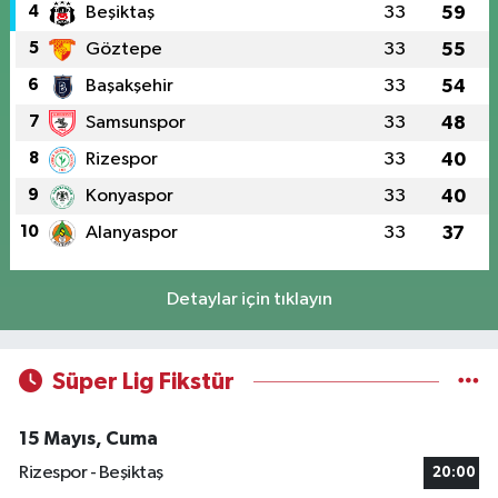
4
Beşiktaş
33
59
5
Göztepe
33
55
6
Başakşehir
33
54
7
Samsunspor
33
48
8
Rizespor
33
40
9
Konyaspor
33
40
10
Alanyaspor
33
37
Detaylar için tıklayın
Süper Lig Fikstür
15 Mayıs, Cuma
Rizespor - Beşiktaş
20:00