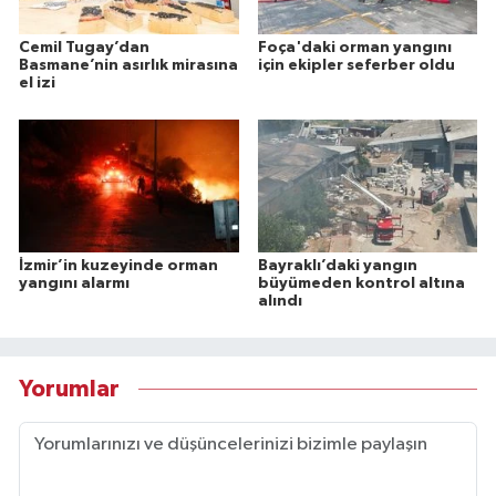
Cemil Tugay’dan
Foça'daki orman yangını
Basmane’nin asırlık mirasına
için ekipler seferber oldu
el izi
İzmir’in kuzeyinde orman
Bayraklı’daki yangın
yangını alarmı
büyümeden kontrol altına
alındı
Yorumlar