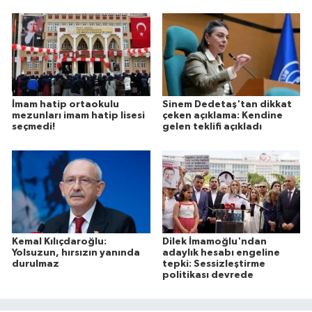
İmam hatip ortaokulu
Sinem Dedetaş'tan dikkat
mezunları imam hatip lisesi
çeken açıklama: Kendine
seçmedi!
gelen teklifi açıkladı
Kemal Kılıçdaroğlu:
Dilek İmamoğlu'ndan
Yolsuzun, hırsızın yanında
adaylık hesabı engeline
durulmaz
tepki: Sessizleştirme
politikası devrede