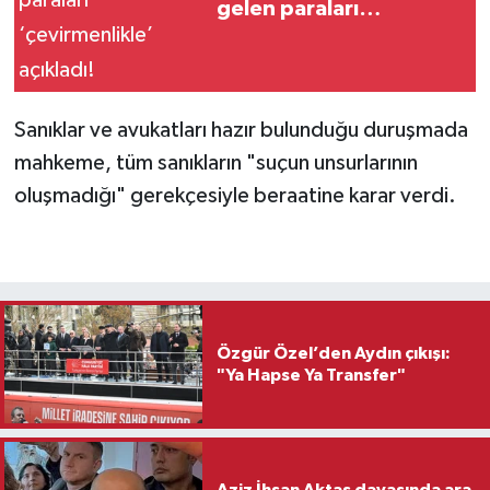
gelen paraları
‘çevirmenlikle’ açıkladı!
Sanıklar ve avukatları hazır bulunduğu duruşmada
mahkeme, tüm sanıkların "suçun unsurlarının
oluşmadığı" gerekçesiyle beraatine karar verdi.
Özgür Özel’den Aydın çıkışı:
"Ya Hapse Ya Transfer"