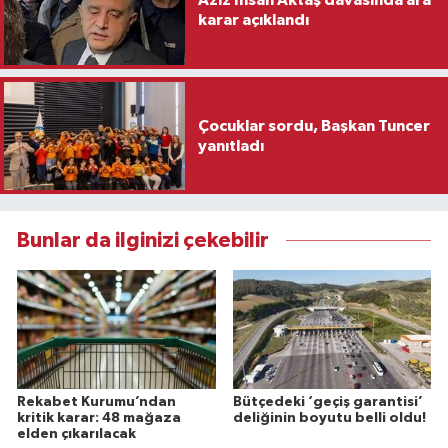
Aziz İhsan Aktaş davasında ara
karar açıklandı
Çocuklar sordu, Başkan Tuncer
yanıtladı
Bunlar da ilginizi çekebilir
Rekabet Kurumu’ndan
Bütçedeki ‘geçiş garantisi’
kritik karar: 48 mağaza
deliğinin boyutu belli oldu!
elden çıkarılacak