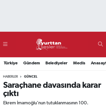
Nöbetçi Eczaneler
Hava Durumu
Namaz Vakitleri
Trafik Durumu
Türkiye
Gündem
Belediyeler
Meclis
Anasay
Süper Lig Puan Durumu ve Fikstür
HABERLER
GÜNCEL
Tüm Manşetler
Saraçhane davasında karar
Son Dakika Haberleri
çıktı
Haber Arşivi
Ekrem İmamoğlu'nun tutuklanmasının 100.