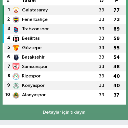
#
Takım
O
P
1
Galatasaray
33
77
2
Fenerbahçe
33
73
3
Trabzonspor
33
69
4
Beşiktaş
33
59
5
Göztepe
33
55
6
Başakşehir
33
54
7
Samsunspor
33
48
8
Rizespor
33
40
9
Konyaspor
33
40
10
Alanyaspor
33
37
Detaylar için tıklayın