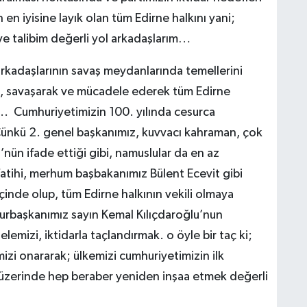
en iyisine layık olan tüm Edirne halkını yani;
ve talibim değerli yol arkadaşlarım…
arkadaşlarının savaş meydanlarında temellerini
ek, savaşarak ve mücadele ederek tüm Edirne
.. Cumhuriyetimizin 100. yılında cesurca
nkü 2. genel başkanımız, kuvvacı kahraman, çok
’nün ifade ettiği gibi, namuslular da en az
 fatihi, merhum başbakanımız Bülent Ecevit gibi
inde olup, tüm Edirne halkının vekili olmaya
hurbaşkanımız sayın Kemal Kılıçdaroğlu’nun
lemizi, iktidarla taçlandırmak. o öyle bir taç ki;
mizi onararak; ülkemizi cumhuriyetimizin ilk
r üzerinde hep beraber yeniden inşaa etmek değerli