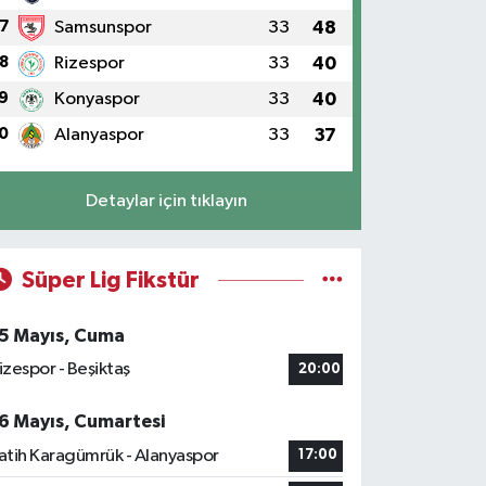
7
Samsunspor
33
48
8
Rizespor
33
40
9
Konyaspor
33
40
0
Alanyaspor
33
37
Detaylar için tıklayın
Süper Lig Fikstür
5 Mayıs, Cuma
izespor - Beşiktaş
20:00
6 Mayıs, Cumartesi
atih Karagümrük - Alanyaspor
17:00