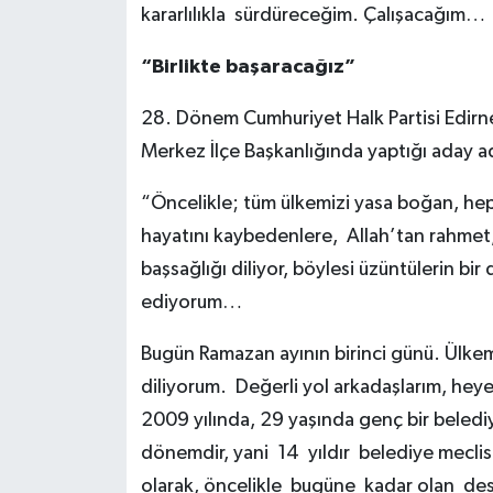
kararlılıkla sürdüreceğim. Çalışacağım…
“Birlikte başaracağız”
28. Dönem Cumhuriyet Halk Partisi Edirne
Merkez İlçe Başkanlığında yaptığı aday a
“Öncelikle; tüm ülkemizi yasa boğan, hep
hayatını kaybedenlere, Allah’tan rahmet, ya
başsağlığı diliyor, böylesi üzüntülerin b
ediyorum…
Bugün Ramazan ayının birinci günü. Ülkemiz
diliyorum. Değerli yol arkadaşlarım, hey
2009 yılında, 29 yaşında genç bir beledi
dönemdir, yani 14 yıldır belediye meclis 
olarak, öncelikle bugüne kadar olan des