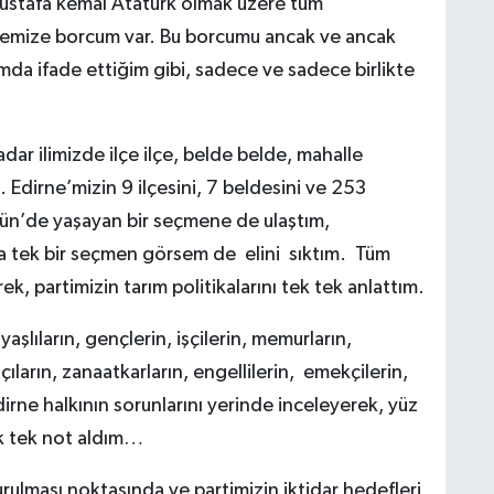
ustafa kemal Atatürk olmak üzere tüm
ademize borcum var. Bu borcumu ancak ve ancak
ğımda ifade ettiğim gibi, sadece ve sadece birlikte
ar ilimizde ilçe ilçe, belde belde, mahalle
 Edirne’mizin 9 ilçesini, 7 beldesini ve 253
yün’de yaşayan bir seçmene de ulaştım,
a tek bir seçmen görsem de elini sıktım. Tüm
ek, partimizin tarım politikalarını tek tek anlattım.
yaşlıların, gençlerin, işçilerin, memurların,
çıların, zanaatkarların, engellilerin, emekçilerin,
Edirne halkının sorunlarını yerinde inceleyerek, yüz
ek tek not aldım…
ulması noktasında ve partimizin iktidar hedefleri