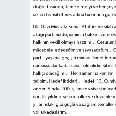
doğrultusunda; tüm Edirne’yi ve her şeyin 
sizleri temsil etmek adına bu onurlu göre
Ulu Gazi Mustafa Kemal Atatürk ve silah 
attığı partimizde, ismimin hakkını verer
halkının vekili olmaya hazırım… Cesurum!
mücadele edeceğim ve savaşacağım.. Çü
partili yaşama geçişin mimarı, İsmet İnönü
namussuzlar kadar cesur olmalıdır. Kıbrıs
halkçı olacağım… Her zaman halkımızın iç
talibim. Hedef iktidar!.. Hedef; 13. Cum
önderliğinde, 100. yılımızda siyasi mücade
son 21 yıldır örselenen ilke ve devrimleri
yıllarındaki gibi güçlü ve sağlam temelle
yol arkadaşlarım…