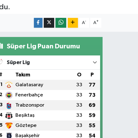
rdu.
-
+
A
A
Süper Lig Puan Durumu
Süper Lig
#
Takım
O
P
1
Galatasaray
33
77
2
Fenerbahçe
33
73
3
Trabzonspor
33
69
4
Beşiktaş
33
59
5
Göztepe
33
55
6
Başakşehir
33
54