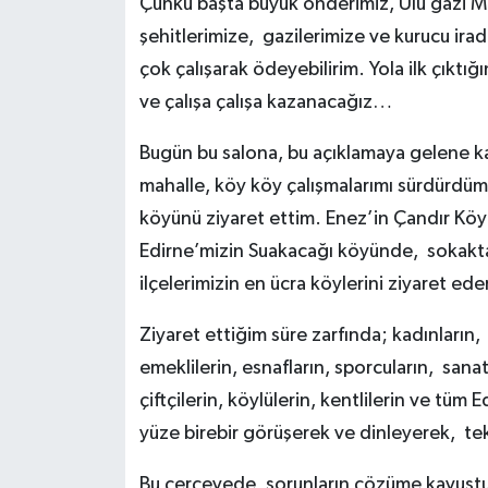
Çünkü başta büyük önderimiz, Ulu gazi M
şehitlerimize, gazilerimize ve kurucu ir
çok çalışarak ödeyebilirim. Yola ilk çıktı
ve çalışa çalışa kazanacağız…
Bugün bu salona, bu açıklamaya gelene kad
mahalle, köy köy çalışmalarımı sürdürdüm.
köyünü ziyaret ettim. Enez’in Çandır Kö
Edirne’mizin Suakacağı köyünde, sokakt
ilçelerimizin en ücra köylerini ziyaret eder
Ziyaret ettiğim süre zarfında; kadınların, 
emeklilerin, esnafların, sporcuların, sanat
çiftçilerin, köylülerin, kentlilerin ve tüm 
yüze birebir görüşerek ve dinleyerek, t
Bu çerçevede, sorunların çözüme kavuştur