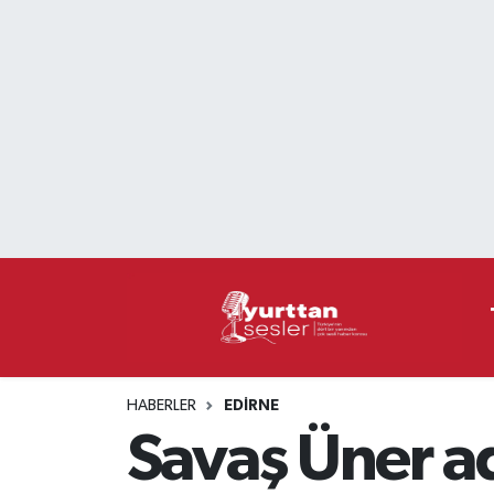
Nöbetçi Eczaneler
Hava Durumu
Namaz Vakitleri
Trafik Durumu
Süper Lig Puan Durumu ve Fikstür
Tüm Manşetler
HABERLER
EDIRNE
Son Dakika Haberleri
Savaş Üner ad
Haber Arşivi