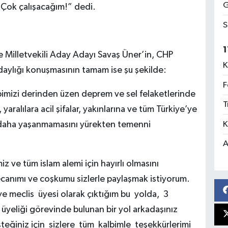
G
 Çok çalışacağım!” dedi.
S
1
 Milletvekili Aday Adayı Savaş Üner’in, CHP
K
daylığı konuşmasının tamam ise şu şekilde:
F
imizi derinden üzen deprem ve sel felaketlerinde
T
ralılara acil şifalar, yakınlarına ve tüm Türkiye’ye
K
ir daha yaşanmamasını yürekten temenni
A
 ve tüm islam alemi için hayırlı olmasını
ecanımı ve coşkumu sizlerle paylaşmak istiyorum.
ye meclis üyesi olarak çıktığım bu yolda, 3
üyeliği görevinde bulunan bir yol arkadaşınız
teğiniz için sizlere tüm kalbimle teşekkürlerimi