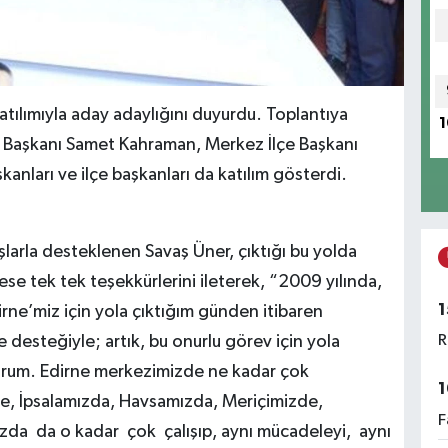
atılımıyla aday adaylığını duyurdu. Toplantıya
1
l Başkanı Samet Kahraman, Merkez İlçe Başkanı
kanları ve ilçe başkanları da katılım gösterdi.
kışlarla desteklenen Savaş Üner, çıktığı bu yolda
e tek tek teşekkürlerini ileterek, “2009 yılında,
1
irne’miz için yola çıktığım günden itibaren
R
e desteğiyle; artık, bu onurlu görev için yola
rum. Edirne merkezimizde ne kadar çok
1
e, İpsalamızda, Havsamızda, Meriçimizde,
F
da da o kadar çok çalışıp, aynı mücadeleyi, aynı