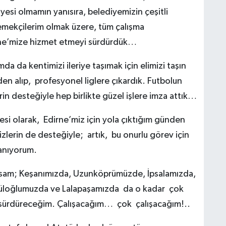
esi olmamın yanısıra, belediyemizin çeşitli
emekçilerim olmak üzere, tüm çalışma
irne’mize hizmet etmeyi sürdürdük…
da da kentimizi ileriye taşımak için elimizi taşın
 alıp, profesyonel liglere çıkardık. Futbolun
rin desteğiyle hep birlikte güzel işlere imza attık…
esi olarak, Edirne’miz için yola çıktığım günden
izlerin de desteğiyle; artık, bu onurlu görev için
anıyorum.
ırsam; Keşanımızda, Uzunköprümüzde, İpsalamızda,
Süloğlumuzda ve Lalapaşamızda da o kadar çok
kla sürdüreceğim. Çalışacağım… çok çalışacağım!..