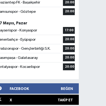
aziantep FK - Başakşehir
20:00
amsunspor - Göztepe
20:00
7 Mayıs, Pazar
ayserispor - Konyaspor
17:00
enerbahçe - Eyüpspor
20:00
rabzonspor - Gençlerbirliği S.K.
20:00
asımpaşa - Galatasaray
20:00
ntalyaspor - Kocaelispor
20:00
FACEBOOK
BEĞEN
X
TAKIP ET