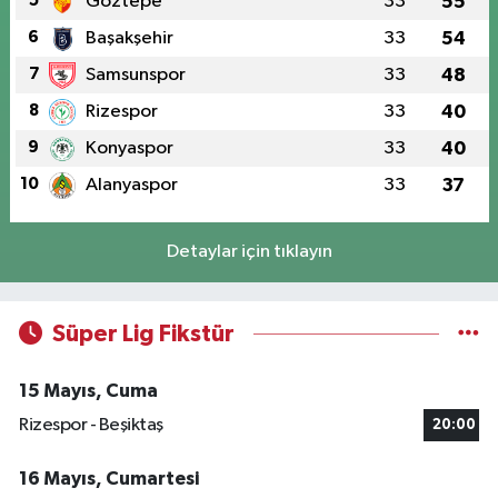
5
Göztepe
33
55
6
Başakşehir
33
54
7
Samsunspor
33
48
8
Rizespor
33
40
9
Konyaspor
33
40
10
Alanyaspor
33
37
Detaylar için tıklayın
Süper Lig Fikstür
15 Mayıs, Cuma
Rizespor - Beşiktaş
20:00
16 Mayıs, Cumartesi