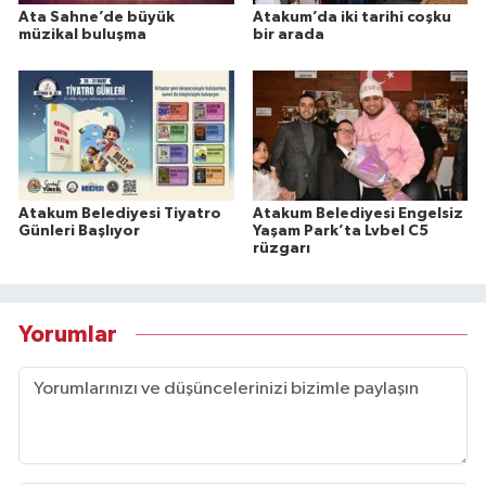
Ata Sahne’de büyük
Atakum’da iki tarihi coşku
müzikal buluşma
bir arada
Atakum Belediyesi Tiyatro
Atakum Belediyesi Engelsiz
Günleri Başlıyor
Yaşam Park’ta Lvbel C5
rüzgarı
Yorumlar