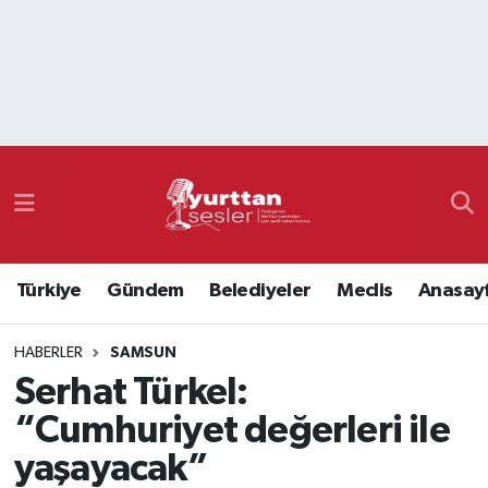
Nöbetçi Eczaneler
Hava Durumu
Namaz Vakitleri
Trafik Durumu
Türkiye
Gündem
Belediyeler
Meclis
Anasay
Süper Lig Puan Durumu ve Fikstür
HABERLER
SAMSUN
Tüm Manşetler
Serhat Türkel:
Son Dakika Haberleri
“Cumhuriyet değerleri ile
yaşayacak”
Haber Arşivi