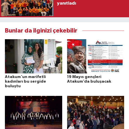
yanıtladı
Bunlar da ilginizi çekebilir
Atakum'un marifetli
19 Mayıs gençleri
kadınları bu sergide
Atakum’da buluşacak
buluştu