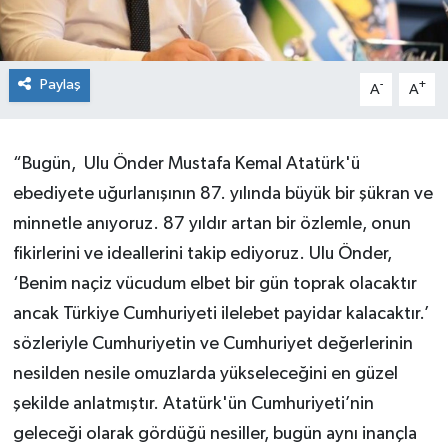
Paylaş
-
+
A
A
“Bugün, Ulu Önder Mustafa Kemal Atatürk'ü
ebediyete uğurlanışının 87. yılında büyük bir şükran ve
minnetle anıyoruz. 87 yıldır artan bir özlemle, onun
fikirlerini ve ideallerini takip ediyoruz. Ulu Önder,
‘Benim naçiz vücudum elbet bir gün toprak olacaktır
ancak Türkiye Cumhuriyeti ilelebet payidar kalacaktır.’
sözleriyle Cumhuriyetin ve Cumhuriyet değerlerinin
nesilden nesile omuzlarda yükseleceğini en güzel
şekilde anlatmıştır. Atatürk'ün Cumhuriyeti’nin
geleceği olarak gördüğü nesiller, bugün aynı inançla