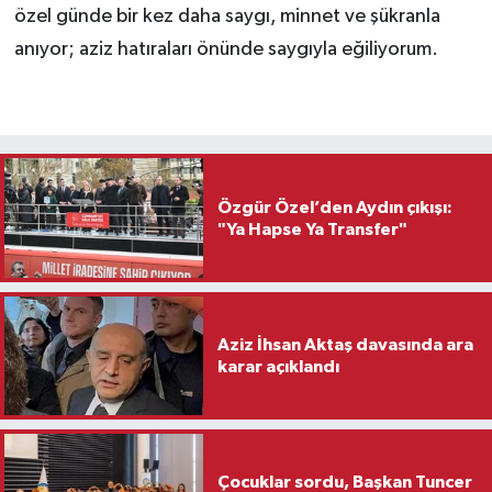
özel günde bir kez daha saygı, minnet ve şükranla
anıyor; aziz hatıraları önünde saygıyla eğiliyorum.
Özgür Özel’den Aydın çıkışı:
"Ya Hapse Ya Transfer"
Aziz İhsan Aktaş davasında ara
karar açıklandı
Çocuklar sordu, Başkan Tuncer