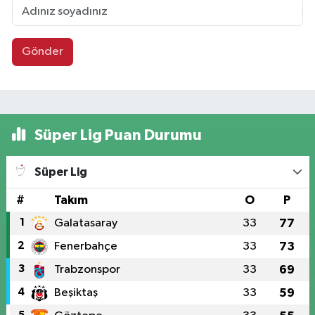
Gönder
Süper Lig Puan Durumu
Süper Lig
#
Takım
O
P
1
Galatasaray
33
77
2
Fenerbahçe
33
73
3
Trabzonspor
33
69
4
Beşiktaş
33
59