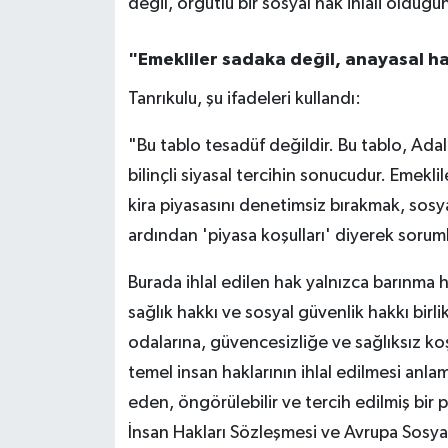
değil, örgütlü bir sosyal hak ihlali oldu
"Emekliler sadaka değil, anayasal hak
Tanrıkulu, şu ifadeleri kullandı:
"Bu tablo tesadüf değildir. Bu tablo, Adal
bilinçli siyasal tercihin sonucudur. Emekli
kira piyasasını denetimsiz bırakmak, sosya
ardından 'piyasa koşulları' diyerek soru
Burada ihlal edilen hak yalnızca barınma 
sağlık hakkı ve sosyal güvenlik hakkı birl
odalarına, güvencesizliğe ve sağlıksız koş
temel insan haklarının ihlal edilmesi anlam
eden, öngörülebilir ve tercih edilmiş bir p
İnsan Hakları Sözleşmesi ve Avrupa Sosyal 