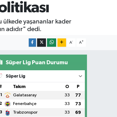
litikası
 Bu ülkede yaşananlar kader
ın adıdır" dedi.
-
+
A
A
Süper Lig Puan Durumu
Süper Lig
#
Takım
O
P
1
Galatasaray
33
77
2
Fenerbahçe
33
73
3
Trabzonspor
33
69