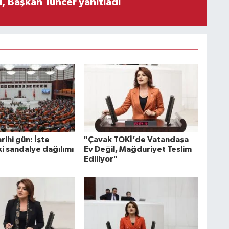
, Başkan Tuncer yanıtladı
ihi gün: İşte
"Çavak TOKİ’de Vatandaşa
i sandalye dağılımı
Ev Değil, Mağduriyet Teslim
Ediliyor"