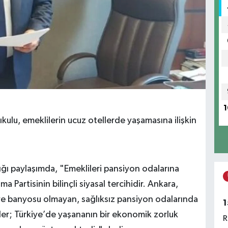
1
ulu, emeklilerin ucuz otellerde yaşamasına ilişkin
ğı paylaşımda, "Emeklileri pansiyon odalarına
artisinin bilinçli siyasal tercihidir. Ankara,
i ve banyosu olmayan, sağlıksız pansiyon odalarında
1
ler; Türkiye’de yaşananın bir ekonomik zorluk
R