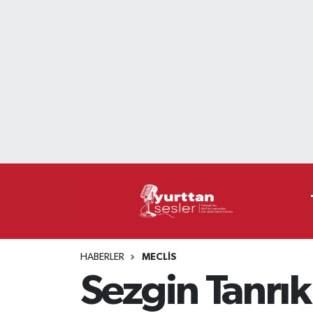
Nöbetçi Eczaneler
Hava Durumu
Namaz Vakitleri
Trafik Durumu
Süper Lig Puan Durumu ve Fikstür
Tüm Manşetler
HABERLER
MECLIS
Son Dakika Haberleri
Sezgin Tanrık
Haber Arşivi