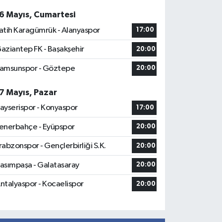
6 Mayıs, Cumartesi
atih Karagümrük - Alanyaspor
17:00
aziantep FK - Başakşehir
20:00
amsunspor - Göztepe
20:00
7 Mayıs, Pazar
ayserispor - Konyaspor
17:00
enerbahçe - Eyüpspor
20:00
rabzonspor - Gençlerbirliği S.K.
20:00
asımpaşa - Galatasaray
20:00
ntalyaspor - Kocaelispor
20:00