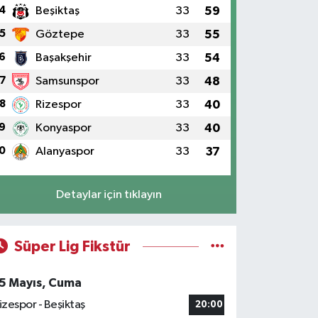
4
Beşiktaş
33
59
5
Göztepe
33
55
6
Başakşehir
33
54
7
Samsunspor
33
48
8
Rizespor
33
40
9
Konyaspor
33
40
0
Alanyaspor
33
37
Detaylar için tıklayın
Süper Lig Fikstür
5 Mayıs, Cuma
izespor - Beşiktaş
20:00