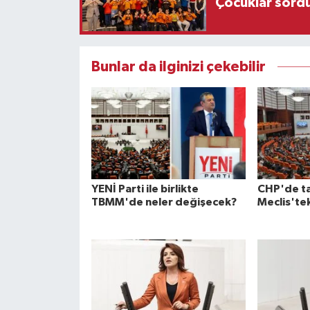
Çocuklar sordu
Bunlar da ilginizi çekebilir
YENİ Parti ile birlikte
CHP'de tar
TBMM'de neler değişecek?
Meclis'tek