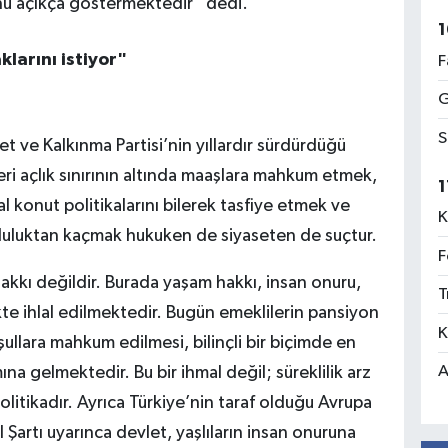
ğunu açıkça göstermektedir" dedi.
1
larını istiyor"
F
G
S
et ve Kalkınma Partisi’nin yıllardır sürdürdüğü
leri açlık sınırının altında maaşlara mahkum etmek,
1
l konut politikalarını bilerek tasfiye etmek ve
K
mluluktan kaçmak hukuken de siyaseten de suçtur.
F
hakkı değildir. Burada yaşam hakkı, insan onuru,
T
ikte ihlal edilmektedir. Bugün emeklilerin pansiyon
K
ullara mahkum edilmesi, bilinçli bir biçimde en
A
ına gelmektedir. Bu bir ihmal değil; süreklilik arz
olitikadır. Ayrıca Türkiye’nin taraf olduğu Avrupa
Şartı uyarınca devlet, yaşlıların insan onuruna