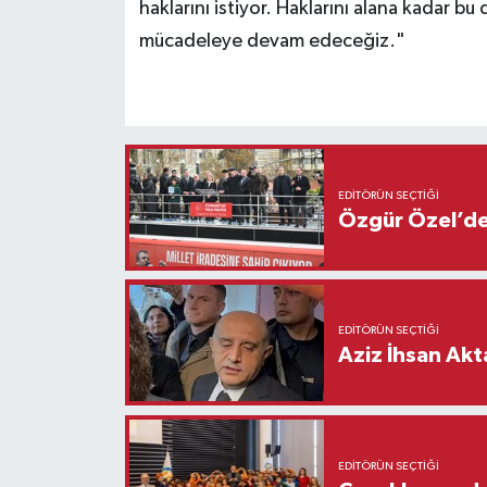
haklarını istiyor. Haklarını alana kadar bu 
mücadeleye devam edeceğiz."
EDITÖRÜN SEÇTIĞI
Özgür Özel’den
EDITÖRÜN SEÇTIĞI
Aziz İhsan Akt
EDITÖRÜN SEÇTIĞI