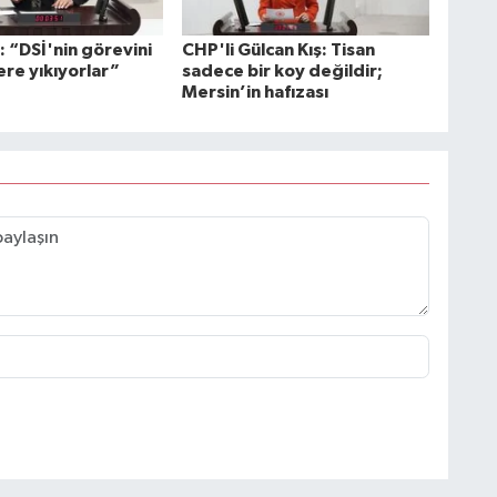
: “DSİ'nin görevini
CHP'li Gülcan Kış: Tisan
ere yıkıyorlar”
sadece bir koy değildir;
Mersin’in hafızası