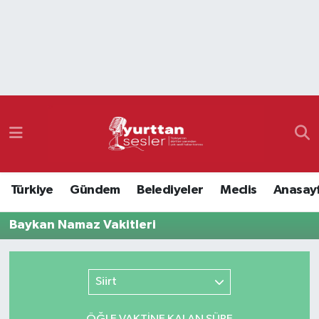
Nöbetçi Eczaneler
Hava Durumu
Namaz Vakitleri
Trafik Durumu
Türkiye
Gündem
Belediyeler
Meclis
Anasay
Süper Lig Puan Durumu ve Fikstür
Baykan Namaz Vakitleri
Tüm Manşetler
Son Dakika Haberleri
Siirt
Haber Arşivi