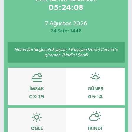
ÖĞLE VAKTİNE KALAN SÜRE
05:24:08
7 Ağustos 2026
24 Safer 1448
Nemmâm (koğuculuk yapan, laf taşıyan kimse) Cennet’e
giremez. (Hadis-i Şerif)
İMSAK
GÜNEŞ
03:39
05:14
ÖĞLE
İKINDI