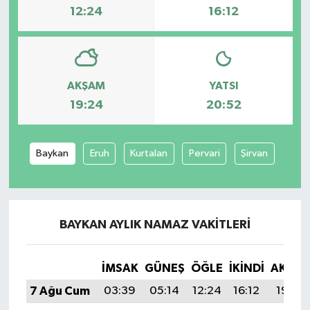
12:24
16:12
AKŞAM
YATSI
19:24
20:52
Baykan
Eruh
Kurtalan
Pervari
Şirvan
BAYKAN AYLIK NAMAZ VAKITLERI
İMSAK
GÜNEŞ
ÖĞLE
İKINDI
AKŞA
7 Ağu Cum
03:39
05:14
12:24
16:12
19:24