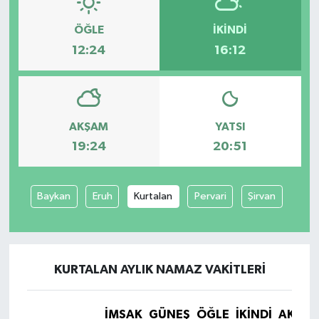
ÖĞLE
İKINDI
12:24
16:12
AKŞAM
YATSI
19:24
20:51
Baykan
Eruh
Kurtalan
Pervari
Şirvan
KURTALAN AYLIK NAMAZ VAKITLERI
İMSAK
GÜNEŞ
ÖĞLE
İKINDI
AKŞA