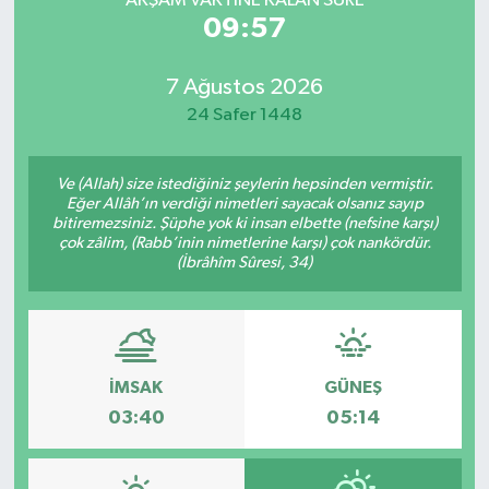
AKŞAM VAKTİNE KALAN SÜRE
09:57
7 Ağustos 2026
24 Safer 1448
Ve (Allah) size istediğiniz şeylerin hepsinden vermiştir.
Eğer Allâh’ın verdiği nimetleri sayacak olsanız sayıp
bitiremezsiniz. Şüphe yok ki insan elbette (nefsine karşı)
çok zâlim, (Rabb’inin nimetlerine karşı) çok nankördür.
(İbrâhîm Sûresi, 34)
İMSAK
GÜNEŞ
03:40
05:14