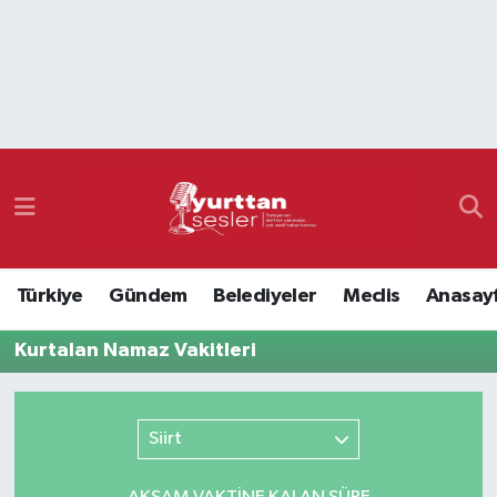
Nöbetçi Eczaneler
Hava Durumu
Namaz Vakitleri
Trafik Durumu
Türkiye
Gündem
Belediyeler
Meclis
Anasay
Süper Lig Puan Durumu ve Fikstür
Kurtalan Namaz Vakitleri
Tüm Manşetler
Son Dakika Haberleri
Siirt
Haber Arşivi