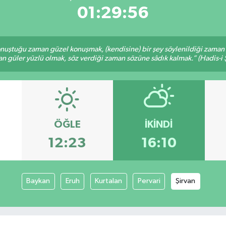
01:29:56
nuştuğu zaman güzel konuşmak, (kendisine) bir şey söylenildiği zaman g
n güler yüzlü olmak, söz verdiği zaman sözüne sâdık kalmak.” (Hadis-i Ş
ÖĞLE
İKINDI
12:23
16:10
Baykan
Eruh
Kurtalan
Pervari
Şirvan