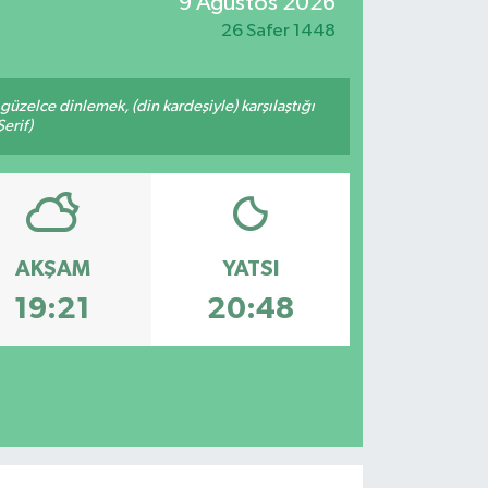
9 Ağustos 2026
26 Safer 1448
üzelce dinlemek, (din kardeşiyle) karşılaştığı
erif)
AKŞAM
YATSI
19:21
20:48