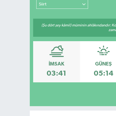
Siirt
(Şu dört şey kâmil) müminin ahlâkındandır: Ko
zama
İMSAK
GÜNEŞ
03:41
05:14