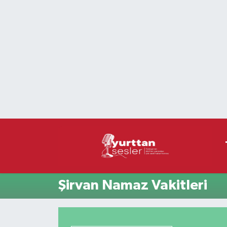
Nöbetçi Eczaneler
Hava Durumu
Namaz Vakitleri
Trafik Durumu
Süper Lig Puan Durumu ve Fikstür
Tüm Manşetler
Şirvan Namaz Vakitleri
Son Dakika Haberleri
Haber Arşivi