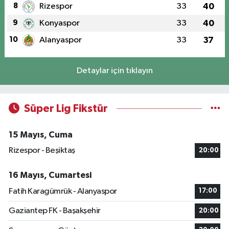
8
Rizespor
33
40
9
Konyaspor
33
40
10
Alanyaspor
33
37
Detaylar için tıklayın
Süper Lig Fikstür
15 Mayıs, Cuma
Rizespor - Beşiktaş
20:00
16 Mayıs, Cumartesi
Fatih Karagümrük - Alanyaspor
17:00
Gaziantep FK - Başakşehir
20:00