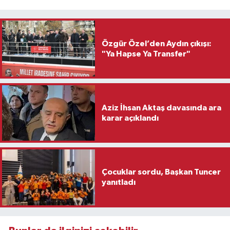
Özgür Özel’den Aydın çıkışı:
"Ya Hapse Ya Transfer"
Aziz İhsan Aktaş davasında ara
karar açıklandı
Çocuklar sordu, Başkan Tuncer
yanıtladı