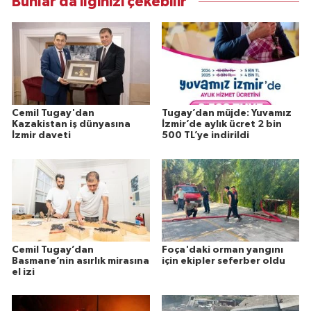
Bunlar da ilginizi çekebilir
Cemil Tugay'dan
Tugay’dan müjde: Yuvamız
Kazakistan iş dünyasına
İzmir’de aylık ücret 2 bin
İzmir daveti
500 TL’ye indirildi
Cemil Tugay’dan
Foça'daki orman yangını
Basmane’nin asırlık mirasına
için ekipler seferber oldu
el izi