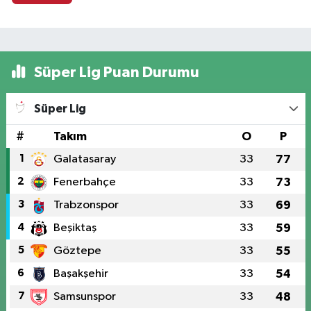
Süper Lig Puan Durumu
Süper Lig
#
Takım
O
P
1
Galatasaray
33
77
2
Fenerbahçe
33
73
3
Trabzonspor
33
69
4
Beşiktaş
33
59
5
Göztepe
33
55
6
Başakşehir
33
54
7
Samsunspor
33
48