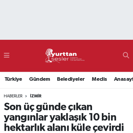
Nöbetçi Eczaneler
Hava Durumu
Namaz Vakitleri
Trafik Durumu
Türkiye
Gündem
Belediyeler
Meclis
Anasay
Süper Lig Puan Durumu ve Fikstür
HABERLER
İZMIR
Tüm Manşetler
Son üç günde çıkan
Son Dakika Haberleri
yangınlar yaklaşık 10 bin
hektarlık alanı küle çevirdi
Haber Arşivi