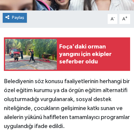
Paylaş
-
+
A
A
Foça'daki orman
yangını için ekipler
seferber oldu
Belediyenin söz konusu faaliyetlerinin herhangi bir
özel eğitim kurumu ya da örgün eğitim alternatifi
oluşturmadığı vurgulanarak, sosyal destek
niteliğinde, çocukların gelişimine katkı sunan ve
ailelerin yükünü hafifleten tamamlayıcı programlar
uygulandığı ifade edildi.