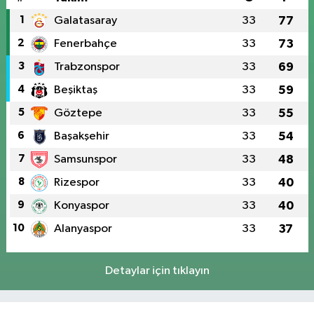
1
Galatasaray
33
77
2
Fenerbahçe
33
73
3
Trabzonspor
33
69
4
Beşiktaş
33
59
5
Göztepe
33
55
6
Başakşehir
33
54
7
Samsunspor
33
48
8
Rizespor
33
40
9
Konyaspor
33
40
10
Alanyaspor
33
37
Detaylar için tıklayın