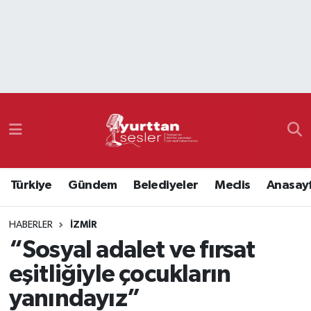
Nöbetçi Eczaneler
Hava Durumu
Namaz Vakitleri
Trafik Durumu
Türkiye
Gündem
Belediyeler
Meclis
Anasay
Süper Lig Puan Durumu ve Fikstür
HABERLER
İZMIR
Tüm Manşetler
“Sosyal adalet ve fırsat
Son Dakika Haberleri
eşitliğiyle çocukların
yanındayız”
Haber Arşivi