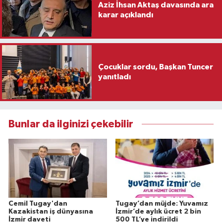
Aziz İhsan Aktaş davasında ara
karar açıklandı
Çocuklar sordu, Başkan Tuncer
yanıtladı
Bunlar da ilginizi çekebilir
Cemil Tugay'dan
Tugay’dan müjde: Yuvamız
Kazakistan iş dünyasına
İzmir’de aylık ücret 2 bin
İzmir daveti
500 TL’ye indirildi