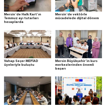
Mersin'de Halk Kart’ın
Mersin'de vektörle
Temmuz ayı tutarları
mücadelede dijital dönem
hesaplarda
Vahap Seçer MEPİAD
Mersin Büyükşehir'in kurs
üyeleriyle buluştu
merkezlerinden önemli
başarı