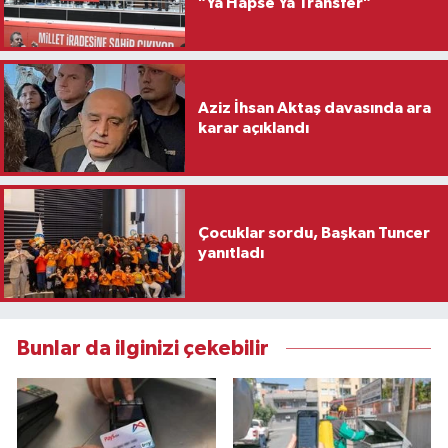
"Ya Hapse Ya Transfer"
Aziz İhsan Aktaş davasında ara
karar açıklandı
Çocuklar sordu, Başkan Tuncer
yanıtladı
Bunlar da ilginizi çekebilir