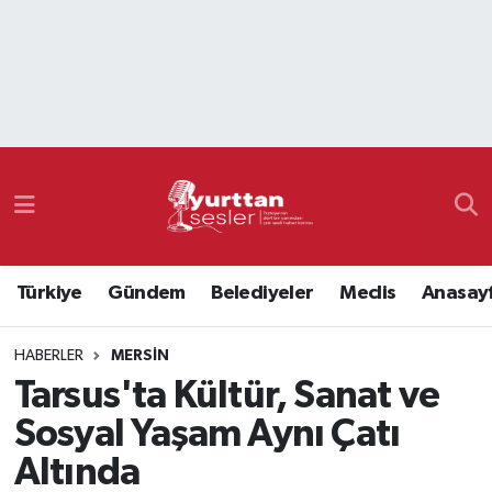
Nöbetçi Eczaneler
Hava Durumu
Namaz Vakitleri
Trafik Durumu
Türkiye
Gündem
Belediyeler
Meclis
Anasay
Süper Lig Puan Durumu ve Fikstür
HABERLER
MERSIN
Tüm Manşetler
Tarsus'ta Kültür, Sanat ve
Son Dakika Haberleri
Sosyal Yaşam Aynı Çatı
Altında
Haber Arşivi