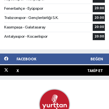
Fenerbahçe - Eyüpspor
20:00
Trabzonspor - Gençlerbirliği S.K.
20:00
Kasımpaşa - Galatasaray
20:00
Antalyaspor - Kocaelispor
20:00
FACEBOOK
BEĞEN
X
TAKIP ET