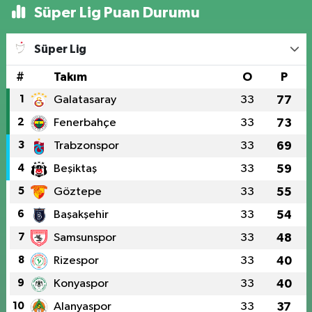
Süper Lig Puan Durumu
Süper Lig
#
Takım
O
P
1
Galatasaray
33
77
2
Fenerbahçe
33
73
3
Trabzonspor
33
69
4
Beşiktaş
33
59
5
Göztepe
33
55
6
Başakşehir
33
54
7
Samsunspor
33
48
8
Rizespor
33
40
9
Konyaspor
33
40
10
Alanyaspor
33
37