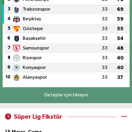
3
Trabzonspor
33
69
4
Beşiktaş
33
59
5
Göztepe
33
55
6
Başakşehir
33
54
7
Samsunspor
33
48
8
Rizespor
33
40
9
Konyaspor
33
40
10
Alanyaspor
33
37
Detaylar için tıklayın
Süper Lig Fikstür
15 Mayıs, Cuma