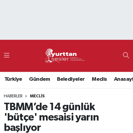
Nöbetçi Eczaneler
Hava Durumu
Namaz Vakitleri
Trafik Durumu
Türkiye
Gündem
Belediyeler
Meclis
Anasay
Süper Lig Puan Durumu ve Fikstür
HABERLER
MECLIS
Tüm Manşetler
TBMM’de 14 günlük
Son Dakika Haberleri
'bütçe' mesaisi yarın
başlıyor
Haber Arşivi