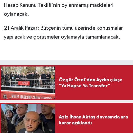
Hesap Kanunu Teklifi'nin oylanmamış maddeleri
oylanacak.
21 Aralık Pazar: Bütçenin tümü üzerinde konuşmalar
yapılacak ve görüşmeler oylamayla tamamlanacak.
Özgür Özel’den Aydın çıkışı:
"Ya Hapse Ya Transfer"
Aziz İhsan Aktaş davasında ara
karar açıklandı