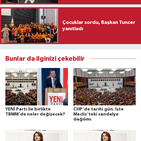
Çocuklar sordu, Başkan Tuncer
yanıtladı
Bunlar da ilginizi çekebilir
YENİ Parti ile birlikte
CHP'de tarihi gün: İşte
TBMM'de neler değişecek?
Meclis'teki sandalye
dağılımı