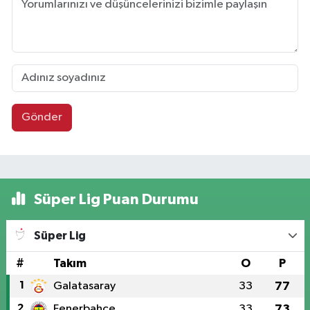
Gönder
Süper Lig Puan Durumu
Süper Lig
#
Takım
O
P
1
Galatasaray
33
77
2
Fenerbahçe
33
73