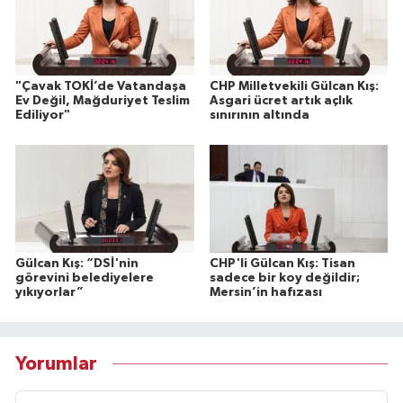
"Çavak TOKİ’de Vatandaşa
CHP Milletvekili Gülcan Kış:
Ev Değil, Mağduriyet Teslim
Asgari ücret artık açlık
Ediliyor"
sınırının altında
Gülcan Kış: “DSİ'nin
CHP'li Gülcan Kış: Tisan
görevini belediyelere
sadece bir koy değildir;
yıkıyorlar”
Mersin’in hafızası
Yorumlar