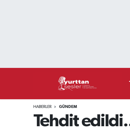
Nöbetçi Eczaneler
Hava Durumu
Namaz Vakitleri
Trafik Durumu
Süper Lig Puan Durumu ve Fikstür
Tüm Manşetler
HABERLER
GÜNDEM
Son Dakika Haberleri
Tehdit edildi.
Haber Arşivi