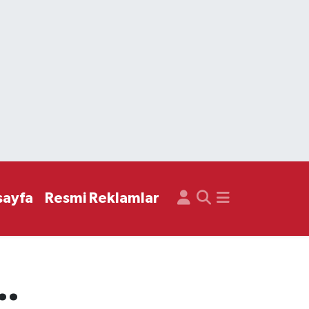
sayfa
Resmi Reklamlar
..