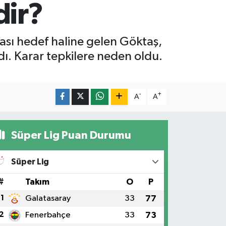
dir?
rası hedef haline gelen Göktaş,
dı. Karar tepkilere neden oldu.
-
+
A
A
Süper Lig Puan Durumu
Süper Lig
#
Takım
O
P
1
Galatasaray
33
77
2
Fenerbahçe
33
73