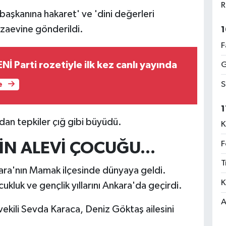
R
şkanına hakaret' ve 'dini değerleri
ezaevine gönderildi.
1
F
İ Parti rozetiyle ilk kez canlı yayında
G
S
e
1
an tepkiler çığ gibi büyüdü.
K
F
İN ALEVİ ÇOCUĞU...
T
ara'nın Mamak ilçesinde dünyaya geldi.
K
kluk ve gençlik yıllarını Ankara'da geçirdi.
A
ekili Sevda Karaca, Deniz Göktaş ailesini