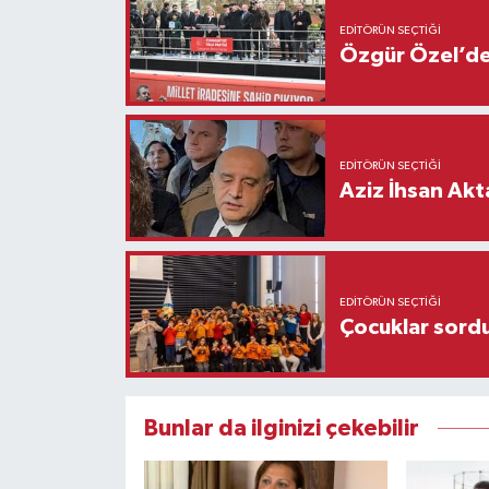
EDITÖRÜN SEÇTIĞI
Özgür Özel’den
EDITÖRÜN SEÇTIĞI
Aziz İhsan Akt
EDITÖRÜN SEÇTIĞI
Çocuklar sordu
Bunlar da ilginizi çekebilir