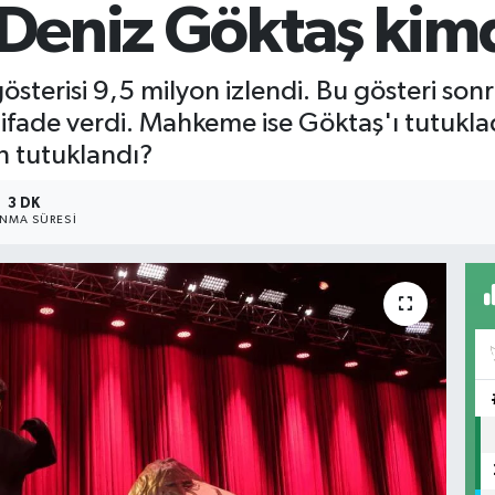
 Deniz Göktaş kim
sterisi 9,5 milyon izlendi. Bu gösteri son
ifade verdi. Mahkeme ise Göktaş'ı tutukla
n tutuklandı?
3 DK
NMA SÜRESI