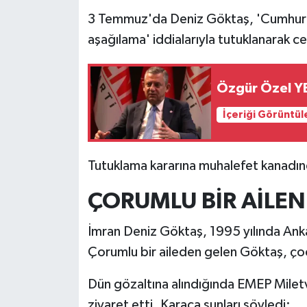
3 Temmuz'da Deniz Göktaş, 'Cumhurba
aşağılama' iddialarıyla tutuklanarak c
Özgür Özel YEN
İçeriği Görüntül
Tutuklama kararına muhalefet kanadınd
ÇORUMLU BİR AİLEN
İmran Deniz Göktaş, 1995 yılında Ank
Çorumlu bir aileden gelen Göktaş, çocu
Dün gözaltına alındığında EMEP Miletv
ziyaret etti. Karaca şunları söyledi: