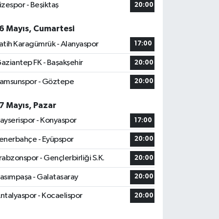
izespor - Beşiktaş
20:00
6 Mayıs, Cumartesi
atih Karagümrük - Alanyaspor
17:00
aziantep FK - Başakşehir
20:00
amsunspor - Göztepe
20:00
7 Mayıs, Pazar
ayserispor - Konyaspor
17:00
enerbahçe - Eyüpspor
20:00
rabzonspor - Gençlerbirliği S.K.
20:00
asımpaşa - Galatasaray
20:00
ntalyaspor - Kocaelispor
20:00