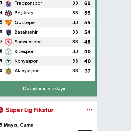
3
Trabzonspor
33
69
4
Beşiktaş
33
59
5
Göztepe
33
55
6
Başakşehir
33
54
7
Samsunspor
33
48
8
Rizespor
33
40
9
Konyaspor
33
40
0
Alanyaspor
33
37
Detaylar için tıklayın
Süper Lig Fikstür
5 Mayıs, Cuma