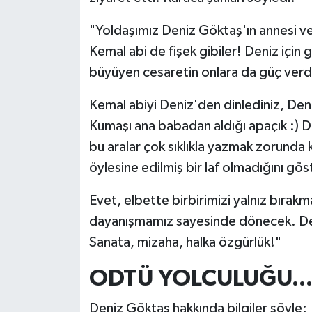
"Yoldaşımız Deniz Göktaş'ın annesi ve 
Kemal abi de fişek gibiler! Deniz içi
büyüyen cesaretin onlara da güç verdiğ
Kemal abiyi Deniz'den dinlediniz, Den
Kumaşı ana babadan aldığı apaçık :) D
bu aralar çok sıklıkla yazmak zorunda k
öylesine edilmiş bir laf olmadığını gös
Evet, elbette birbirimizi yalnız bıra
dayanışmamız sayesinde dönecek. Deni
Sanata, mizaha, halka özgürlük!"
ODTÜ YOLCULUĞU..
Deniz Göktaş hakkında bilgiler şöyle: