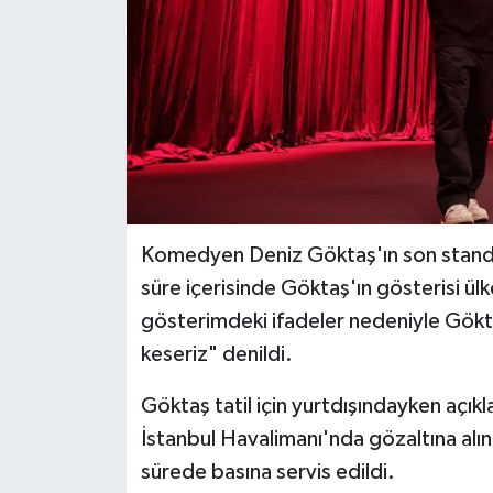
Komedyen Deniz Göktaş'ın son stand-up
süre içerisinde Göktaş'ın gösterisi ül
gösterimdeki ifadeler nedeniyle Göktaş'
keseriz" denildi.
Göktaş tatil için yurtdışındayken açık
İstanbul Havalimanı'nda gözaltına alın
sürede basına servis edildi.