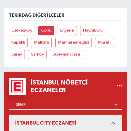
TEKIRDAĞ DIĞER İLÇELER
Çerkezköy
Çorlu
Ergene
Hayrabolu
Kapaklı
Malkara
Marmaraereğlisi
Muratlı
Saray
Şarköy
Süleymanpaşa
İSTANBUL NÖBETÇI
ECZANELER
İSTANBUL CİTY ECZANESİ