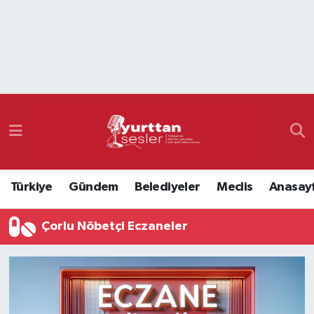
Nöbetçi Eczaneler
Hava Durumu
Namaz Vakitleri
Trafik Durumu
Türkiye
Gündem
Belediyeler
Meclis
Anasay
Süper Lig Puan Durumu ve Fikstür
Çorlu Nöbetçi Eczaneler
Tüm Manşetler
Son Dakika Haberleri
Haber Arşivi