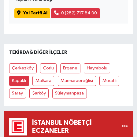
Yol Tarifi Al
0 (282) 717 84 00
TEKIRDAĞ DIĞER İLÇELER
Çerkezköy
Çorlu
Ergene
Hayrabolu
Kapaklı
Malkara
Marmaraereğlisi
Muratlı
Saray
Şarköy
Süleymanpaşa
İSTANBUL NÖBETÇI
ECZANELER