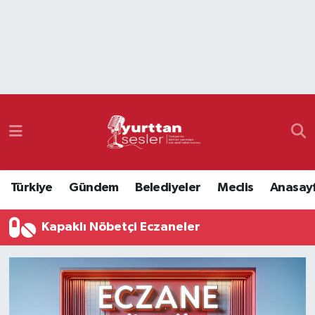
Nöbetçi Eczaneler
Hava Durumu
Namaz Vakitleri
Trafik Durumu
Türkiye
Gündem
Belediyeler
Meclis
Anasay
Süper Lig Puan Durumu ve Fikstür
Kapaklı Nöbetçi Eczaneler
Tüm Manşetler
Son Dakika Haberleri
Haber Arşivi