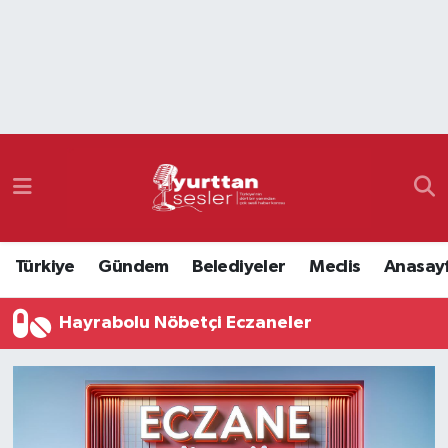
Nöbetçi Eczaneler
Hava Durumu
Namaz Vakitleri
Trafik Durumu
Türkiye
Gündem
Belediyeler
Meclis
Anasay
Süper Lig Puan Durumu ve Fikstür
Hayrabolu Nöbetçi Eczaneler
Tüm Manşetler
Son Dakika Haberleri
Haber Arşivi