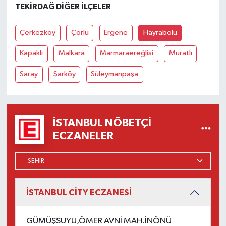
TEKIRDAĞ DIĞER İLÇELER
Çerkezköy
Çorlu
Ergene
Hayrabolu
Kapaklı
Malkara
Marmaraereğlisi
Muratlı
Saray
Şarköy
Süleymanpaşa
İSTANBUL NÖBETÇI
ECZANELER
İSTANBUL CİTY ECZANESİ
GÜMÜŞSUYU,ÖMER AVNİ MAH.İNÖNÜ