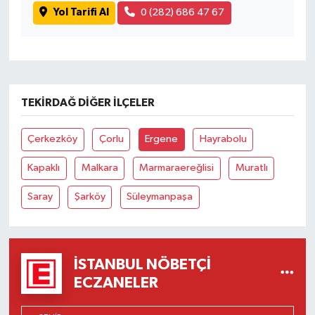
Yol Tarifi Al
0 (282) 686 47 67
TEKIRDAĞ DIĞER İLÇELER
Çerkezköy
Çorlu
Ergene
Hayrabolu
Kapaklı
Malkara
Marmaraereğlisi
Muratlı
Saray
Şarköy
Süleymanpaşa
İSTANBUL NÖBETÇI
ECZANELER