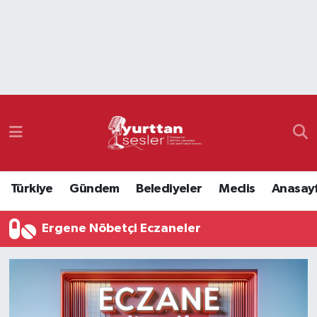
Nöbetçi Eczaneler
Hava Durumu
Namaz Vakitleri
Trafik Durumu
Türkiye
Gündem
Belediyeler
Meclis
Anasay
Süper Lig Puan Durumu ve Fikstür
Ergene Nöbetçi Eczaneler
Tüm Manşetler
Son Dakika Haberleri
Haber Arşivi