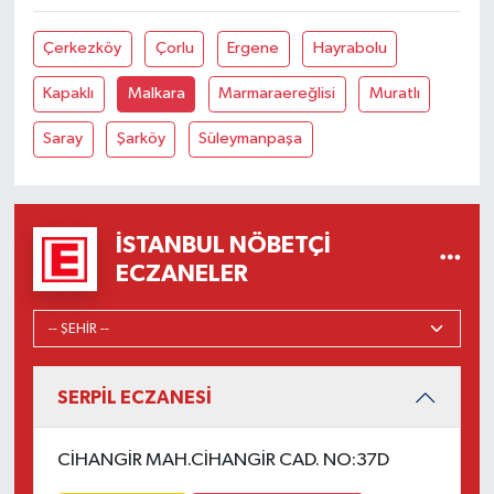
Çerkezköy
Çorlu
Ergene
Hayrabolu
Kapaklı
Malkara
Marmaraereğlisi
Muratlı
Saray
Şarköy
Süleymanpaşa
İSTANBUL NÖBETÇI
ECZANELER
SERPİL ECZANESİ
CİHANGİR MAH.CİHANGİR CAD. NO:37D