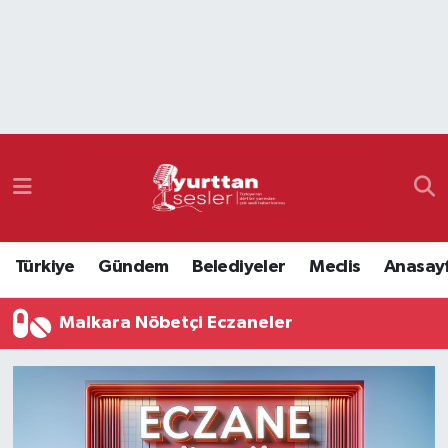
Nöbetçi Eczaneler
Hava Durumu
Namaz Vakitleri
Trafik Durumu
Türkiye
Gündem
Belediyeler
Meclis
Anasay
Süper Lig Puan Durumu ve Fikstür
Malkara Nöbetçi Eczaneler
Tüm Manşetler
Son Dakika Haberleri
Haber Arşivi