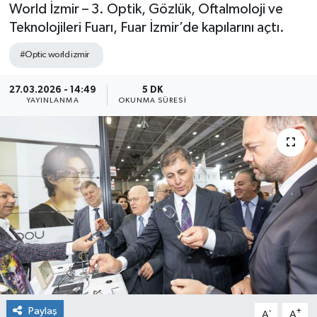
World İzmir – 3. Optik, Gözlük, Oftalmoloji ve
Teknolojileri Fuarı, Fuar İzmir’de kapılarını açtı.
#Optic world izmir
27.03.2026 - 14:49
5 DK
YAYINLANMA
OKUNMA SÜRESI
Paylaş
-
+
A
A