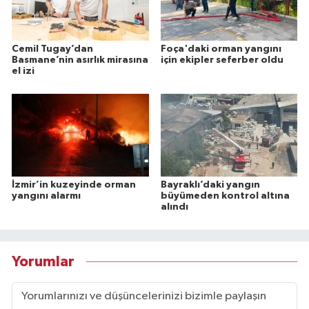
Cemil Tugay’dan
Foça'daki orman yangını
Basmane’nin asırlık mirasına
için ekipler seferber oldu
el izi
İzmir’in kuzeyinde orman
Bayraklı’daki yangın
yangını alarmı
büyümeden kontrol altına
alındı
Yorumlar