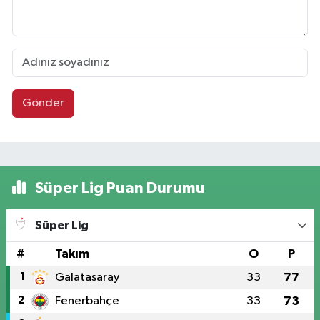
Gönder
Süper Lig Puan Durumu
Süper Lig
#
Takım
O
P
1
Galatasaray
33
77
2
Fenerbahçe
33
73