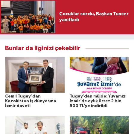
Çocuklar sordu, Başkan Tuncer
yanıtladı
Bunlar da ilginizi çekebilir
Cemil Tugay'dan
Tugay’dan müjde: Yuvamız
Kazakistan iş dünyasına
İzmir’de aylık ücret 2 bin
İzmir daveti
500 TL’ye indirildi