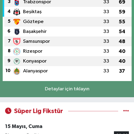
3
Trabzonspor
33
69
4
Beşiktaş
33
59
5
Göztepe
33
55
6
Başakşehir
33
54
7
Samsunspor
33
48
8
Rizespor
33
40
9
Konyaspor
33
40
10
Alanyaspor
33
37
Detaylar için tıklayın
Süper Lig Fikstür
15 Mayıs, Cuma