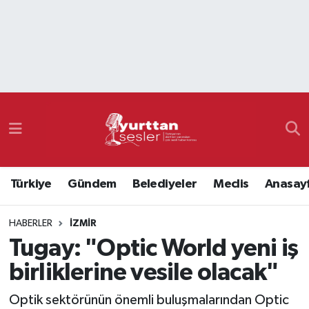
Nöbetçi Eczaneler
Hava Durumu
Namaz Vakitleri
Trafik Durumu
Türkiye
Gündem
Belediyeler
Meclis
Anasay
Süper Lig Puan Durumu ve Fikstür
HABERLER
İZMIR
Tüm Manşetler
Tugay: "Optic World yeni iş
Son Dakika Haberleri
birliklerine vesile olacak"
Haber Arşivi
Optik sektörünün önemli buluşmalarından Optic