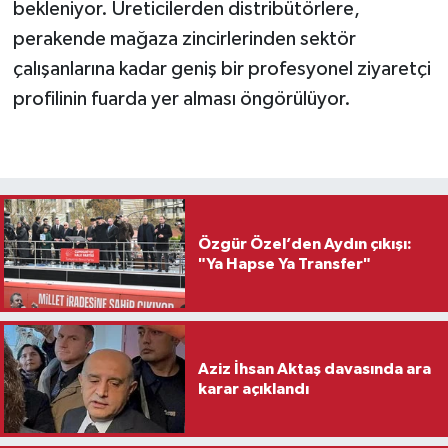
bekleniyor. Üreticilerden distribütörlere,
perakende mağaza zincirlerinden sektör
çalışanlarına kadar geniş bir profesyonel ziyaretçi
profilinin fuarda yer alması öngörülüyor.
Özgür Özel’den Aydın çıkışı:
"Ya Hapse Ya Transfer"
Aziz İhsan Aktaş davasında ara
karar açıklandı