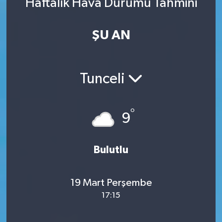
Haftalık Hava Durumu Tahmini
ŞU AN
Tunceli
°
9
Bulutlu
19 Mart Perşembe
17:15