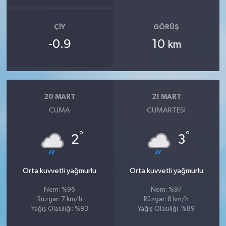
ÇIY
GÖRÜŞ
-0.9
10
km
20 MART
21 MART
CUMA
CUMARTESI
°
°
2
3
Orta kuvvetli yağmurlu
Orta kuvvetli yağmurlu
Nem: %96
Nem: %97
Rüzgar: 7 km/h
Rüzgar: 8 km/h
Yağış Olasılığı: %93
Yağış Olasılığı: %89