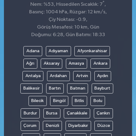
°
Nem: %53, Hissedilen Sıcaklık: 7
,
Basınç: 1004 hPa, Rüzgar: 12 km/s,
Çiy Noktası: -0.9,
Görüş Mesafesi: 10 km, Gün
Doğumu: 6:28, Gün Batımı: 18:33
Adana
Adıyaman
Afyonkarahisar
Ağrı
Aksaray
Amasya
Ankara
Antalya
Ardahan
Artvin
Aydın
Balıkesir
Bartın
Batman
Bayburt
Bilecik
Bingöl
Bitlis
Bolu
Burdur
Bursa
Çanakkale
Çankırı
Çorum
Denizli
Diyarbakır
Düzce