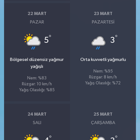
22 MART
23 MART
PAZAR
PAZARTESI
°
°
5
3
Bölgesel düzensiz yağmur
Orta kuvvetli yağmurlu
yağışlı
Nem: %95
Rüzgar: 8 km/h
Nem: %83
Yağış Olasılığı: %72
Rüzgar: 10 km/h
Yağış Olasılığı: %85
24 MART
25 MART
SALI
ÇARŞAMBA
°
°