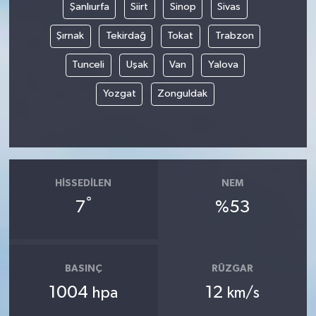
Şanlıurfa
Siirt
Sinop
Sivas
Şırnak
Tekirdağ
Tokat
Trabzon
Tunceli
Uşak
Van
Yalova
Yozgat
Zonguldak
HISSEDILEN
NEM
°
7
%53
BASINÇ
RÜZGAR
1004
12
hpa
km/s