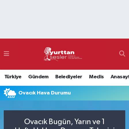
Nöbetçi Eczaneler
Hava Durumu
Namaz Vakitleri
Trafik Durumu
Türkiye
Gündem
Belediyeler
Meclis
Anasay
Süper Lig Puan Durumu ve Fikstür
Ovacık Hava Durumu
Tüm Manşetler
Son Dakika Haberleri
Ovacık Bugün, Yarın ve 1
Haber Arşivi