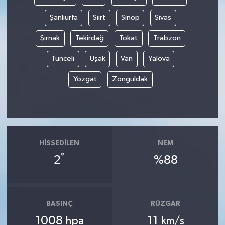
Şanlıurfa
Siirt
Sinop
Sivas
Şırnak
Tekirdağ
Tokat
Trabzon
Tunceli
Uşak
Van
Yalova
Yozgat
Zonguldak
HISSEDILEN
NEM
°
2
%88
BASINÇ
RÜZGAR
1008
11
hpa
km/s