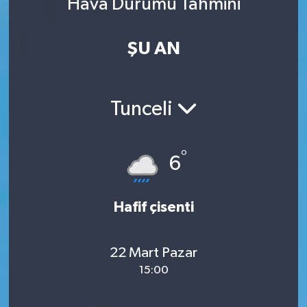
Hava Durumu Tahmini
ŞU AN
Tunceli
°
6
Hafif çisenti
22 Mart Pazar
15:00