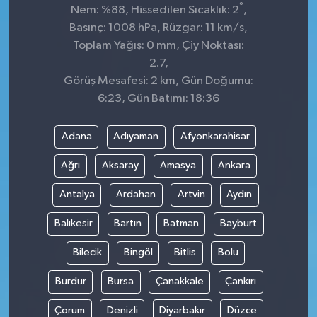
°
Nem: %88, Hissedilen Sıcaklık: 2
,
Basınç: 1008 hPa, Rüzgar: 11 km/s,
Toplam Yağış: 0 mm, Çiy Noktası:
2.7,
Görüş Mesafesi: 2 km, Gün Doğumu:
6:23, Gün Batımı: 18:36
Adana
Adıyaman
Afyonkarahisar
Ağrı
Aksaray
Amasya
Ankara
Antalya
Ardahan
Artvin
Aydın
Balıkesir
Bartın
Batman
Bayburt
Bilecik
Bingöl
Bitlis
Bolu
Burdur
Bursa
Çanakkale
Çankırı
Çorum
Denizli
Diyarbakır
Düzce