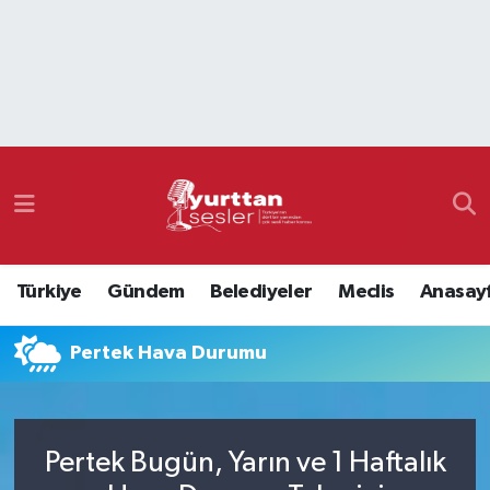
Nöbetçi Eczaneler
Hava Durumu
Namaz Vakitleri
Trafik Durumu
Türkiye
Gündem
Belediyeler
Meclis
Anasay
Süper Lig Puan Durumu ve Fikstür
Pertek Hava Durumu
Tüm Manşetler
Son Dakika Haberleri
Pertek Bugün, Yarın ve 1 Haftalık
Haber Arşivi