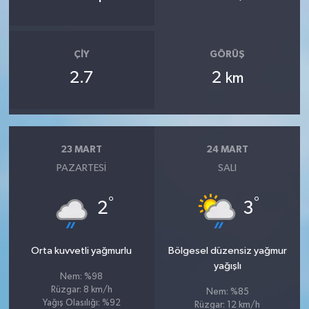
ÇIY
GÖRÜŞ
2.7
2
km
23 MART
24 MART
PAZARTESI
SALI
°
°
2
3
Orta kuvvetli yağmurlu
Bölgesel düzensiz yağmur
yağışlı
Nem: %98
Rüzgar: 8 km/h
Nem: %85
Yağış Olasılığı: %92
Rüzgar: 12 km/h