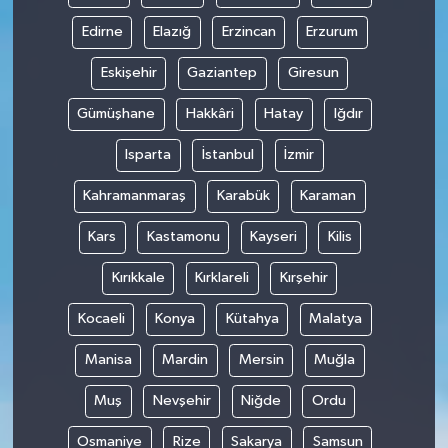
Edirne
Elazığ
Erzincan
Erzurum
Eskişehir
Gaziantep
Giresun
Gümüşhane
Hakkâri
Hatay
Iğdır
Isparta
İstanbul
İzmir
Kahramanmaraş
Karabük
Karaman
Kars
Kastamonu
Kayseri
Kilis
Kırıkkale
Kırklareli
Kırşehir
Kocaeli
Konya
Kütahya
Malatya
Manisa
Mardin
Mersin
Muğla
Muş
Nevşehir
Niğde
Ordu
Osmaniye
Rize
Sakarya
Samsun