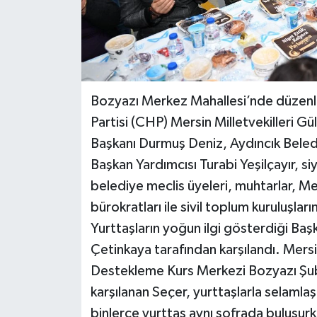
Bozyazı Merkez Mahallesi’nde düzenl
Partisi (CHP) Mersin Milletvekilleri Gü
Başkanı Durmuş Deniz, Aydıncık Beled
Başkan Yardımcısı Turabi Yeşilçayır, siya
belediye meclis üyeleri, muhtarlar, M
bürokratları ile sivil toplum kuruluşları
Yurttaşların yoğun ilgi gösterdiği Ba
Çetinkaya tarafından karşılandı. Mers
Destekleme Kurs Merkezi Bozyazı Şube
karşılanan Seçer, yurttaşlarla selamlaş
binlerce yurttaş aynı sofrada buluşurk