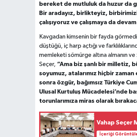
bereket de mutluluk da huzur da gel
Bir aradayız, birlikteyiz, birbirimi
çalışıyoruz ve çalışmaya da deva
Kavgadan kimsenin bir fayda görmediğin
düştüğü, iç harp açtığı ve farklılıkları
memleketi sömürge altına almanın ve 
Seçer,
“Ama biz şanlı bir milletiz,
soyumuz, atalarımız hiçbir zaman 
sonra özgür, bağımsız Türkiye Cum
Ulusal Kurtuluş Mücadelesi’nde baş
torunlarımıza miras olarak bıraka
Vahap Seçer M
İçeriği Görüntül