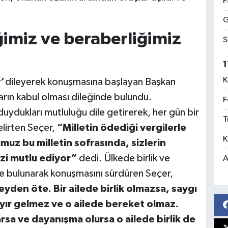
F
G
ğimiz ve beraberliğimiz
S
1
K
’
dileyerek konuşmasına başlayan Başkan
ların kabul olması dileğinde bulundu.
F
uydukları mutluluğu dile getirerek, her gün bir
T
elirten Seçer,
“Milletin ödediği vergilerle
K
uz bu milletin sofrasında, sizlerin
izi mutlu ediyor”
dedi. Ülkede birlik ve
A
e bulunarak konuşmasını sürdüren Seçer,
eyden öte. Bir ailede birlik olmazsa, saygı
hayır gelmez ve o ailede bereket olmaz.
rsa ve dayanışma olursa o ailede birlik de