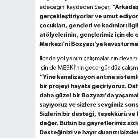
edeceğini kaydeden Seçer,
“Arkadaşl
gerçekleştiriyorlar ve umut ediy
çocukları, gençleri ve kadınları ilg
atölyelerinin, gençlerimiz için d
Merkezi’ni Bozyazı’ya kavuşturmak
İlçede yol yapım çalışmalarının deva
için de MESKİ’nin gece-gündüz çalışm
“Yine kanalizasyon arıtma sistemle
bir projeyi hayata geçiriyoruz. Da
daha güzel bir Bozyazı’da yaşamak 
sayıyoruz ve sizlere sevgimiz son
Sizlerin bir desteği, teşekkürü ve 
değer. Bütün bu gayretlerimiz sizle
Desteğinizi ve hayır duanızı bizd