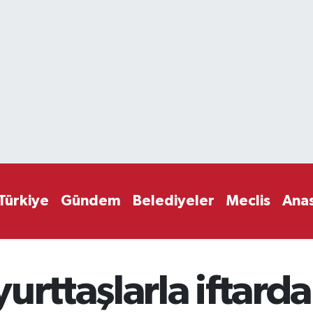
Türkiye
Gündem
Belediyeler
Meclis
Ana
urttaşlarla iftard