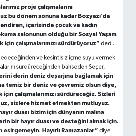
arımız proje çalışmalarını
oruz bu dönem sonuna kadar Bozyazı’da
ilendiren, içerisinde çocuk ve kadın
e okuma salonunun olduğu bir Sosyal Yaşam
 için çalışmalarımızı sürdürüyoruz”
dedi.
m edeceğinden ve kesintisiz içme suyu vermek
alarını sürdüreceğinden bahseden Seçer,
rini derin deniz deşarjına bağlamak için
ha temiz bir deniz ve çevremiz olsun diye,
için çalışmalarımızı sürdüreceğiz. Sizleri
suz, sizlere hizmet etmekten mutluyuz.
hayır duası bizim için dünyanın malına
rin bir hayır duası ve desteğini almak için.
en esirgemeyin. Hayırlı Ramazanlar”
diye