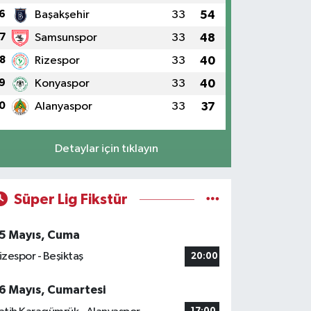
6
Başakşehir
33
54
7
Samsunspor
33
48
8
Rizespor
33
40
9
Konyaspor
33
40
0
Alanyaspor
33
37
Detaylar için tıklayın
Süper Lig Fikstür
5 Mayıs, Cuma
izespor - Beşiktaş
20:00
6 Mayıs, Cumartesi