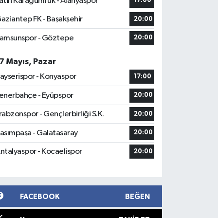
atih Karagümrük - Alanyaspor
17:00
aziantep FK - Başakşehir
20:00
amsunspor - Göztepe
20:00
7 Mayıs, Pazar
ayserispor - Konyaspor
17:00
enerbahçe - Eyüpspor
20:00
rabzonspor - Gençlerbirliği S.K.
20:00
asımpaşa - Galatasaray
20:00
ntalyaspor - Kocaelispor
20:00
FACEBOOK
BEĞEN