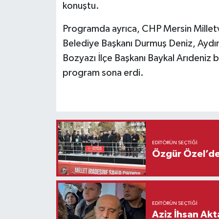
konuştu.
Programda ayrıca, CHP Mersin Milletve
Belediye Başkanı Durmuş Deniz, Aydın
Bozyazı İlçe Başkanı Baykal Arıdeniz b
program sona erdi.
EDITÖRÜN SEÇTIĞI
Özgür Özel’den
EDITÖRÜN SEÇTIĞI
Aziz İhsan Akt