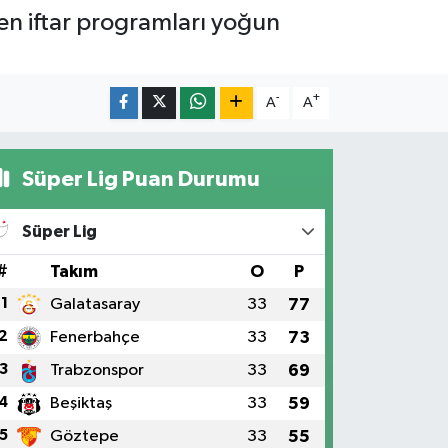
n iftar programları yoğun
-
+
A
A
Süper Lig Puan Durumu
Süper Lig
#
Takım
O
P
1
Galatasaray
33
77
2
Fenerbahçe
33
73
3
Trabzonspor
33
69
4
Beşiktaş
33
59
5
Göztepe
33
55