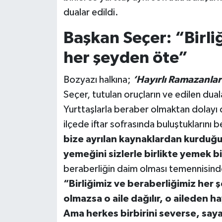
dualar edildi.
Başkan Seçer: “Birli
her şeyden öte”
Bozyazı halkına;
‘Hayırlı Ramazanlar
Seçer, tutulan oruçların ve edilen dua
Yurttaşlarla beraber olmaktan dolayı d
ilçede iftar sofrasında buluştuklarını b
bize ayrılan kaynaklardan kurduğum
yemeğini sizlerle birlikte yemek b
beraberliğin daim olması temennisind
“Birliğimiz ve beraberliğimiz her ş
olmazsa o aile dağılır, o aileden 
Ama herkes birbirini severse, saya