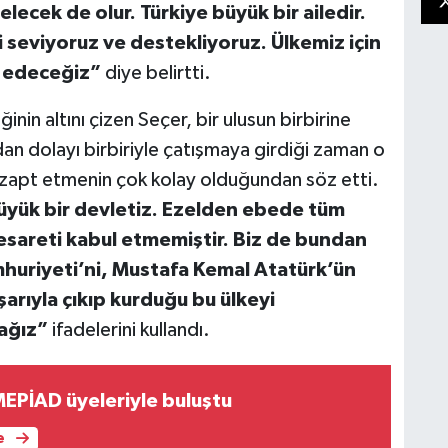
ecek de olur. Türkiye büyük bir ailedir.
zi seviyoruz ve destekliyoruz. Ülkemiz için
m edeceğiz”
diye belirtti.
in altını çizen Seçer, bir ulusun birbirine
ndan dolayı birbiriyle çatışmaya girdiği zaman o
zapt etmenin çok kolay olduğundan söz etti.
 büyük bir devletiz. Ezelden ebede tüm
esareti kabul etmemiştir. Biz de bundan
huriyeti’ni, Mustafa Kemal Atatürk’ün
arıyla çıkıp kurduğu bu ülkeyi
cağız”
ifadelerini kullandı.
EPİAD üyeleriyle buluştu
e