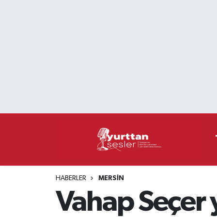
Nöbetçi Eczaneler
Hava Durumu
Namaz Vakitleri
Trafik Durumu
Süper Lig Puan Durumu ve Fikstür
Tüm Manşetler
HABERLER
MERSIN
Son Dakika Haberleri
Vahap Seçer y
Haber Arşivi