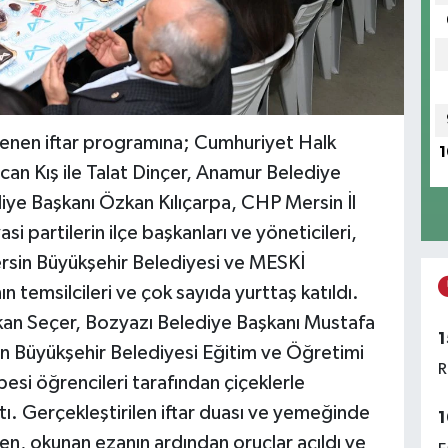
enen iftar programına; Cumhuriyet Halk
1
lcan Kış ile Talat Dinçer, Anamur Belediye
iye Başkanı Özkan Kılıçarpa, CHP Mersin İl
si partilerin ilçe başkanları ve yöneticileri,
ersin Büyükşehir Belediyesi ve MESKİ
nın temsilcileri ve çok sayıda yurttaş katıldı.
şkan Seçer, Bozyazı Belediye Başkanı Mustafa
1
in Büyükşehir Belediyesi Eğitim ve Öğretimi
R
si öğrencileri tarafından çiçeklerle
tı. Gerçekleştirilen iftar duası ve yemeğinde
1
en, okunan ezanın ardından oruçlar açıldı ve