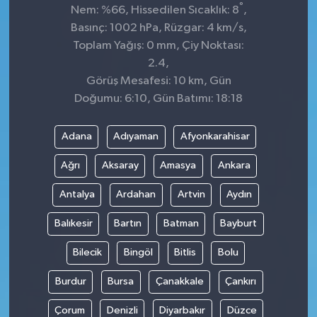
°
Nem: %66, Hissedilen Sıcaklık: 8
,
Basınç: 1002 hPa, Rüzgar: 4 km/s,
Toplam Yağış: 0 mm, Çiy Noktası:
2.4,
Görüş Mesafesi: 10 km, Gün
Doğumu: 6:10, Gün Batımı: 18:18
Adana
Adıyaman
Afyonkarahisar
Ağrı
Aksaray
Amasya
Ankara
Antalya
Ardahan
Artvin
Aydın
Balıkesir
Bartın
Batman
Bayburt
Bilecik
Bingöl
Bitlis
Bolu
Burdur
Bursa
Çanakkale
Çankırı
Çorum
Denizli
Diyarbakır
Düzce