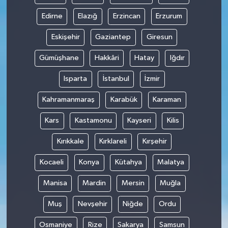
Edirne
Elazığ
Erzincan
Erzurum
Eskişehir
Gaziantep
Giresun
Gümüşhane
Hakkâri
Hatay
Iğdır
Isparta
İstanbul
İzmir
Kahramanmaraş
Karabük
Karaman
Kars
Kastamonu
Kayseri
Kilis
Kırıkkale
Kırklareli
Kırşehir
Kocaeli
Konya
Kütahya
Malatya
Manisa
Mardin
Mersin
Muğla
Muş
Nevşehir
Niğde
Ordu
Osmaniye
Rize
Sakarya
Samsun