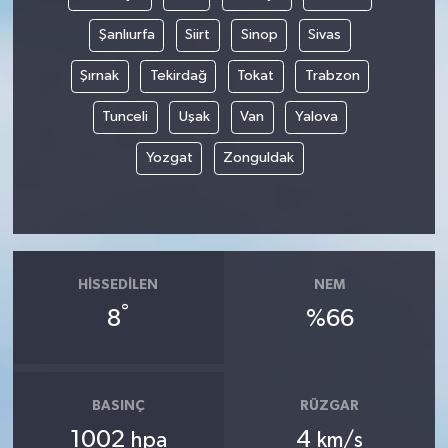
Şanlıurfa
Siirt
Sinop
Sivas
Şırnak
Tekirdağ
Tokat
Trabzon
Tunceli
Uşak
Van
Yalova
Yozgat
Zonguldak
HISSEDILEN
NEM
°
8
%66
BASINÇ
RÜZGAR
1002
4
hpa
km/s