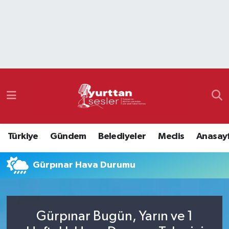
Nöbetçi Eczaneler
Hava Durumu
Namaz Vakitleri
Trafik Durumu
Türkiye
Gündem
Belediyeler
Meclis
Anasay
Süper Lig Puan Durumu ve Fikstür
Gürpınar Hava Durumu
Tüm Manşetler
Son Dakika Haberleri
Gürpınar Bugün, Yarın ve 1
Haber Arşivi