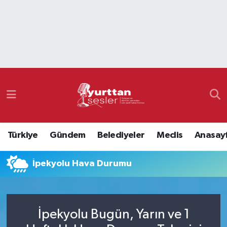
Nöbetçi Eczaneler
Hava Durumu
Namaz Vakitleri
Trafik Durumu
Türkiye
Gündem
Belediyeler
Meclis
Anasay
Süper Lig Puan Durumu ve Fikstür
İpekyolu Hava Durumu
Tüm Manşetler
Son Dakika Haberleri
İpekyolu Bugün, Yarın ve 1
Haber Arşivi