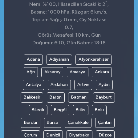
°
Nem: %100, Hissedilen Sıcaklık: 2
,
Basınç: 1000 hPa, Rüzgar: 6 km/s,
Toplam Yağış: 0 mm, Çiy Noktası:
0.7,
Görüş Mesafesi: 10 km, Gün
Doğumu: 6:10, Gün Batımı: 18:18
Adana
Adıyaman
Afyonkarahisar
Ağrı
Aksaray
Amasya
Ankara
Antalya
Ardahan
Artvin
Aydın
Balıkesir
Bartın
Batman
Bayburt
Bilecik
Bingöl
Bitlis
Bolu
Burdur
Bursa
Çanakkale
Çankırı
Çorum
Denizli
Diyarbakır
Düzce