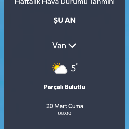
Haftalık Hava Durumu Tahmini
ŞU AN
Van
°
5
Parçalı Bulutlu
20 Mart Cuma
08:00