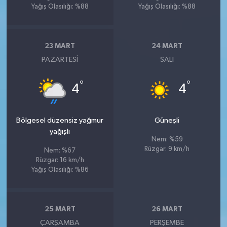
Yağış Olasılığı: %88
Yağış Olasılığı: %88
23 MART
24 MART
PAZARTESI
SALI
°
°
4
4
Bölgesel düzensiz yağmur
Güneşli
yağışlı
Nem: %59
Rüzgar: 9 km/h
Nem: %67
Rüzgar: 16 km/h
Yağış Olasılığı: %86
25 MART
26 MART
ÇARŞAMBA
PERŞEMBE