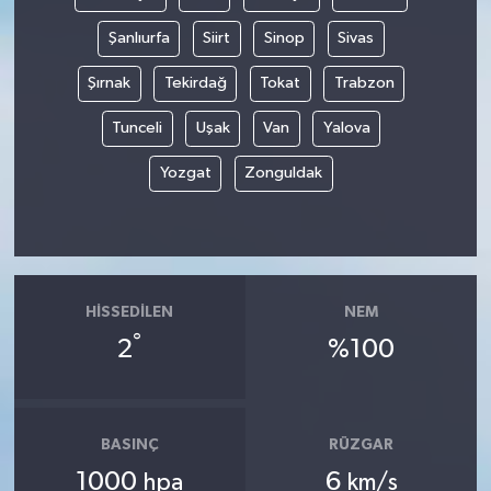
Şanlıurfa
Siirt
Sinop
Sivas
Şırnak
Tekirdağ
Tokat
Trabzon
Tunceli
Uşak
Van
Yalova
Yozgat
Zonguldak
HISSEDILEN
NEM
°
2
%100
BASINÇ
RÜZGAR
1000
6
hpa
km/s