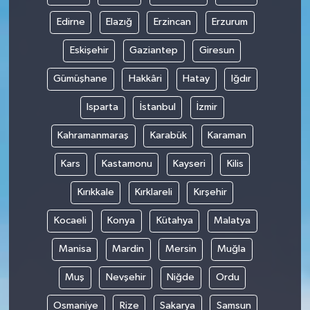
Edirne
Elazığ
Erzincan
Erzurum
Eskişehir
Gaziantep
Giresun
Gümüşhane
Hakkâri
Hatay
Iğdır
Isparta
İstanbul
İzmir
Kahramanmaraş
Karabük
Karaman
Kars
Kastamonu
Kayseri
Kilis
Kırıkkale
Kırklareli
Kırşehir
Kocaeli
Konya
Kütahya
Malatya
Manisa
Mardin
Mersin
Muğla
Muş
Nevşehir
Niğde
Ordu
Osmaniye
Rize
Sakarya
Samsun