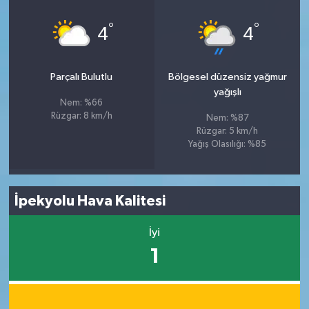
°
°
4
4
Parçalı Bulutlu
Bölgesel düzensiz yağmur
yağışlı
Nem: %66
Rüzgar: 8 km/h
Nem: %87
Rüzgar: 5 km/h
Yağış Olasılığı: %85
İpekyolu Hava Kalitesi
İyi
1