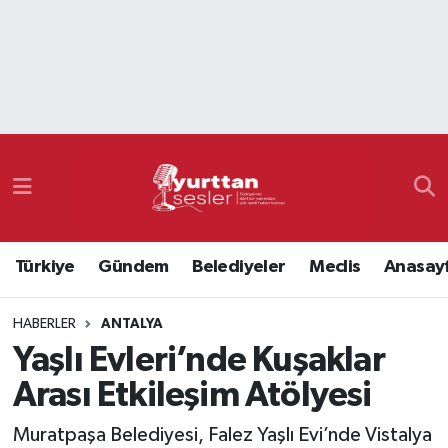
Nöbetçi Eczaneler
Hava Durumu
Namaz Vakitleri
Trafik Durumu
Türkiye
Gündem
Belediyeler
Meclis
Anasay
Süper Lig Puan Durumu ve Fikstür
HABERLER
ANTALYA
Tüm Manşetler
Yaşlı Evleri’nde Kuşaklar
Son Dakika Haberleri
Arası Etkileşim Atölyesi
Haber Arşivi
Muratpaşa Belediyesi, Falez Yaşlı Evi’nde Vistalya