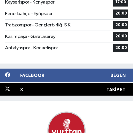
Kayserispor - Konyaspor
17:00
Fenerbahçe - Eyüpspor
20:00
Trabzonspor - Gençlerbirliği S.K.
20:00
Kasımpaşa - Galatasaray
20:00
Antalyaspor - Kocaelispor
20:00
FACEBOOK
BEĞEN
X
TAKIP ET