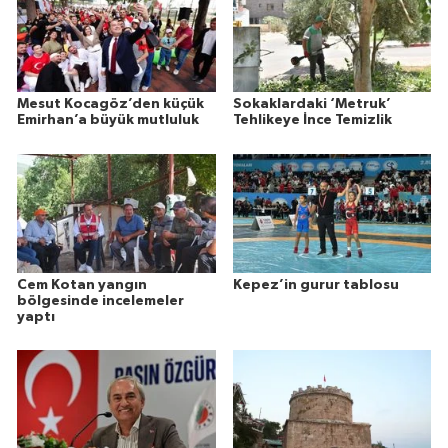
Mesut Kocagöz’den küçük
Sokaklardaki ‘Metruk’
Emirhan’a büyük mutluluk
Tehlikeye İnce Temizlik
Cem Kotan yangın
Kepez’in gurur tablosu
bölgesinde incelemeler
yaptı