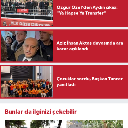
Özgür Özel’den Aydın çıkışı:
"Ya Hapse Ya Transfer"
Aziz İhsan Aktaş davasında ara
karar açıklandı
Çocuklar sordu, Başkan Tuncer
yanıtladı
Bunlar da ilginizi çekebilir