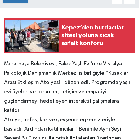
Kepez’den hurdacılar
sitesi yoluna sıcak
asfalt konforu
Muratpaşa Belediyesi, Falez Yaşlı Evi’nde Vistalya
Psikolojik Danışmanlık Merkezi iş birliğiyle “Kuşaklar
Arası Etkileşim Atölyesi” düzenledi. Programda yaşlı
evi üyeleri ve torunları, iletişim ve empatiyi
güçlendirmeyi hedefleyen interaktif çalışmalara
katıldı.
Atölye, nefes, kas ve gevşeme egzersizleriyle
başladı. Ardından katılımcılar, “Benimle Aynı Şeyi
Seveni Bul” oyunu ile ortak ilgi alanları üzerinden