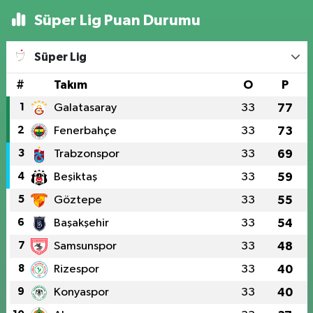
Süper Lig Puan Durumu
Süper Lig
#
Takım
O
P
1
Galatasaray
33
77
2
Fenerbahçe
33
73
3
Trabzonspor
33
69
4
Beşiktaş
33
59
5
Göztepe
33
55
6
Başakşehir
33
54
7
Samsunspor
33
48
8
Rizespor
33
40
9
Konyaspor
33
40