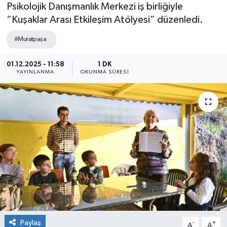
Psikolojik Danışmanlık Merkezi iş birliğiyle
“Kuşaklar Arası Etkileşim Atölyesi” düzenledi.
#Muratpaşa
01.12.2025 - 11:58
1 DK
YAYINLANMA
OKUNMA SÜRESI
Paylaş
-
+
A
A