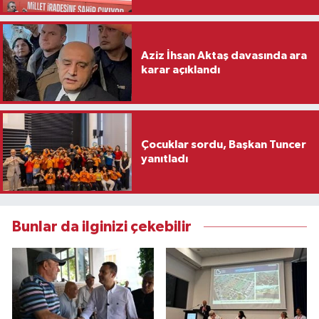
Aziz İhsan Aktaş davasında ara
karar açıklandı
Çocuklar sordu, Başkan Tuncer
yanıtladı
Bunlar da ilginizi çekebilir