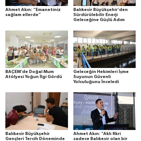
Ahmet Akın: “Emanetiniz
Balıkesir Büyükşehir’den
sağlam ellerde”
Sürdürülebilir Enerji
Geleceğine Güçlü Adım
BAÇEM’de Doğal Mum
Geleceğin Hekimleri İçme
Atölyesi Yoğun İlgi Gördü
Suyunun Güvenli
Yolculuğunu İnceledi
Balıkesir Büyükşehir
Ahmet Akın: “Aklı fikri
Gençleri Tercih Döneminde
sadece Balıkesir olan bir