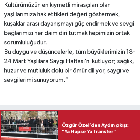
Kültürümüzün en kıymetli mirasçıları olan
yaşlılarımıza hak ettikleri değeri göstermek,
kuşaklar arası dayanışmayı güçlendirmek ve sevgi
bağlarımızı her daim diri tutmak hepimizin ortak
sorumluluğudur.
Bu duygu ve düşüncelerle, tüm büyüklerimizin 18-
24 Mart Yaşlılara Saygı Haftası’nı kutluyor; sağlık,
huzur ve mutluluk dolu bir ömür diliyor, saygı ve
sevgilerimi sunuyorum.”
Özgür Özel’den Aydın çıkışı:
"Ya Hapse Ya Transfer"