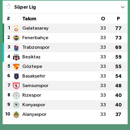
Süper Lig
#
Takım
O
P
1
Galatasaray
33
77
2
Fenerbahçe
33
73
3
Trabzonspor
33
69
4
Beşiktaş
33
59
5
Göztepe
33
55
6
Başakşehir
33
54
7
Samsunspor
33
48
8
Rizespor
33
40
9
Konyaspor
33
40
10
Alanyaspor
33
37