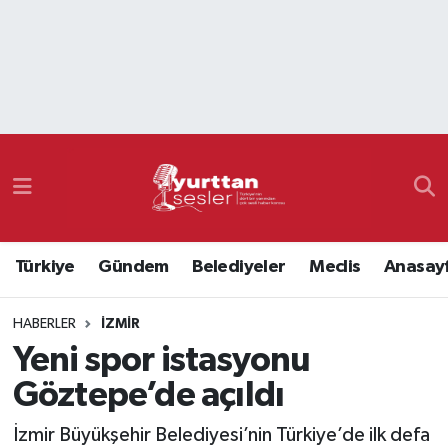
Nöbetçi Eczaneler
Hava Durumu
Namaz Vakitleri
Trafik Durumu
Türkiye
Gündem
Belediyeler
Meclis
Anasay
Süper Lig Puan Durumu ve Fikstür
HABERLER
İZMIR
Tüm Manşetler
Yeni spor istasyonu
Son Dakika Haberleri
Göztepe’de açıldı
Haber Arşivi
İzmir Büyükşehir Belediyesi’nin Türkiye’de ilk defa