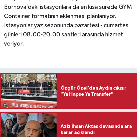
Bornova’daki istasyonlara da en kısa sürede GYM
Container formatının eklenmesi planlanıyor.
İstasyonlar yaz sezonunda pazartesi - cumartesi
günleri 08.00-20.00 saatleri arasında hizmet
veriyor.
Özgür Özel’den Aydın çıkışı:
"Ya Hapse Ya Transfer"
Aziz İhsan Aktaş davasında ara
karar açıklandı