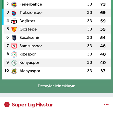
2
Fenerbahçe
33
73
3
Trabzonspor
33
69
4
Beşiktaş
33
59
5
Göztepe
33
55
6
Başakşehir
33
54
7
Samsunspor
33
48
8
Rizespor
33
40
9
Konyaspor
33
40
10
Alanyaspor
33
37
Detaylar için tıklayın
Süper Lig Fikstür