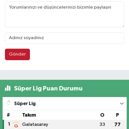
Gönder
Süper Lig Puan Durumu
Süper Lig
#
Takım
O
P
1
Galatasaray
33
77