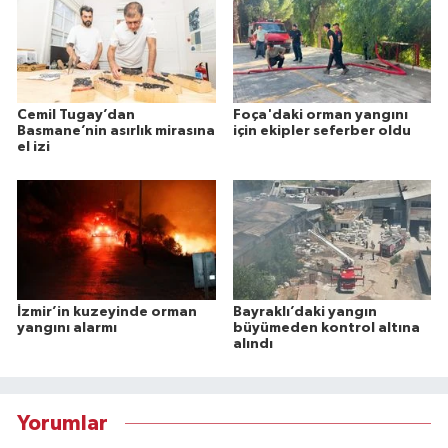
Cemil Tugay’dan
Foça'daki orman yangını
Basmane’nin asırlık mirasına
için ekipler seferber oldu
el izi
İzmir’in kuzeyinde orman
Bayraklı’daki yangın
yangını alarmı
büyümeden kontrol altına
alındı
Yorumlar