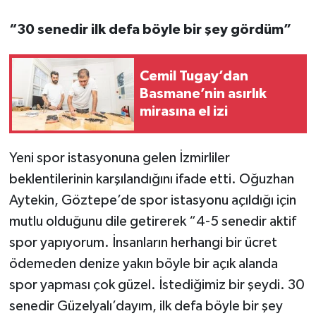
“30 senedir ilk defa böyle bir şey gördüm”
Cemil Tugay’dan
Basmane’nin asırlık
mirasına el izi
Yeni spor istasyonuna gelen İzmirliler
beklentilerinin karşılandığını ifade etti. Oğuzhan
Aytekin, Göztepe’de spor istasyonu açıldığı için
mutlu olduğunu dile getirerek “4-5 senedir aktif
spor yapıyorum. İnsanların herhangi bir ücret
ödemeden denize yakın böyle bir açık alanda
spor yapması çok güzel. İstediğimiz bir şeydi. 30
senedir Güzelyalı’dayım, ilk defa böyle bir şey