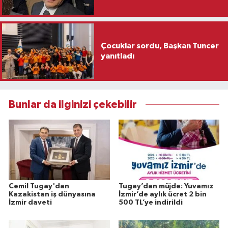
Çocuklar sordu, Başkan Tuncer
yanıtladı
Bunlar da ilginizi çekebilir
Cemil Tugay'dan
Tugay’dan müjde: Yuvamız
Kazakistan iş dünyasına
İzmir’de aylık ücret 2 bin
İzmir daveti
500 TL’ye indirildi