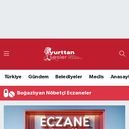
Nöbetçi Eczaneler
Hava Durumu
Namaz Vakitleri
Trafik Durumu
Türkiye
Gündem
Belediyeler
Meclis
Anasay
Süper Lig Puan Durumu ve Fikstür
Boğazlıyan Nöbetçi Eczaneler
Tüm Manşetler
Son Dakika Haberleri
Haber Arşivi