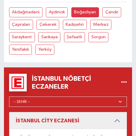
Akdağmadeni
Aydıncık
Boğazlıyan
Çandır
Çayıralan
Çekerek
Kadışehri
Merkez
Saraykent
Sarıkaya
Şefaatli
Sorgun
Yenifakılı
Yerköy
İSTANBUL NÖBETÇI
ECZANELER
İSTANBUL CİTY ECZANESİ