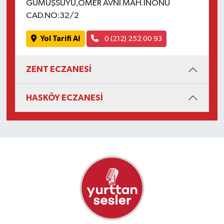
GÜMÜŞSUYU,ÖMER AVNİ MAH.İNÖNÜ
CAD.NO:32/2
Yol Tarifi Al
0 (212) 252 00 93
ZENT ECZANESİ
HASKÖY ECZANESİ