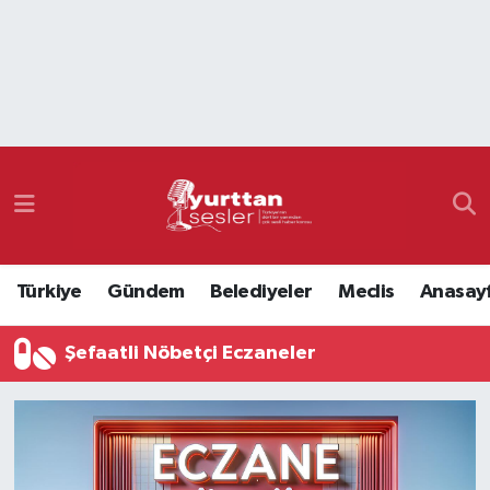
Nöbetçi Eczaneler
Hava Durumu
Namaz Vakitleri
Trafik Durumu
Türkiye
Gündem
Belediyeler
Meclis
Anasay
Süper Lig Puan Durumu ve Fikstür
Şefaatli Nöbetçi Eczaneler
Tüm Manşetler
Son Dakika Haberleri
Haber Arşivi