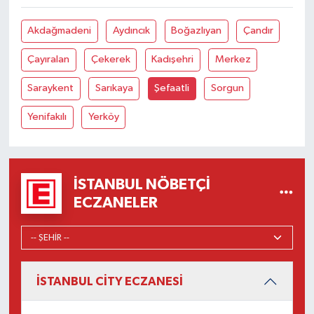
Akdağmadeni
Aydıncık
Boğazlıyan
Çandır
Çayıralan
Çekerek
Kadışehri
Merkez
Saraykent
Sarıkaya
Şefaatli
Sorgun
Yenifakılı
Yerköy
İSTANBUL NÖBETÇI
ECZANELER
İSTANBUL CİTY ECZANESİ